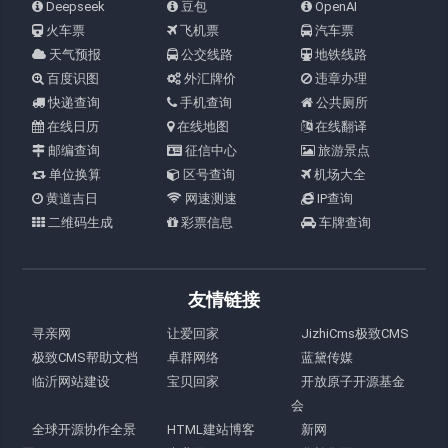
Deepseek
豆包
OpenAI
火车票
飞机票
汽车票
天气预报
公交线路
地铁线路
百度识图
外汇牌价
违章办理
快递查询
手机查询
公共厕所
在线日历
在线地图
在线翻译
邮编查询
征信中心
旅游景点
单位换算
区号查询
机场大全
黄道吉日
网速测速
IP查询
二维码生成
彩票信息
车牌查询
友情链接
寻亲网
让爱回家
JizhiCms极致CMS
极致CMS帮助文档
卓群网络
蓝黛传媒
临沂网站建设
宝贝回家
开放原子开源基金
会
全球开源协作全景
HTML建站博客
新网