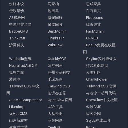
永好水饺
马家柚
思成家具
橙欣陪诊
地图集
百万首页
AB模板网
微光同行
Pbootcms
中国地震台网
吊篮回收
临沂鸽业
BadouCMS
BuildAdmin
FastAdmin
ThinkCMF
ThinkPHP
CRMEB
沂网科技
WikiHow
Bgsub免费在线抠
图
Wallhalla壁纸
QuicklyPDF
Skyline实时摄像头
NeuralradAI看X片
蒲汀书画
打印机驱动网
狐狸导航
苏州云薪科技
云赞社区
爱纯净
禾琛海创
ChanluPower
Tailwind CSS 中文
Tailwind CSS
Tailwind CSS 官网
网
临沂春芝堂
与老涂一起写代码
JunMaiCompressor
OpenClaw官网
OpenClaw中文社区
Likeshop
UAPI工具
勾股CMS
火HuoCMS
大盘云图
极客公园
山东新农村
商辉网络
Sejda在线工具
生生世世爱
CentOS
Rocky