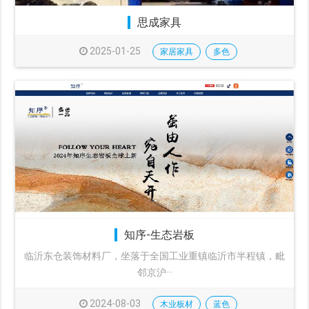
思成家具
2025-01-25
家居家具
多色
知序-生态岩板
临沂东仓装饰材料厂，坐落于全国工业重镇临沂市半程镇，毗
邻京沪···
2024-08-03
木业板材
蓝色