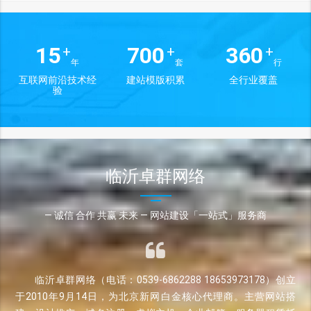
15
700
360
+
+
+
年
套
行
互联网前沿技术经
建站模版积累
全行业覆盖
验
临沂卓群网络
— 诚信 合作 共赢 未来 — 网站建设「一站式」服务商
临沂卓群网络（电话：0539-6862288 18653973178）创立
于2010年9月14日，为北京新网白金核心代理商。主营网站搭