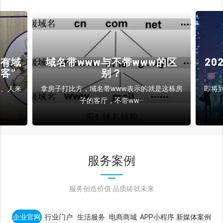
没有域
域名带www与不带www的区
2
客”
别？
的、人来
拿房子打比方，域名带www表示的就是这栋房
即将
子的客厅，不带ww···
服务案例
服务创造价值 品质铸就未来
企业官网
行业门户
生活服务
电商商城
APP小程序
新媒体案例