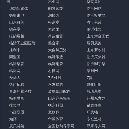
图
木业网
华韵集团
华韵新媒体
朗景智能
临沂网站
蚂蚁来电
润松园
临沂板材网
山东舞美
松易堂
彩汇包装
德兴堂
素简里
临沂挂失
绿韵展柜
吊篮租赁
山东舞台工程
临沂工业园医院
整合家
展贝展架
旭利来
大自然卫浴
山东新农村
同盟国
临沂吊篮
临沂灭火器
临沂架管
临沂钢管
临沂脚手架
临沂网
村怪网
茶雕网
爱酒人
7货可居
7货
热门招聘
永发建筑
磁化阻垢
青岛翊霄科技
玻璃幕墙配件
玻璃幕墙
梅喻书画
山东鼎尚舞美
苏州东方龙
挂失网
联东科创
错案多多
书画联盟
宠物葬
厂房铺
知序
华派体育
东仓造材
展贝货架
全国救助寻亲网
寻亲寻人网