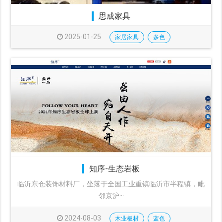
思成家具
2025-01-25
家居家具
多色
知序-生态岩板
临沂东仓装饰材料厂，坐落于全国工业重镇临沂市半程镇，毗
邻京沪···
2024-08-03
木业板材
蓝色