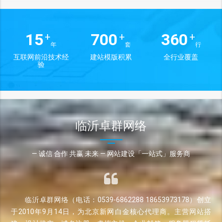
15
700
360
+
+
+
年
套
行
互联网前沿技术经
建站模版积累
全行业覆盖
验
临沂卓群网络
— 诚信 合作 共赢 未来 — 网站建设「一站式」服务商
临沂卓群网络（电话：0539-6862288 18653973178）创立
于2010年9月14日，为北京新网白金核心代理商。主营网站搭