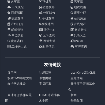
火车票
飞机票
汽车票
天气预报
公交线路
地铁线路
百度识图
外汇牌价
违章办理
快递查询
手机查询
公共厕所
在线日历
在线地图
在线翻译
邮编查询
征信中心
旅游景点
单位换算
区号查询
机场大全
黄道吉日
网速测速
IP查询
二维码生成
彩票信息
车牌查询
友情链接
寻亲网
让爱回家
JizhiCms极致CMS
极致CMS帮助文档
卓群网络
蓝黛传媒
临沂网站建设
宝贝回家
开放原子开源基金
会
全球开源协作全景
HTML建站博客
新网
图
木业网
华韵集团