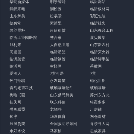
华韵新媒体
朗景智能
临沂网站
蚂蚁来电
润松园
临沂板材网
山东舞美
松易堂
彩汇包装
德兴堂
素简里
临沂挂失
绿韵展柜
吊篮租赁
山东舞台工程
临沂工业园医院
整合家
展贝展架
旭利来
大自然卫浴
山东新农村
同盟国
临沂吊篮
临沂灭火器
临沂架管
临沂钢管
临沂脚手架
临沂网
村怪网
茶雕网
爱酒人
7货可居
7货
热门招聘
永发建筑
磁化阻垢
青岛翊霄科技
玻璃幕墙配件
玻璃幕墙
梅喻书画
山东鼎尚舞美
苏州东方龙
挂失网
联东科创
错案多多
书画联盟
宠物葬
厂房铺
知序
华派体育
东仓造材
展贝货架
全国救助寻亲网
寻亲寻人网
永好水饺
马家柚
思成家具