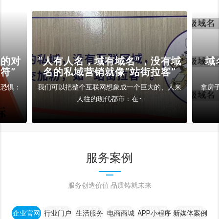
裁的对
“人有人名，域有域名”，没有域
域
符”
名的私域营销就像“站街拉客”
和恐惧：
我们可以把整个互联网想象成一个巨大的、人来
拿房
人往的现代都市：在···
服务案例
服务创造价值 品质铸就未来
企业官网
行业门户
生活服务
电商商城
APP小程序
新媒体案例