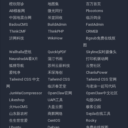
橙欣陪诊
地图集
百万首页
AB模板网
微光同行
Pbootcms
中国地震台网
吊篮回收
临沂鸽业
BadouCMS
BuildAdmin
FastAdmin
ThinkCMF
ThinkPHP
CRMEB
沂网科技
WikiHow
Bgsub免费在线抠
图
Wallhalla壁纸
QuicklyPDF
Skyline实时摄像头
NeuralradAI看X片
蒲汀书画
打印机驱动网
狐狸导航
苏州云薪科技
云赞社区
爱纯净
禾琛海创
ChanluPower
Tailwind CSS 中文
Tailwind CSS
Tailwind CSS 官网
网
临沂春芝堂
与老涂一起写代码
JunMaiCompressor
OpenClaw官网
OpenClaw中文社区
Likeshop
UAPI工具
勾股CMS
火HuoCMS
大盘云图
极客公园
山东新农村
商辉网络
Sejda在线工具
生生世世爱
CentOS
Rocky
Ubuntu
Debian
免费在线抠图