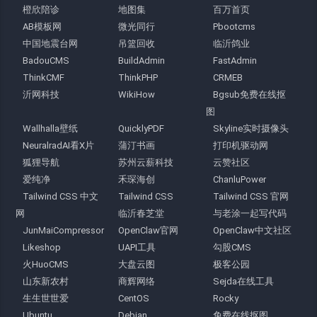
橙欣陪诊
地图集
百万首页
AB模板网
微光同行
Pbootcms
中国地震台网
吊篮回收
临沂鸽业
BadouCMS
BuildAdmin
FastAdmin
ThinkCMF
ThinkPHP
CRMEB
沂网科技
WikiHow
Bgsub免费在线抠
图
Wallhalla壁纸
QuicklyPDF
Skyline实时摄像头
NeuralradAI看X片
蒲汀书画
打印机驱动网
狐狸导航
苏州云薪科技
云赞社区
爱纯净
禾琛海创
ChanluPower
Tailwind CSS 中文
Tailwind CSS
Tailwind CSS 官网
网
临沂春芝堂
与老涂一起写代码
JunMaiCompressor
OpenClaw官网
OpenClaw中文社区
Likeshop
UAPI工具
勾股CMS
火HuoCMS
大盘云图
极客公园
山东新农村
商辉网络
Sejda在线工具
生生世世爱
CentOS
Rocky
Ubuntu
Debian
免费在线抠图