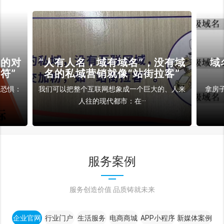
裁的对
“人有人名，域有域名”，没有域
域
符”
名的私域营销就像“站街拉客”
和恐惧：
我们可以把整个互联网想象成一个巨大的、人来
拿房
人往的现代都市：在···
服务案例
服务创造价值 品质铸就未来
企业官网
行业门户
生活服务
电商商城
APP小程序
新媒体案例