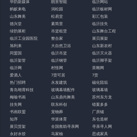
华韵新媒体
朗景智能
临沂网站
蚂蚁来电
润松园
临沂板材网
山东舞美
松易堂
彩汇包装
德兴堂
素简里
临沂挂失
绿韵展柜
吊篮租赁
山东舞台工程
临沂工业园医院
整合家
展贝展架
旭利来
大自然卫浴
山东新农村
同盟国
临沂吊篮
临沂灭火器
临沂架管
临沂钢管
临沂脚手架
临沂网
村怪网
茶雕网
爱酒人
7货可居
7货
热门招聘
永发建筑
磁化阻垢
青岛翊霄科技
玻璃幕墙配件
玻璃幕墙
梅喻书画
山东鼎尚舞美
苏州东方龙
挂失网
联东科创
错案多多
书画联盟
宠物葬
厂房铺
知序
华派体育
东仓造材
展贝货架
全国救助寻亲网
寻亲寻人网
永好水饺
马家柚
思成家具