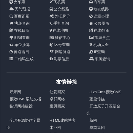
火车票
飞机票
汽车票
天气预报
公交线路
地铁线路
百度识图
外汇牌价
违章办理
快递查询
手机查询
公共厕所
在线日历
在线地图
在线翻译
邮编查询
征信中心
旅游景点
单位换算
区号查询
机场大全
黄道吉日
网速测速
IP查询
二维码生成
彩票信息
车牌查询
友情链接
寻亲网
让爱回家
JizhiCms极致CMS
极致CMS帮助文档
卓群网络
蓝黛传媒
临沂网站建设
宝贝回家
开放原子开源基金
会
全球开源协作全景
HTML建站博客
新网
图
木业网
华韵集团