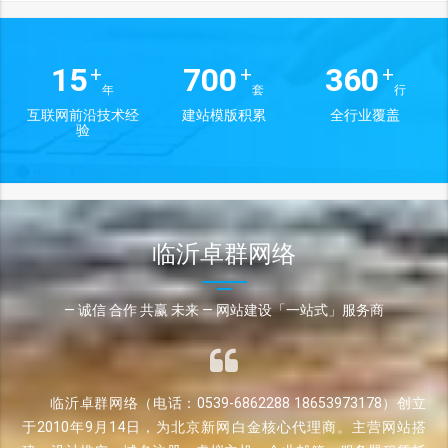
15
700
360
+
+
+
年
套
行
互联网前沿技术经
建站模版积累
全行业覆盖
验
临沂卓群网络
— 诚信 合作 共赢 未来 — 网站建设「一站式」服务商
临沂卓群网络（电话：0539-6862288 18653973178）创立
于2010年9月14日，为北京新网白金核心代理商。主营网站搭