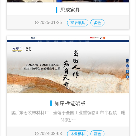
思成家具
2025-01-25
家居家具
多色
知序-生态岩板
临沂东仓装饰材料厂，坐落于全国工业重镇临沂市半程镇，毗
邻京沪···
2024-08-03
木业板材
蓝色