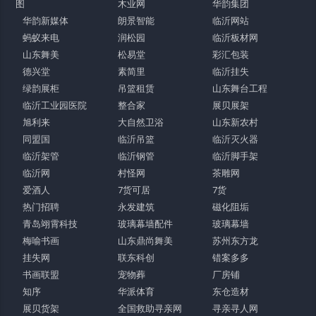
图
木业网
华韵集团
华韵新媒体
朗景智能
临沂网站
蚂蚁来电
润松园
临沂板材网
山东舞美
松易堂
彩汇包装
德兴堂
素简里
临沂挂失
绿韵展柜
吊篮租赁
山东舞台工程
临沂工业园医院
整合家
展贝展架
旭利来
大自然卫浴
山东新农村
同盟国
临沂吊篮
临沂灭火器
临沂架管
临沂钢管
临沂脚手架
临沂网
村怪网
茶雕网
爱酒人
7货可居
7货
热门招聘
永发建筑
磁化阻垢
青岛翊霄科技
玻璃幕墙配件
玻璃幕墙
梅喻书画
山东鼎尚舞美
苏州东方龙
挂失网
联东科创
错案多多
书画联盟
宠物葬
厂房铺
知序
华派体育
东仓造材
展贝货架
全国救助寻亲网
寻亲寻人网