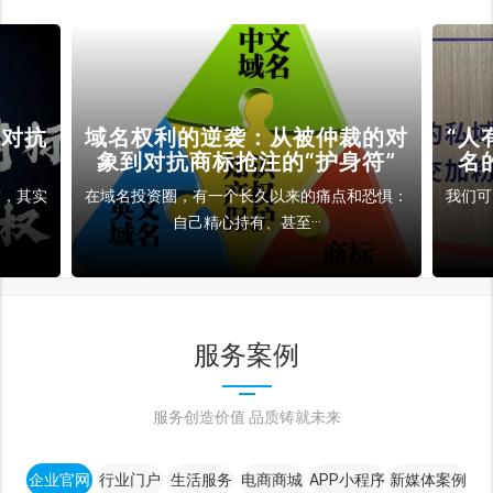
权对抗
域名权利的逆袭：从被仲裁的对
“人
象到对抗商标抢注的“护身符”
名
吉，其实
在域名投资圈，有一个长久以来的痛点和恐惧：
我们可
自己精心持有、甚至···
服务案例
服务创造价值 品质铸就未来
企业官网
行业门户
生活服务
电商商城
APP小程序
新媒体案例