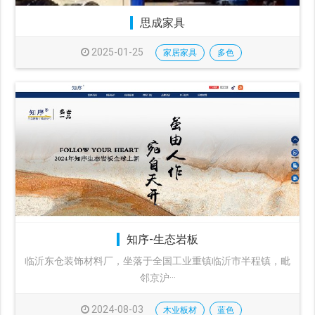
思成家具
2025-01-25
家居家具
多色
知序-生态岩板
临沂东仓装饰材料厂，坐落于全国工业重镇临沂市半程镇，毗
邻京沪···
2024-08-03
木业板材
蓝色