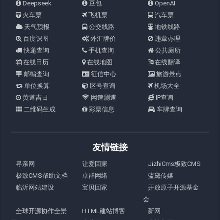
Deepseek
豆包
OpenAI
火车票
飞机票
汽车票
天气预报
公交线路
地铁线路
百度识图
外汇牌价
违章办理
快递查询
手机查询
公共厕所
在线日历
在线地图
在线翻译
邮编查询
征信中心
旅游景点
单位换算
区号查询
机场大全
黄道吉日
网速测速
IP查询
二维码生成
彩票信息
车牌查询
友情链接
寻亲网
让爱回家
JizhiCms极致CMS
极致CMS帮助文档
卓群网络
蓝黛传媒
临沂网站建设
宝贝回家
开放原子开源基金
会
全球开源协作全景
HTML建站博客
新网