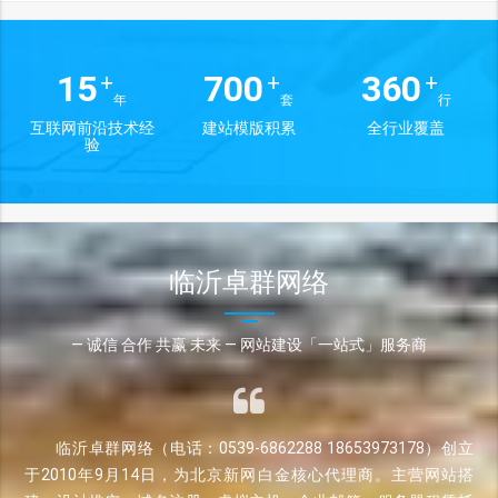
15
700
360
+
+
+
年
套
行
互联网前沿技术经
建站模版积累
全行业覆盖
验
临沂卓群网络
— 诚信 合作 共赢 未来 — 网站建设「一站式」服务商
临沂卓群网络（电话：0539-6862288 18653973178）创立
于2010年9月14日，为北京新网白金核心代理商。主营网站搭