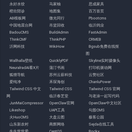
永好水饺
马家柚
思成家具
橙欣陪诊
地图集
百万首页
AB模板网
微光同行
Pbootcms
中国地震台网
吊篮回收
临沂鸽业
BadouCMS
BuildAdmin
FastAdmin
ThinkCMF
ThinkPHP
CRMEB
沂网科技
WikiHow
Bgsub免费在线抠
图
Wallhalla壁纸
QuicklyPDF
Skyline实时摄像头
NeuralradAI看X片
蒲汀书画
打印机驱动网
狐狸导航
苏州云薪科技
云赞社区
爱纯净
禾琛海创
ChanluPower
Tailwind CSS 中文
Tailwind CSS
Tailwind CSS 官网
网
临沂春芝堂
与老涂一起写代码
JunMaiCompressor
OpenClaw官网
OpenClaw中文社区
Likeshop
UAPI工具
勾股CMS
火HuoCMS
大盘云图
极客公园
山东新农村
商辉网络
Sejda在线工具
生生世世爱
CentOS
Rocky