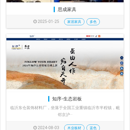
思成家具
2025-01-25
家居家具
多色
知序-生态岩板
临沂东仓装饰材料厂，坐落于全国工业重镇临沂市半程镇，毗
邻京沪···
2024-08-03
木业板材
蓝色