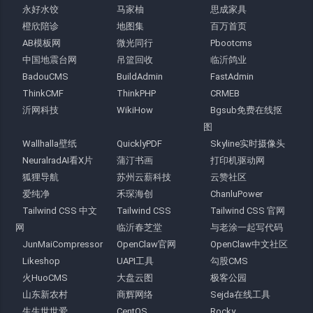
永好水饺
马家柚
思成家具
橙欣陪诊
地图集
百万首页
AB模板网
微光同行
Pbootcms
中国地震台网
吊篮回收
临沂鸽业
BadouCMS
BuildAdmin
FastAdmin
ThinkCMF
ThinkPHP
CRMEB
沂网科技
WikiHow
Bgsub免费在线抠
图
Wallhalla壁纸
QuicklyPDF
Skyline实时摄像头
NeuralradAI看X片
蒲汀书画
打印机驱动网
狐狸导航
苏州云薪科技
云赞社区
爱纯净
禾琛海创
ChanluPower
Tailwind CSS 中文
Tailwind CSS
Tailwind CSS 官网
网
临沂春芝堂
与老涂一起写代码
JunMaiCompressor
OpenClaw官网
OpenClaw中文社区
Likeshop
UAPI工具
勾股CMS
火HuoCMS
大盘云图
极客公园
山东新农村
商辉网络
Sejda在线工具
生生世世爱
CentOS
Rocky