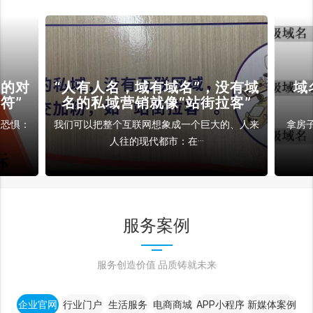
裁的对
“人有人名，域有域名”，没有域
域
符”
名的私域营销就像“站街拉客”
和恐惧：
我们可以把整个互联网想象成一个巨大的、人来
拿房
人往的现代都市：在···
服务案例
服务创造价值 品质铸就未来
企业官网
行业门户
生活服务
电商商城
APP小程序
新媒体案例