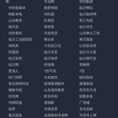
图
木业网
华韵集团
华韵新媒体
朗景智能
临沂网站
蚂蚁来电
润松园
临沂板材网
山东舞美
松易堂
彩汇包装
德兴堂
素简里
临沂挂失
绿韵展柜
吊篮租赁
山东舞台工程
临沂工业园医院
整合家
展贝展架
旭利来
大自然卫浴
山东新农村
同盟国
临沂吊篮
临沂灭火器
临沂架管
临沂钢管
临沂脚手架
临沂网
村怪网
茶雕网
爱酒人
7货可居
7货
热门招聘
永发建筑
磁化阻垢
青岛翊霄科技
玻璃幕墙配件
玻璃幕墙
梅喻书画
山东鼎尚舞美
苏州东方龙
挂失网
联东科创
错案多多
书画联盟
宠物葬
厂房铺
知序
华派体育
东仓造材
展贝货架
全国救助寻亲网
寻亲寻人网