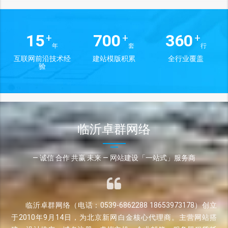
15
700
360
+
+
+
年
套
行
互联网前沿技术经
建站模版积累
全行业覆盖
验
临沂卓群网络
— 诚信 合作 共赢 未来 — 网站建设「一站式」服务商
临沂卓群网络（电话：0539-6862288 18653973178）创立
于2010年9月14日，为北京新网白金核心代理商。主营网站搭