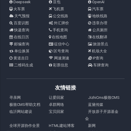
Deepseek
豆包
OpenAI
火车票
飞机票
汽车票
天气预报
公交线路
地铁线路
百度识图
外汇牌价
违章办理
快递查询
手机查询
公共厕所
在线日历
在线地图
在线翻译
邮编查询
征信中心
旅游景点
单位换算
区号查询
机场大全
黄道吉日
网速测速
IP查询
二维码生成
彩票信息
车牌查询
友情链接
寻亲网
让爱回家
JizhiCms极致CMS
极致CMS帮助文档
卓群网络
蓝黛传媒
临沂网站建设
宝贝回家
开放原子开源基金
会
全球开源协作全景
HTML建站博客
新网