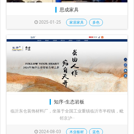
思成家具
2025-01-25
家居家具
多色
知序-生态岩板
临沂东仓装饰材料厂，坐落于全国工业重镇临沂市半程镇，毗
邻京沪···
2024-08-03
木业板材
蓝色