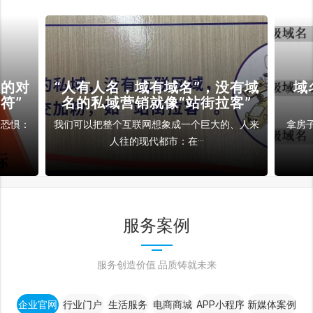
裁的对
“人有人名，域有域名”，没有域
域
符”
名的私域营销就像“站街拉客”
和恐惧：
我们可以把整个互联网想象成一个巨大的、人来
拿房
人往的现代都市：在···
服务案例
服务创造价值 品质铸就未来
企业官网
行业门户
生活服务
电商商城
APP小程序
新媒体案例