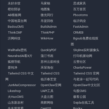
永好水饺
马家柚
思成家具
橙欣陪诊
地图集
百万首页
AB模板网
微光同行
Pbootcms
中国地震台网
吊篮回收
临沂鸽业
BadouCMS
BuildAdmin
FastAdmin
ThinkCMF
ThinkPHP
CRMEB
沂网科技
WikiHow
Bgsub免费在线抠
图
Wallhalla壁纸
QuicklyPDF
Skyline实时摄像头
NeuralradAI看X片
蒲汀书画
打印机驱动网
狐狸导航
苏州云薪科技
云赞社区
爱纯净
禾琛海创
ChanluPower
Tailwind CSS 中文
Tailwind CSS
Tailwind CSS 官网
网
临沂春芝堂
与老涂一起写代码
JunMaiCompressor
OpenClaw官网
OpenClaw中文社区
Likeshop
UAPI工具
勾股CMS
火HuoCMS
大盘云图
极客公园
山东新农村
商辉网络
Sejda在线工具
生生世世爱
CentOS
Rocky