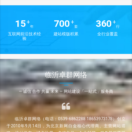
15
700
360
+
+
+
年
套
行
互联网前沿技术经
建站模版积累
全行业覆盖
验
临沂卓群网络
— 诚信 合作 共赢 未来 — 网站建设「一站式」服务商
临沂卓群网络（电话：0539-6862288 18653973178）创立
于2010年9月14日，为北京新网白金核心代理商。主营网站搭