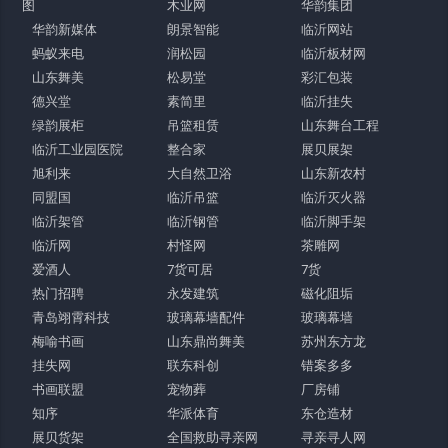
图
木业网
华韵集团
华韵新媒体
朗景智能
临沂网站
蚂蚁来电
润松园
临沂板材网
山东舞美
松易堂
彩汇包装
德兴堂
素简里
临沂挂失
绿韵展柜
吊篮租赁
山东舞台工程
临沂工业园医院
整合家
展贝展架
旭利来
大自然卫浴
山东新农村
同盟国
临沂吊篮
临沂灭火器
临沂架管
临沂钢管
临沂脚手架
临沂网
村怪网
茶雕网
爱酒人
7货可居
7货
热门招聘
永发建筑
磁化阻垢
青岛翊霄科技
玻璃幕墙配件
玻璃幕墙
梅喻书画
山东鼎尚舞美
苏州东方龙
挂失网
联东科创
错案多多
书画联盟
宠物葬
厂房铺
知序
华派体育
东仓造材
展贝货架
全国救助寻亲网
寻亲寻人网