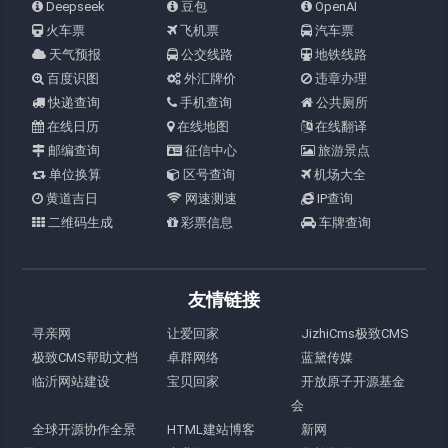
Deepseek
豆包
OpenAI
火车票
飞机票
汽车票
天气预报
公交线路
地铁线路
百度识图
外汇牌价
违章办理
快递查询
手机查询
公共厕所
在线日历
在线地图
在线翻译
邮编查询
征信中心
旅游景点
单位换算
区号查询
机场大全
黄道吉日
网速测速
IP查询
二维码生成
彩票信息
车牌查询
友情链接
寻亲网
让爱回家
JizhiCms极致CMS
极致CMS帮助文档
卓群网络
蓝黛传媒
临沂网站建设
宝贝回家
开放原子开源基金
会
全球开源协作全景
HTML建站博客
新网