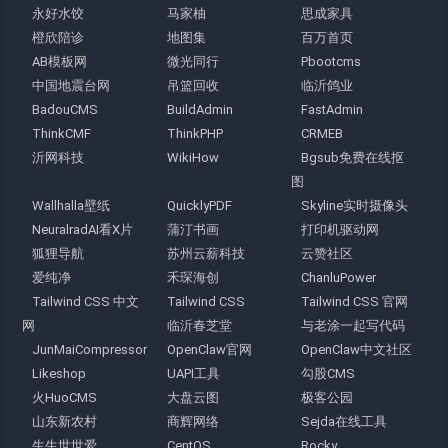
永好水饺
马家柚
思成家具
橙欣陪诊
地图集
百万首页
AB模板网
微光同行
Pbootcms
中国地震台网
吊篮回收
临沂鸽业
BadouCMS
BuildAdmin
FastAdmin
ThinkCMF
ThinkPHP
CRMEB
沂网科技
WikiHow
Bgsub免费在线抠
图
Wallhalla壁纸
QuicklyPDF
Skyline实时摄像头
NeuralradAI看X片
蒲汀书画
打印机驱动网
狐狸导航
苏州云薪科技
云赞社区
爱纯净
禾琛海创
ChanluPower
Tailwind CSS 中文
Tailwind CSS
Tailwind CSS 官网
网
临沂春芝堂
与老涂一起写代码
JunMaiCompressor
OpenClaw官网
OpenClaw中文社区
Likeshop
UAPI工具
勾股CMS
火HuoCMS
大盘云图
极客公园
山东新农村
商辉网络
Sejda在线工具
生生世世爱
CentOS
Rocky