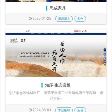
思成家具
2025-01-25
家居家具
多色
知序-生态岩板
临沂东仓装饰材料厂，坐落于全国工业重镇临沂市半程镇，毗
邻京沪···
2024-08-03
木业板材
蓝色