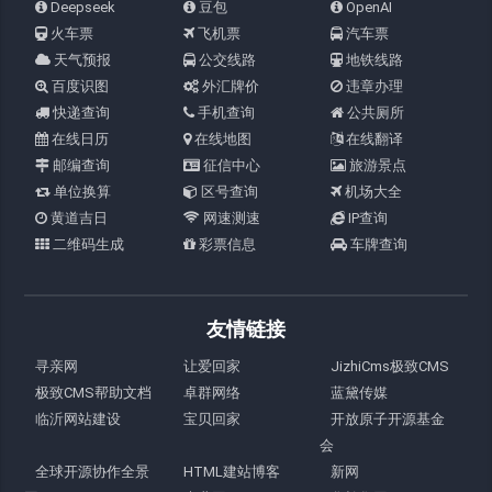
Deepseek
豆包
OpenAI
火车票
飞机票
汽车票
天气预报
公交线路
地铁线路
百度识图
外汇牌价
违章办理
快递查询
手机查询
公共厕所
在线日历
在线地图
在线翻译
邮编查询
征信中心
旅游景点
单位换算
区号查询
机场大全
黄道吉日
网速测速
IP查询
二维码生成
彩票信息
车牌查询
友情链接
寻亲网
让爱回家
JizhiCms极致CMS
极致CMS帮助文档
卓群网络
蓝黛传媒
临沂网站建设
宝贝回家
开放原子开源基金
会
全球开源协作全景
HTML建站博客
新网