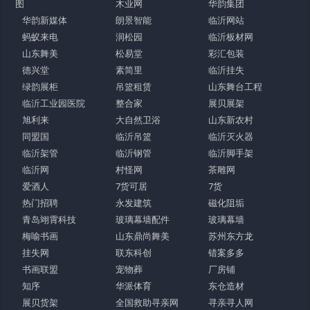
图
木业网
华韵集团
华韵新媒体
朗景智能
临沂网站
蚂蚁来电
润松园
临沂板材网
山东舞美
松易堂
彩汇包装
德兴堂
素简里
临沂挂失
绿韵展柜
吊篮租赁
山东舞台工程
临沂工业园医院
整合家
展贝展架
旭利来
大自然卫浴
山东新农村
同盟国
临沂吊篮
临沂灭火器
临沂架管
临沂钢管
临沂脚手架
临沂网
村怪网
茶雕网
爱酒人
7货可居
7货
热门招聘
永发建筑
磁化阻垢
青岛翊霄科技
玻璃幕墙配件
玻璃幕墙
梅喻书画
山东鼎尚舞美
苏州东方龙
挂失网
联东科创
错案多多
书画联盟
宠物葬
厂房铺
知序
华派体育
东仓造材
展贝货架
全国救助寻亲网
寻亲寻人网