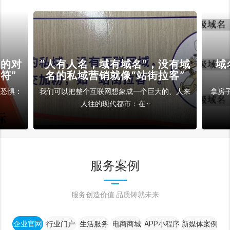
裁的对
“人有人名，域有域名”，没有域
域
符”
名的私域营销就像“站街拉客”
和恐惧：
我们可以把整个互联网想象成一个巨大的、人来
拿房
人往的现代都市：在···
服务案例
服务创造价值 品质铸就未来
企业官网
行业门户
生活服务
电商商城
APP小程序
新媒体案例