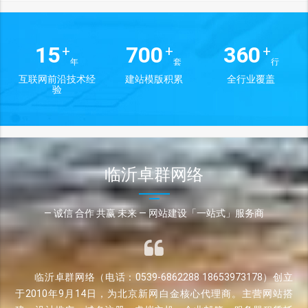
15
700
360
+
+
+
年
套
行
互联网前沿技术经
建站模版积累
全行业覆盖
验
临沂卓群网络
— 诚信 合作 共赢 未来 — 网站建设「一站式」服务商
临沂卓群网络（电话：0539-6862288 18653973178）创立
于2010年9月14日，为北京新网白金核心代理商。主营网站搭