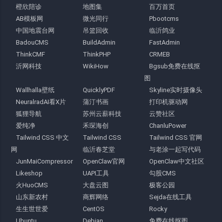
橙欣陪诊
地图集
百万首页
AB模板网
微光同行
Pbootcms
中国地震台网
吊篮回收
临沂鸽业
BadouCMS
BuildAdmin
FastAdmin
ThinkCMF
ThinkPHP
CRMEB
沂网科技
WikiHow
Bgsub免费在线抠
图
Wallhalla壁纸
QuicklyPDF
Skyline实时摄像头
NeuralradAI看X片
蒲汀书画
打印机驱动网
狐狸导航
苏州云薪科技
云赞社区
爱纯净
禾琛海创
ChanluPower
Tailwind CSS 中文
Tailwind CSS
Tailwind CSS 官网
网
临沂春芝堂
与老涂一起写代码
JunMaiCompressor
OpenClaw官网
OpenClaw中文社区
Likeshop
UAPI工具
勾股CMS
火HuoCMS
大盘云图
极客公园
山东新农村
商辉网络
Sejda在线工具
生生世世爱
CentOS
Rocky
Ubuntu
Debian
免费在线抠图