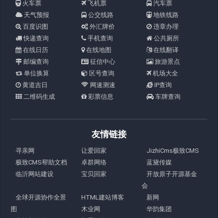
火车票
飞机票
汽车票
天气预报
公交线路
地铁线路
百度识图
外汇牌价
违章办理
快递查询
手机查询
公共厕所
在线日历
在线地图
在线翻译
邮编查询
征信中心
旅游景点
单位换算
区号查询
机场大全
黄道吉日
网速测速
IP查询
二维码生成
彩票信息
车牌查询
友情链接
寻亲网
让爱回家
JizhiCms极致CMS
极致CMS帮助文档
卓群网络
蓝黛传媒
临沂网站建设
宝贝回家
开放原子开源基金
会
全球开源协作全景
HTML建站博客
新网
图
木业网
华韵集团