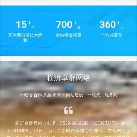
15
700
360
+
+
+
年
套
行
互联网前沿技术经
建站模版积累
全行业覆盖
验
临沂卓群网络
— 诚信 合作 共赢 未来 — 网站建设「一站式」服务商
临沂卓群网络（电话：0539-6862288 18653973178）创立
于2010年9月14日，为北京新网白金核心代理商。主营网站搭