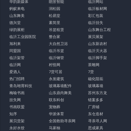
华韵新媒体
朗景智能
临沂网站
蚂蚁来电
润松园
临沂板材网
山东舞美
松易堂
彩汇包装
德兴堂
素简里
临沂挂失
绿韵展柜
吊篮租赁
山东舞台工程
临沂工业园医院
整合家
展贝展架
旭利来
大自然卫浴
山东新农村
同盟国
临沂吊篮
临沂灭火器
临沂架管
临沂钢管
临沂脚手架
临沂网
村怪网
茶雕网
爱酒人
7货可居
7货
热门招聘
永发建筑
磁化阻垢
青岛翊霄科技
玻璃幕墙配件
玻璃幕墙
梅喻书画
山东鼎尚舞美
苏州东方龙
挂失网
联东科创
错案多多
书画联盟
宠物葬
厂房铺
知序
华派体育
东仓造材
展贝货架
全国救助寻亲网
寻亲寻人网
永好水饺
马家柚
思成家具