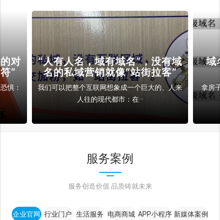
裁的对
“人有人名，域有域名”，没有域
域
符”
名的私域营销就像“站街拉客”
和恐惧：
我们可以把整个互联网想象成一个巨大的、人来
拿房
人往的现代都市：在···
服务案例
服务创造价值 品质铸就未来
企业官网
行业门户
生活服务
电商商城
APP小程序
新媒体案例