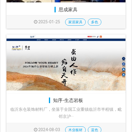
思成家具
2025-01-25
家居家具
多色
知序-生态岩板
临沂东仓装饰材料厂，坐落于全国工业重镇临沂市半程镇，毗
邻京沪···
2024-08-03
木业板材
蓝色