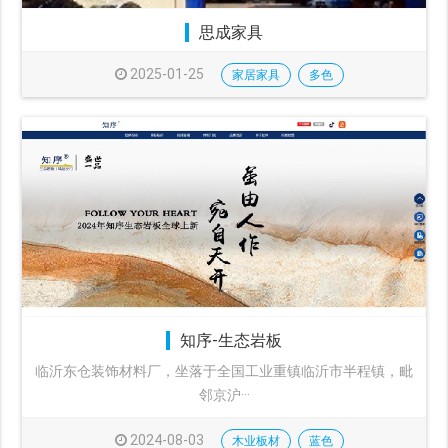
思成家具
2025-01-25
家居家具
多色
知序-生态岩板
临沂东仓装饰材料厂，坐落于全国工业重镇临沂市半程镇，毗
邻京沪···
2024-08-03
木业板材
蓝色