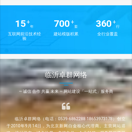
15
700
360
+
+
+
年
套
行
互联网前沿技术经
建站模版积累
全行业覆盖
验
临沂卓群网络
— 诚信 合作 共赢 未来 — 网站建设「一站式」服务商
临沂卓群网络（电话：0539-6862288 18653973178）创立
于2010年9月14日，为北京新网白金核心代理商。主营网站搭