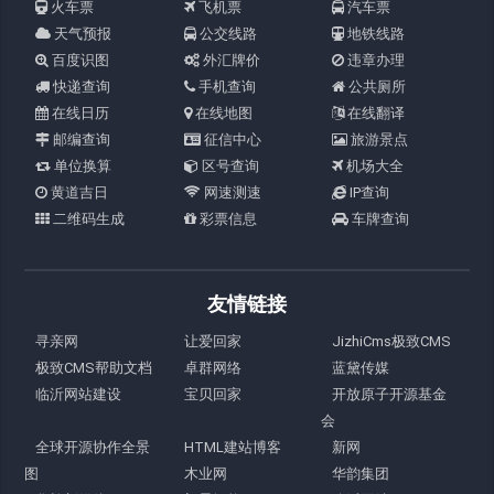
火车票
飞机票
汽车票
天气预报
公交线路
地铁线路
百度识图
外汇牌价
违章办理
快递查询
手机查询
公共厕所
在线日历
在线地图
在线翻译
邮编查询
征信中心
旅游景点
单位换算
区号查询
机场大全
黄道吉日
网速测速
IP查询
二维码生成
彩票信息
车牌查询
友情链接
寻亲网
让爱回家
JizhiCms极致CMS
极致CMS帮助文档
卓群网络
蓝黛传媒
临沂网站建设
宝贝回家
开放原子开源基金
会
全球开源协作全景
HTML建站博客
新网
图
木业网
华韵集团