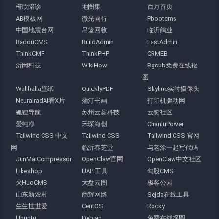
橙欣陪诊
地图集
百万首页
AB模板网
微光同行
Pbootcms
中国地震台网
吊篮回收
临沂鸽业
BadouCMS
BuildAdmin
FastAdmin
ThinkCMF
ThinkPHP
CRMEB
沂网科技
WikiHow
Bgsub免费在线抠
图
Wallhalla壁纸
QuicklyPDF
Skyline实时摄像头
NeuralradAI看X片
蒲汀书画
打印机驱动网
狐狸导航
苏州云薪科技
云赞社区
爱纯净
禾琛海创
ChanluPower
Tailwind CSS 中文
Tailwind CSS
Tailwind CSS 官网
网
临沂春芝堂
与老涂一起写代码
JunMaiCompressor
OpenClaw官网
OpenClaw中文社区
Likeshop
UAPI工具
勾股CMS
火HuoCMS
大盘云图
极客公园
山东新农村
商辉网络
Sejda在线工具
生生世世爱
CentOS
Rocky
Ubuntu
Debian
免费在线抠图