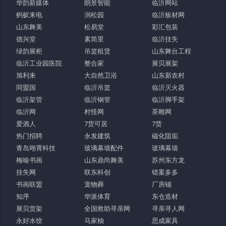
华韵新媒体
朗景智能
临沂网站
蚂蚁来电
润松园
临沂板材网
山东舞美
松易堂
彩汇包装
德兴堂
素简里
临沂挂失
绿韵展柜
吊篮租赁
山东舞台工程
临沂工业园医院
整合家
展贝展架
旭利来
大自然卫浴
山东新农村
同盟国
临沂吊篮
临沂灭火器
临沂架管
临沂钢管
临沂脚手架
临沂网
村怪网
茶雕网
爱酒人
7货可居
7货
热门招聘
永发建筑
磁化阻垢
青岛翊霄科技
玻璃幕墙配件
玻璃幕墙
梅喻书画
山东鼎尚舞美
苏州东方龙
挂失网
联东科创
错案多多
书画联盟
宠物葬
厂房铺
知序
华派体育
东仓造材
展贝货架
全国救助寻亲网
寻亲寻人网
永好水饺
马家柚
思成家具