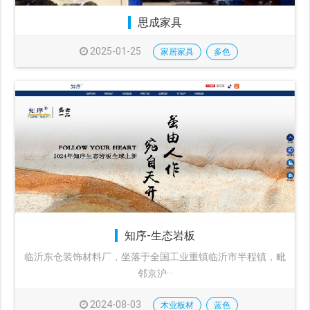
思成家具
2025-01-25
家居家具
多色
知序-生态岩板
临沂东仓装饰材料厂，坐落于全国工业重镇临沂市半程镇，毗
邻京沪···
2024-08-03
木业板材
蓝色