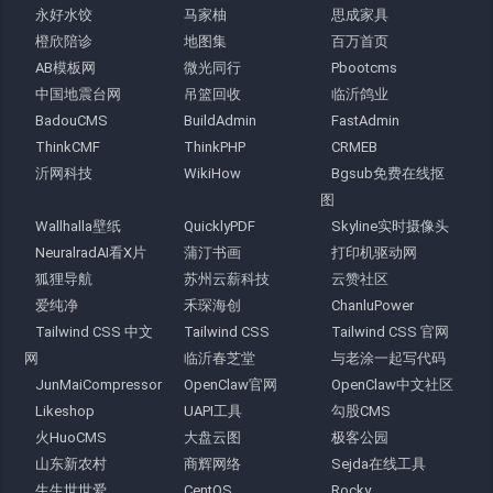
永好水饺
马家柚
思成家具
橙欣陪诊
地图集
百万首页
AB模板网
微光同行
Pbootcms
中国地震台网
吊篮回收
临沂鸽业
BadouCMS
BuildAdmin
FastAdmin
ThinkCMF
ThinkPHP
CRMEB
沂网科技
WikiHow
Bgsub免费在线抠
图
Wallhalla壁纸
QuicklyPDF
Skyline实时摄像头
NeuralradAI看X片
蒲汀书画
打印机驱动网
狐狸导航
苏州云薪科技
云赞社区
爱纯净
禾琛海创
ChanluPower
Tailwind CSS 中文
Tailwind CSS
Tailwind CSS 官网
网
临沂春芝堂
与老涂一起写代码
JunMaiCompressor
OpenClaw官网
OpenClaw中文社区
Likeshop
UAPI工具
勾股CMS
火HuoCMS
大盘云图
极客公园
山东新农村
商辉网络
Sejda在线工具
生生世世爱
CentOS
Rocky