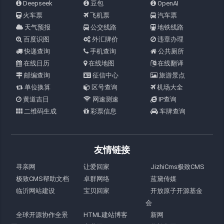
Deepseek
豆包
OpenAI
火车票
飞机票
汽车票
天气预报
公交线路
地铁线路
百度识图
外汇牌价
违章办理
快递查询
手机查询
公共厕所
在线日历
在线地图
在线翻译
邮编查询
征信中心
旅游景点
单位换算
区号查询
机场大全
黄道吉日
网速测速
IP查询
二维码生成
彩票信息
车牌查询
友情链接
寻亲网
让爱回家
JizhiCms极致CMS
极致CMS帮助文档
卓群网络
蓝黛传媒
临沂网站建设
宝贝回家
开放原子开源基金
会
全球开源协作全景
HTML建站博客
新网