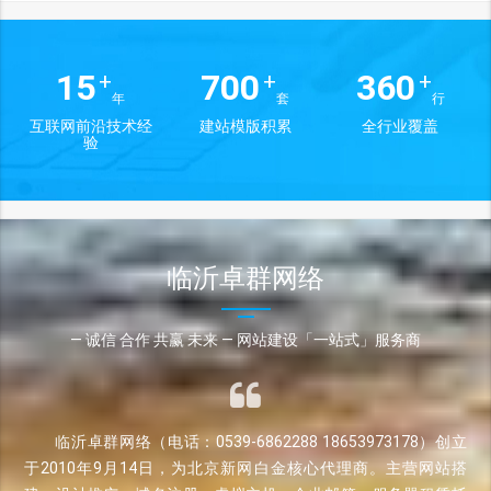
15
700
360
+
+
+
年
套
行
互联网前沿技术经
建站模版积累
全行业覆盖
验
临沂卓群网络
— 诚信 合作 共赢 未来 — 网站建设「一站式」服务商
临沂卓群网络（电话：0539-6862288 18653973178）创立
于2010年9月14日，为北京新网白金核心代理商。主营网站搭