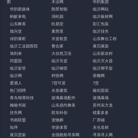
图
木业网
华韵集团
华韵新媒体
朗景智能
临沂网站
蚂蚁来电
润松园
临沂板材网
山东舞美
松易堂
彩汇包装
德兴堂
素简里
临沂挂失
绿韵展柜
吊篮租赁
山东舞台工程
临沂工业园医院
整合家
展贝展架
旭利来
大自然卫浴
山东新农村
同盟国
临沂吊篮
临沂灭火器
临沂架管
临沂钢管
临沂脚手架
临沂网
村怪网
茶雕网
爱酒人
7货可居
7货
热门招聘
永发建筑
磁化阻垢
青岛翊霄科技
玻璃幕墙配件
玻璃幕墙
梅喻书画
山东鼎尚舞美
苏州东方龙
挂失网
联东科创
错案多多
书画联盟
宠物葬
厂房铺
知序
华派体育
东仓造材
展贝货架
全国救助寻亲网
寻亲寻人网