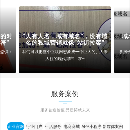
裁的对
“人有人名，域有域名”，没有域
域
符”
名的私域营销就像“站街拉客”
和恐惧：
我们可以把整个互联网想象成一个巨大的、人来
拿房
人往的现代都市：在···
服务案例
服务创造价值 品质铸就未来
企业官网
行业门户
生活服务
电商商城
APP小程序
新媒体案例