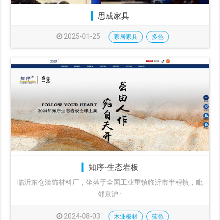
思成家具
2025-01-25
家居家具
多色
知序-生态岩板
临沂东仓装饰材料厂，坐落于全国工业重镇临沂市半程镇，毗
邻京沪···
2024-08-03
木业板材
蓝色