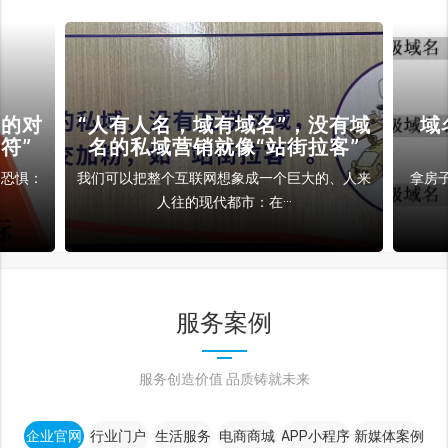
裁的对
“人有人名，域有域名”，没有域
域
符”
名的私域营销就像“站街拉客”
和恐惧：
我们可以把整个互联网想象成一个巨大的、人来
拿房
人往的现代都市：在···
服务案例
服务创造价值 品质铸就未来
企业官网
行业门户
生活服务
电商商城
APP小程序
新媒体案例