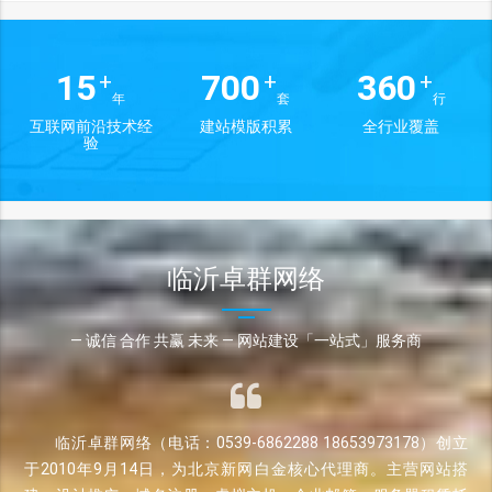
15
700
360
+
+
+
年
套
行
互联网前沿技术经
建站模版积累
全行业覆盖
验
临沂卓群网络
— 诚信 合作 共赢 未来 — 网站建设「一站式」服务商
临沂卓群网络（电话：0539-6862288 18653973178）创立
于2010年9月14日，为北京新网白金核心代理商。主营网站搭