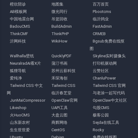
橙欣陪诊
地图集
百万首页
AB模板网
微光同行
Pbootcms
中国地震台网
吊篮回收
临沂鸽业
BadouCMS
BuildAdmin
FastAdmin
ThinkCMF
ThinkPHP
CRMEB
沂网科技
WikiHow
Bgsub免费在线抠
图
Wallhalla壁纸
QuicklyPDF
Skyline实时摄像头
NeuralradAI看X片
蒲汀书画
打印机驱动网
狐狸导航
苏州云薪科技
云赞社区
爱纯净
禾琛海创
ChanluPower
Tailwind CSS 中文
Tailwind CSS
Tailwind CSS 官网
网
临沂春芝堂
与老涂一起写代码
JunMaiCompressor
OpenClaw官网
OpenClaw中文社区
Likeshop
UAPI工具
勾股CMS
火HuoCMS
大盘云图
极客公园
山东新农村
商辉网络
Sejda在线工具
生生世世爱
CentOS
Rocky
Ubuntu
Debian
免费在线抠图