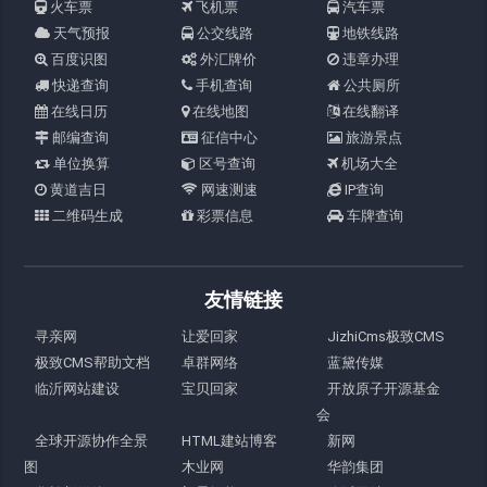
火车票
飞机票
汽车票
天气预报
公交线路
地铁线路
百度识图
外汇牌价
违章办理
快递查询
手机查询
公共厕所
在线日历
在线地图
在线翻译
邮编查询
征信中心
旅游景点
单位换算
区号查询
机场大全
黄道吉日
网速测速
IP查询
二维码生成
彩票信息
车牌查询
友情链接
寻亲网
让爱回家
JizhiCms极致CMS
极致CMS帮助文档
卓群网络
蓝黛传媒
临沂网站建设
宝贝回家
开放原子开源基金
会
全球开源协作全景
HTML建站博客
新网
图
木业网
华韵集团