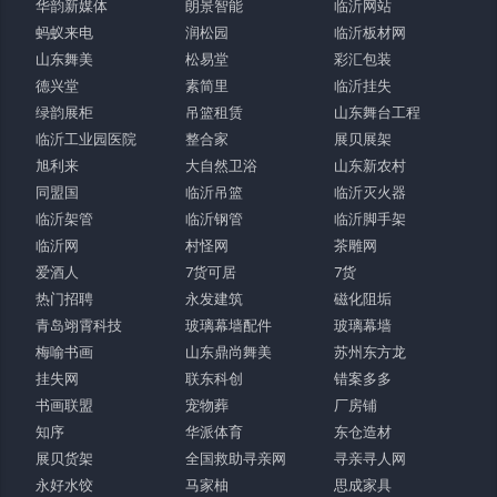
华韵新媒体
朗景智能
临沂网站
蚂蚁来电
润松园
临沂板材网
山东舞美
松易堂
彩汇包装
德兴堂
素简里
临沂挂失
绿韵展柜
吊篮租赁
山东舞台工程
临沂工业园医院
整合家
展贝展架
旭利来
大自然卫浴
山东新农村
同盟国
临沂吊篮
临沂灭火器
临沂架管
临沂钢管
临沂脚手架
临沂网
村怪网
茶雕网
爱酒人
7货可居
7货
热门招聘
永发建筑
磁化阻垢
青岛翊霄科技
玻璃幕墙配件
玻璃幕墙
梅喻书画
山东鼎尚舞美
苏州东方龙
挂失网
联东科创
错案多多
书画联盟
宠物葬
厂房铺
知序
华派体育
东仓造材
展贝货架
全国救助寻亲网
寻亲寻人网
永好水饺
马家柚
思成家具