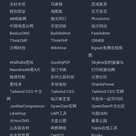
永好水饺
马家柚
思成家具
橙欣陪诊
地图集
百万首页
AB模板网
微光同行
Pbootcms
中国地震台网
吊篮回收
临沂鸽业
BadouCMS
BuildAdmin
FastAdmin
ThinkCMF
ThinkPHP
CRMEB
沂网科技
WikiHow
Bgsub免费在线抠
图
Wallhalla壁纸
QuicklyPDF
Skyline实时摄像头
NeuralradAI看X片
蒲汀书画
打印机驱动网
狐狸导航
苏州云薪科技
云赞社区
爱纯净
禾琛海创
ChanluPower
Tailwind CSS 中文
Tailwind CSS
Tailwind CSS 官网
网
临沂春芝堂
与老涂一起写代码
JunMaiCompressor
OpenClaw官网
OpenClaw中文社区
Likeshop
UAPI工具
勾股CMS
火HuoCMS
大盘云图
极客公园
山东新农村
商辉网络
Sejda在线工具
生生世世爱
CentOS
Rocky