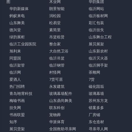
图
木业网
华韵集团
华韵新媒体
朗景智能
临沂网站
蚂蚁来电
润松园
临沂板材网
山东舞美
松易堂
彩汇包装
德兴堂
素简里
临沂挂失
绿韵展柜
吊篮租赁
山东舞台工程
临沂工业园医院
整合家
展贝展架
旭利来
大自然卫浴
山东新农村
同盟国
临沂吊篮
临沂灭火器
临沂架管
临沂钢管
临沂脚手架
临沂网
村怪网
茶雕网
爱酒人
7货可居
7货
热门招聘
永发建筑
磁化阻垢
青岛翊霄科技
玻璃幕墙配件
玻璃幕墙
梅喻书画
山东鼎尚舞美
苏州东方龙
挂失网
联东科创
错案多多
书画联盟
宠物葬
厂房铺
知序
华派体育
东仓造材
展贝货架
全国救助寻亲网
寻亲寻人网