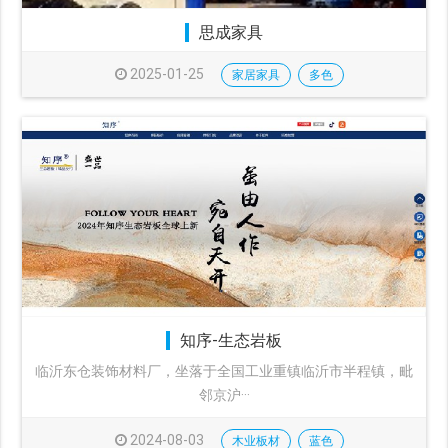
思成家具
2025-01-25
家居家具
多色
知序-生态岩板
临沂东仓装饰材料厂，坐落于全国工业重镇临沂市半程镇，毗
邻京沪···
2024-08-03
木业板材
蓝色