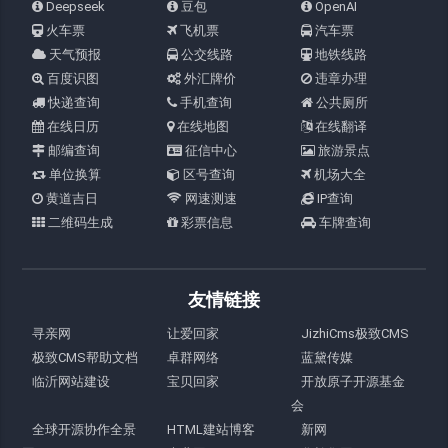
Deepseek
豆包
OpenAI
火车票
飞机票
汽车票
天气预报
公交线路
地铁线路
百度识图
外汇牌价
违章办理
快递查询
手机查询
公共厕所
在线日历
在线地图
在线翻译
邮编查询
征信中心
旅游景点
单位换算
区号查询
机场大全
黄道吉日
网速测速
IP查询
二维码生成
彩票信息
车牌查询
友情链接
寻亲网
让爱回家
JizhiCms极致CMS
极致CMS帮助文档
卓群网络
蓝黛传媒
临沂网站建设
宝贝回家
开放原子开源基金
会
全球开源协作全景
HTML建站博客
新网