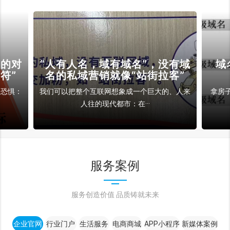
裁的对
“人有人名，域有域名”，没有域
域
符”
名的私域营销就像“站街拉客”
和恐惧：
我们可以把整个互联网想象成一个巨大的、人来
拿房
人往的现代都市：在···
服务案例
服务创造价值 品质铸就未来
企业官网
行业门户
生活服务
电商商城
APP小程序
新媒体案例