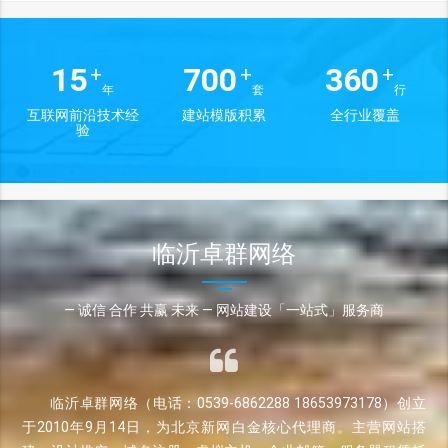
15
700
360
+
+
+
年
套
行
互联网前沿技术经
建站模版积累
全行业覆盖
验
临沂卓群网络
— 诚信 合作 共赢 未来 — 网站建设「一站式」服务商
临沂卓群网络（电话：0539-6862288 18653973178）创立
于2010年9月14日，为北京新网白金核心代理商。主营网站搭