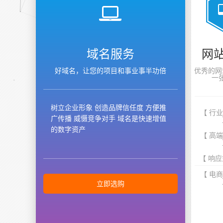
域名服务
网
好域名，让您的项目和事业事半功倍
优秀的网
一
树立企业形象 创造品牌信任度 方便推
【 行
广传播 威慑竞争对手 域名是快速增值
的数字资产
【 高
【 响应
【 电
立即选购