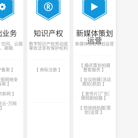
础业务
知识产权
新媒体策划
运营
案、空间、云服
数字知识产权劳动成
新媒体综合策划运营
、邮箱
果依法享有保护权利
【 婚庆策划拍摄
CP备案 】
【 商标注册 】
整套服务 】
安部网络安
【 会议拍摄|活动
备案 】
跟拍|航拍 】
京新网 】
【 宣传片|广告|
微短剧拍摄 】
里云-万网
】
【 短视频拍摄|策
划|运营 】