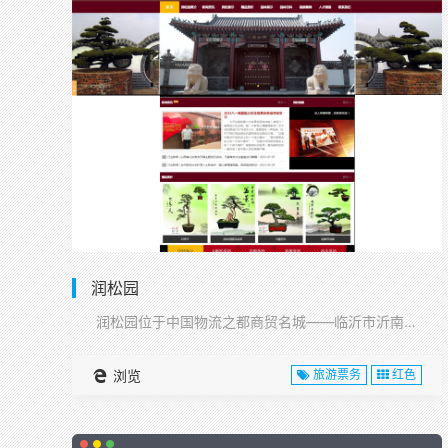
润松园
润松园位于中国物流之都商贸名城——临沂市沂南县,···
浏览
旅游票务
红色