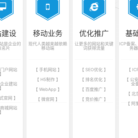
站建设
移动业务
优化推广
基
站是企业的
现代人类越来越依赖
让更多的网站和关键
ICP备
张名片
移动端
词获得流量
务器
业门户网站
【 手机网站 】
【 SEO优化 】
【 I
】
【 H5制作 】
【 排名优化 】
【 公
端企业建站
全
】
【 WebApp 】
【 百度推广 】
【 北
式官网 】
【 微官网 】
【 竞价推广 】
【 阿
商商城网站
】