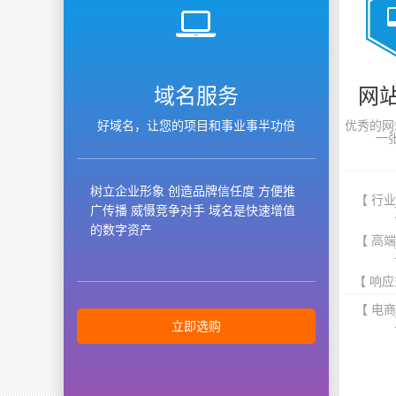
域名服务
网
好域名，让您的项目和事业事半功倍
优秀的网
一
树立企业形象 创造品牌信任度 方便推
【 行
广传播 威慑竞争对手 域名是快速增值
的数字资产
【 高
【 响应
【 电
立即选购