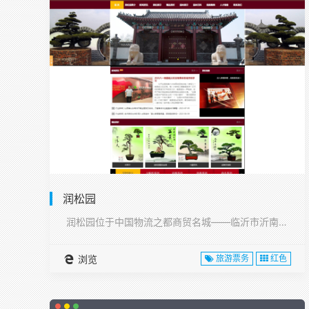
润松园
润松园位于中国物流之都商贸名城——临沂市沂南县,···
浏览
旅游票务
红色