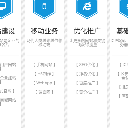
站建设
移动业务
优化推广
基
站是企业的
现代人类越来越依赖
让更多的网站和关键
ICP备
张名片
移动端
词获得流量
务器
业门户网站
【 手机网站 】
【 SEO优化 】
【 I
】
【 H5制作 】
【 排名优化 】
【 公
端企业建站
全
】
【 WebApp 】
【 百度推广 】
【 北
式官网 】
【 微官网 】
【 竞价推广 】
【 阿
商商城网站
】