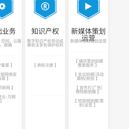
础业务
知识产权
新媒体策划
运营
案、空间、云服
数字知识产权劳动成
新媒体综合策划运营
、邮箱
果依法享有保护权利
【 婚庆策划拍摄
CP备案 】
【 商标注册 】
整套服务 】
安部网络安
【 会议拍摄|活动
备案 】
跟拍|航拍 】
京新网 】
【 宣传片|广告|
微短剧拍摄 】
里云-万网
】
【 短视频拍摄|策
划|运营 】