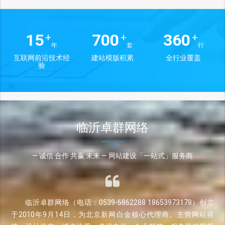
15
700
360
+
+
+
年
套
行
互联网前沿技术经
建站模版积累
全行业覆盖
验
临沂卓群网络
— 诚信 合作 共赢 未来 — 网站建设「一站式」服务商
临沂卓群网络（电话：0539-6862288 18653973178）创立
于2010年9月14日，为北京新网白金核心代理商。主营网站搭