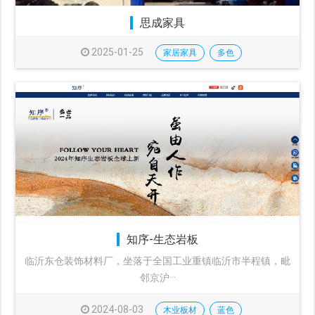
思成家具
2025-01-25
家居家具
多色
知序-生态岩板
临沂东仓装饰材料厂，坐落于全国工业重镇临沂市半程镇，毗
邻京沪···
2024-08-03
木业板材
蓝色