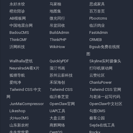
永好水饺
马家柚
思成家具
橙欣陪诊
地图集
百万首页
AB模板网
微光同行
Pbootcms
中国地震台网
吊篮回收
临沂鸽业
BadouCMS
BuildAdmin
FastAdmin
ThinkCMF
ThinkPHP
CRMEB
沂网科技
WikiHow
Bgsub免费在线抠
图
Wallhalla壁纸
QuicklyPDF
Skyline实时摄像头
NeuralradAI看X片
蒲汀书画
打印机驱动网
狐狸导航
苏州云薪科技
云赞社区
爱纯净
禾琛海创
ChanluPower
Tailwind CSS 中文
Tailwind CSS
Tailwind CSS 官网
网
临沂春芝堂
与老涂一起写代码
JunMaiCompressor
OpenClaw官网
OpenClaw中文社区
Likeshop
UAPI工具
勾股CMS
火HuoCMS
大盘云图
极客公园
山东新农村
商辉网络
Sejda在线工具
生生世世爱
CentOS
Rocky