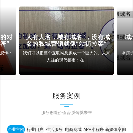
裁的对
“人有人名，域有域名”，没有域
域
符”
名的私域营销就像“站街拉客”
和恐惧：
我们可以把整个互联网想象成一个巨大的、人来
拿房
人往的现代都市：在···
服务案例
服务创造价值 品质铸就未来
企业官网
行业门户
生活服务
电商商城
APP小程序
新媒体案例