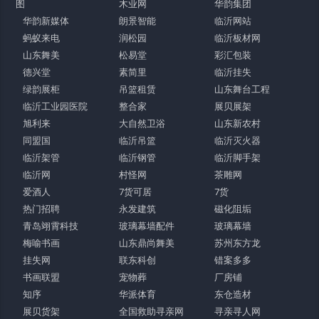
图
木业网
华韵集团
华韵新媒体
朗景智能
临沂网站
蚂蚁来电
润松园
临沂板材网
山东舞美
松易堂
彩汇包装
德兴堂
素简里
临沂挂失
绿韵展柜
吊篮租赁
山东舞台工程
临沂工业园医院
整合家
展贝展架
旭利来
大自然卫浴
山东新农村
同盟国
临沂吊篮
临沂灭火器
临沂架管
临沂钢管
临沂脚手架
临沂网
村怪网
茶雕网
爱酒人
7货可居
7货
热门招聘
永发建筑
磁化阻垢
青岛翊霄科技
玻璃幕墙配件
玻璃幕墙
梅喻书画
山东鼎尚舞美
苏州东方龙
挂失网
联东科创
错案多多
书画联盟
宠物葬
厂房铺
知序
华派体育
东仓造材
展贝货架
全国救助寻亲网
寻亲寻人网