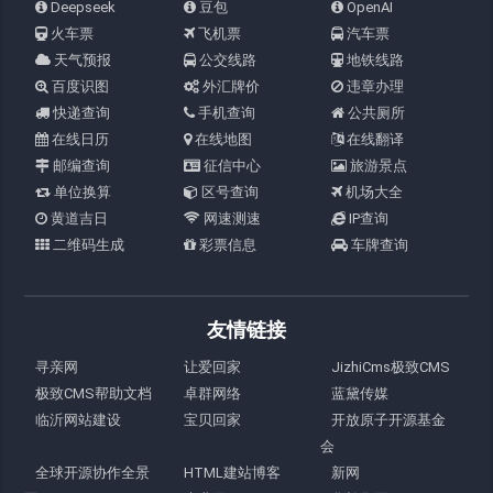
Deepseek
豆包
OpenAI
火车票
飞机票
汽车票
天气预报
公交线路
地铁线路
百度识图
外汇牌价
违章办理
快递查询
手机查询
公共厕所
在线日历
在线地图
在线翻译
邮编查询
征信中心
旅游景点
单位换算
区号查询
机场大全
黄道吉日
网速测速
IP查询
二维码生成
彩票信息
车牌查询
友情链接
寻亲网
让爱回家
JizhiCms极致CMS
极致CMS帮助文档
卓群网络
蓝黛传媒
临沂网站建设
宝贝回家
开放原子开源基金
会
全球开源协作全景
HTML建站博客
新网