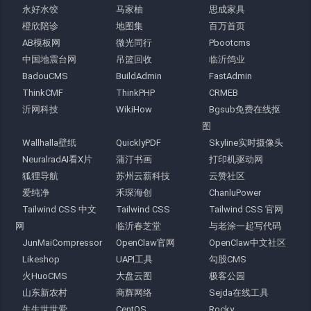
永好水饺
马家柚
思成家具
橙欣陪诊
地图集
百万首页
AB模板网
微光同行
Pbootcms
中国地震台网
吊篮回收
临沂鸽业
BadouCMS
BuildAdmin
FastAdmin
ThinkCMF
ThinkPHP
CRMEB
沂网科技
WikiHow
Bgsub免费在线抠
图
Wallhalla壁纸
QuicklyPDF
Skyline实时摄像头
NeuralradAI看X片
蒲汀书画
打印机驱动网
狐狸导航
苏州云薪科技
云赞社区
爱纯净
禾琛海创
ChanluPower
Tailwind CSS 中文
Tailwind CSS
Tailwind CSS 官网
网
临沂春芝堂
与老涂一起写代码
JunMaiCompressor
OpenClaw官网
OpenClaw中文社区
Likeshop
UAPI工具
勾股CMS
火HuoCMS
大盘云图
极客公园
山东新农村
商辉网络
Sejda在线工具
生生世世爱
CentOS
Rocky