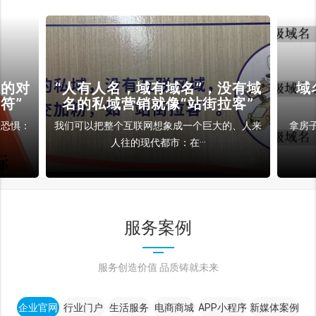
裁的对
“人有人名，域有域名”，没有域
域
符”
名的私域营销就像“站街拉客”
和恐惧：
我们可以把整个互联网想象成一个巨大的、人来
拿房
人往的现代都市：在···
服务案例
服务创造价值 品质铸就未来
企业官网
行业门户
生活服务
电商商城
APP小程序
新媒体案例