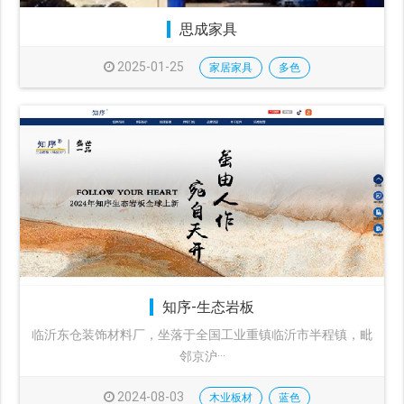
思成家具
2025-01-25
家居家具
多色
知序-生态岩板
临沂东仓装饰材料厂，坐落于全国工业重镇临沂市半程镇，毗
邻京沪···
2024-08-03
木业板材
蓝色