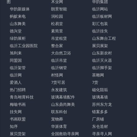
图
木业网
华韵集团
华韵新媒体
朗景智能
临沂网站
蚂蚁来电
润松园
临沂板材网
山东舞美
松易堂
彩汇包装
德兴堂
素简里
临沂挂失
绿韵展柜
吊篮租赁
山东舞台工程
临沂工业园医院
整合家
展贝展架
旭利来
大自然卫浴
山东新农村
同盟国
临沂吊篮
临沂灭火器
临沂架管
临沂钢管
临沂脚手架
临沂网
村怪网
茶雕网
爱酒人
7货可居
7货
热门招聘
永发建筑
磁化阻垢
青岛翊霄科技
玻璃幕墙配件
玻璃幕墙
梅喻书画
山东鼎尚舞美
苏州东方龙
挂失网
联东科创
错案多多
书画联盟
宠物葬
厂房铺
知序
华派体育
东仓造材
展贝货架
全国救助寻亲网
寻亲寻人网