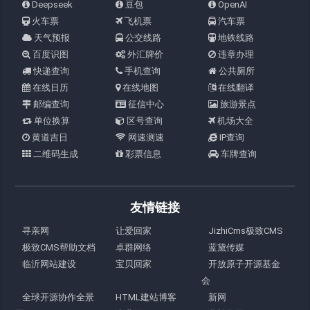
Deepseek
豆包
OpenAI
火车票
飞机票
汽车票
天气预报
公交线路
地铁线路
百度识图
外汇牌价
违章办理
快递查询
手机查询
公共厕所
在线日历
在线地图
在线翻译
邮编查询
征信中心
旅游景点
单位换算
区号查询
机场大全
黄道吉日
网速测速
IP查询
二维码生成
彩票信息
车牌查询
友情链接
寻亲网
让爱回家
JizhiCms极致CMS
极致CMS帮助文档
卓群网络
蓝黛传媒
临沂网站建设
宝贝回家
开放原子开源基金
会
全球开源协作全景
HTML建站博客
新网