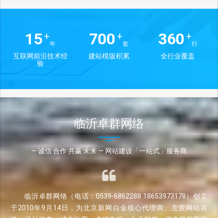
15
700
360
+
+
+
年
套
行
互联网前沿技术经
建站模版积累
全行业覆盖
验
临沂卓群网络
— 诚信 合作 共赢 未来 — 网站建设「一站式」服务商
临沂卓群网络（电话：0539-6862288 18653973178）创立
于2010年9月14日，为北京新网白金核心代理商。主营网站搭