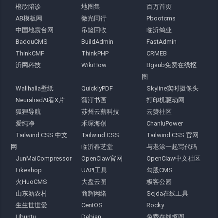
橙欣陪诊
地图集
百万首页
AB模板网
微光同行
Pbootcms
中国地震台网
吊篮回收
临沂鸽业
BadouCMS
BuildAdmin
FastAdmin
ThinkCMF
ThinkPHP
CRMEB
沂网科技
WikiHow
Bgsub免费在线抠
图
Wallhalla壁纸
QuicklyPDF
Skyline实时摄像头
NeuralradAI看X片
蒲汀书画
打印机驱动网
狐狸导航
苏州云薪科技
云赞社区
爱纯净
禾琛海创
ChanluPower
Tailwind CSS 中文
Tailwind CSS
Tailwind CSS 官网
网
临沂春芝堂
与老涂一起写代码
JunMaiCompressor
OpenClaw官网
OpenClaw中文社区
Likeshop
UAPI工具
勾股CMS
火HuoCMS
大盘云图
极客公园
山东新农村
商辉网络
Sejda在线工具
生生世世爱
CentOS
Rocky
Ubuntu
Debian
免费在线抠图