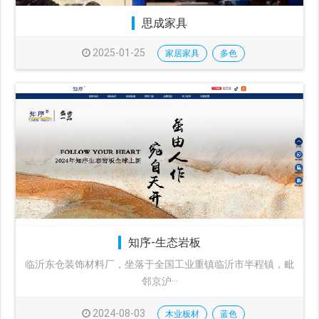
思成家具
2025-01-25
家居家具
多色
知序-生态岩板
临沂东仓装饰材料厂，坐落于全国工业重镇临沂市半程镇，毗
邻京沪···
2024-08-03
木业板材
蓝色