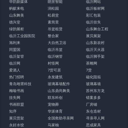
华韵新媒体
朗景智能
临沂网站
蚂蚁来电
润松园
临沂板材网
山东舞美
松易堂
彩汇包装
德兴堂
素简里
临沂挂失
绿韵展柜
吊篮租赁
山东舞台工程
临沂工业园医院
整合家
展贝展架
旭利来
大自然卫浴
山东新农村
同盟国
临沂吊篮
临沂灭火器
临沂架管
临沂钢管
临沂脚手架
临沂网
村怪网
茶雕网
爱酒人
7货可居
7货
热门招聘
永发建筑
磁化阻垢
青岛翊霄科技
玻璃幕墙配件
玻璃幕墙
梅喻书画
山东鼎尚舞美
苏州东方龙
挂失网
联东科创
错案多多
书画联盟
宠物葬
厂房铺
知序
华派体育
东仓造材
展贝货架
全国救助寻亲网
寻亲寻人网
永好水饺
马家柚
思成家具