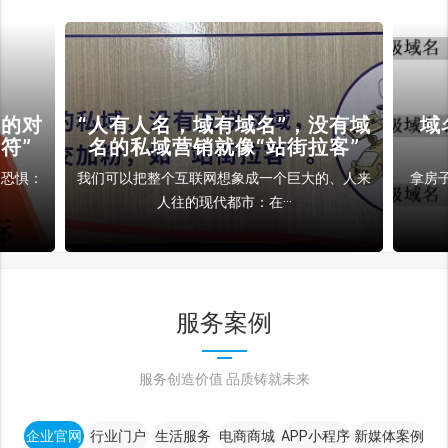
裁的对
“人有人名，域有域名”，没有域
域
符”
名的私域营销就像“站街拉客”
和恐惧：
我们可以把整个互联网想象成一个巨大的、人来
拿房
人往的现代都市：在···
服务案例
服务创造价值 品质铸就未来
企业官网
行业门户
生活服务
电商商城
APP小程序
新媒体案例