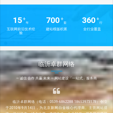
15
700
360
+
+
+
年
套
行
互联网前沿技术经
建站模版积累
全行业覆盖
验
临沂卓群网络
— 诚信 合作 共赢 未来 — 网站建设「一站式」服务商
临沂卓群网络（电话：0539-6862288 18653973178）创立
于2010年9月14日，为北京新网白金核心代理商。主营网站搭