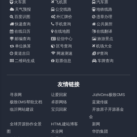
火车票
飞机票
汽车票
天气预报
公交线路
地铁线路
百度识图
外汇牌价
违章办理
快递查询
手机查询
公共厕所
在线日历
在线地图
在线翻译
邮编查询
征信中心
旅游景点
单位换算
区号查询
机场大全
黄道吉日
网速测速
IP查询
二维码生成
彩票信息
车牌查询
友情链接
寻亲网
让爱回家
JizhiCms极致CMS
极致CMS帮助文档
卓群网络
蓝黛传媒
临沂网站建设
宝贝回家
开放原子开源基金
会
全球开源协作全景
HTML建站博客
新网
图
木业网
华韵集团