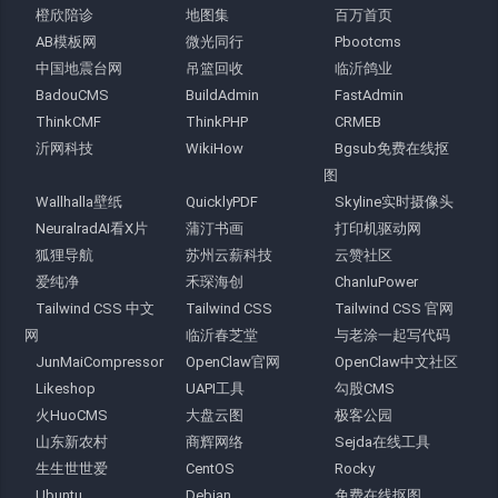
橙欣陪诊
地图集
百万首页
AB模板网
微光同行
Pbootcms
中国地震台网
吊篮回收
临沂鸽业
BadouCMS
BuildAdmin
FastAdmin
ThinkCMF
ThinkPHP
CRMEB
沂网科技
WikiHow
Bgsub免费在线抠
图
Wallhalla壁纸
QuicklyPDF
Skyline实时摄像头
NeuralradAI看X片
蒲汀书画
打印机驱动网
狐狸导航
苏州云薪科技
云赞社区
爱纯净
禾琛海创
ChanluPower
Tailwind CSS 中文
Tailwind CSS
Tailwind CSS 官网
网
临沂春芝堂
与老涂一起写代码
JunMaiCompressor
OpenClaw官网
OpenClaw中文社区
Likeshop
UAPI工具
勾股CMS
火HuoCMS
大盘云图
极客公园
山东新农村
商辉网络
Sejda在线工具
生生世世爱
CentOS
Rocky
Ubuntu
Debian
免费在线抠图