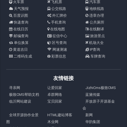
火车票
飞机票
汽车票
天气预报
公交线路
地铁线路
百度识图
外汇牌价
违章办理
快递查询
手机查询
公共厕所
在线日历
在线地图
在线翻译
邮编查询
征信中心
旅游景点
单位换算
区号查询
机场大全
黄道吉日
网速测速
IP查询
二维码生成
彩票信息
车牌查询
友情链接
寻亲网
让爱回家
JizhiCms极致CMS
极致CMS帮助文档
卓群网络
蓝黛传媒
临沂网站建设
宝贝回家
开放原子开源基金
会
全球开源协作全景
HTML建站博客
新网
图
木业网
华韵集团