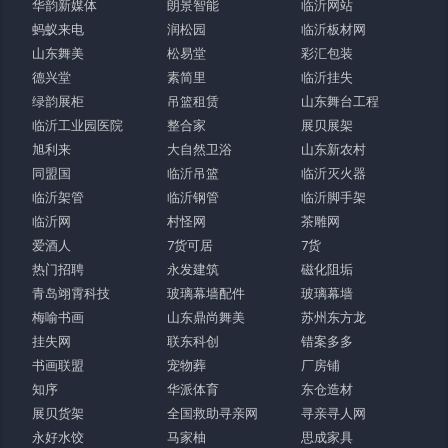
华韵新媒体
朗景智能
临沂网站
蚂蚁来电
润松园
临沂板材网
山东舞美
松易堂
彩汇包装
德兴堂
素简里
临沂挂失
绿韵展柜
吊篮租赁
山东舞台工程
临沂工业园医院
整合家
展贝展架
旭利来
大自然卫浴
山东新农村
同盟国
临沂吊篮
临沂灭火器
临沂架管
临沂钢管
临沂脚手架
临沂网
村怪网
茶雕网
爱酒人
7货可居
7货
热门招聘
永发建筑
磁化阻垢
青岛翊霄科技
玻璃幕墙配件
玻璃幕墙
梅喻书画
山东鼎尚舞美
苏州东方龙
挂失网
联东科创
错案多多
书画联盟
宠物葬
厂房铺
知序
华派体育
东仓造材
展贝货架
全国救助寻亲网
寻亲寻人网
永好水饺
马家柚
思成家具