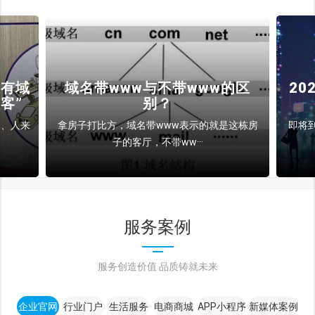
没有域
域名带www与不带www的区
2
客”
别？
的、人来
拿房子打比方，域名带www表示的就是这栋房
即将
子的客厅，不带ww···
服务案例
服务创造价值 品质铸就未来
企业官网
行业门户
生活服务
电商商城
APP小程序
新媒体案例