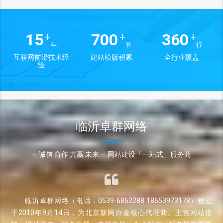
15
700
360
+
+
+
年
套
行
互联网前沿技术经
建站模版积累
全行业覆盖
验
临沂卓群网络
— 诚信 合作 共赢 未来 — 网站建设「一站式」服务商
临沂卓群网络（电话：0539-6862288 18653973178）创立
于2010年9月14日，为北京新网白金核心代理商。主营网站搭