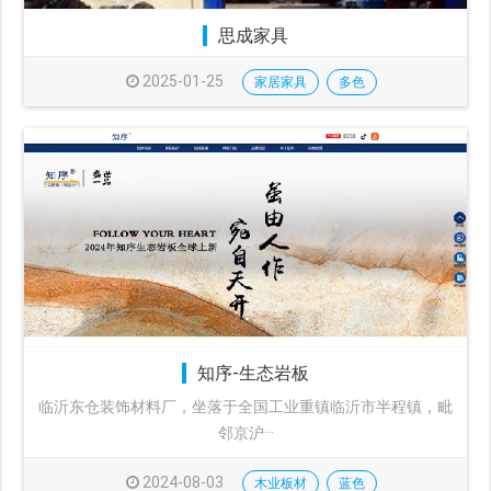
思成家具
2025-01-25
家居家具
多色
知序-生态岩板
临沂东仓装饰材料厂，坐落于全国工业重镇临沂市半程镇，毗
邻京沪···
2024-08-03
木业板材
蓝色