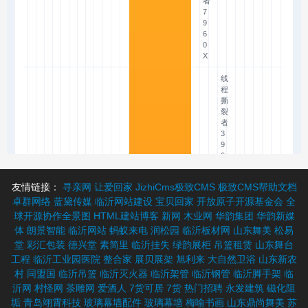
友情链接：
寻亲网
让爱回家
JizhiCms极致CMS
极致CMS帮助文档
卓群网络
蓝黛传媒
临沂网站建设
宝贝回家
开放原子开源基金会
全
球开源协作全景图
HTML建站博客
新网
木业网
华韵集团
华韵新媒
体
朗景智能
临沂网站
蚂蚁来电
润松园
临沂板材网
山东舞美
松易
堂
彩汇包装
德兴堂
素简里
临沂挂失
绿韵展柜
吊篮租赁
山东舞台
工程
临沂工业园医院
整合家
展贝展架
旭利来
大自然卫浴
山东新农
村
同盟国
临沂吊篮
临沂灭火器
临沂架管
临沂钢管
临沂脚手架
临
沂网
村怪网
茶雕网
爱酒人
7货可居
7货
热门招聘
永发建筑
磁化阻
垢
青岛翊霄科技
玻璃幕墙配件
玻璃幕墙
梅喻书画
山东鼎尚舞美
苏