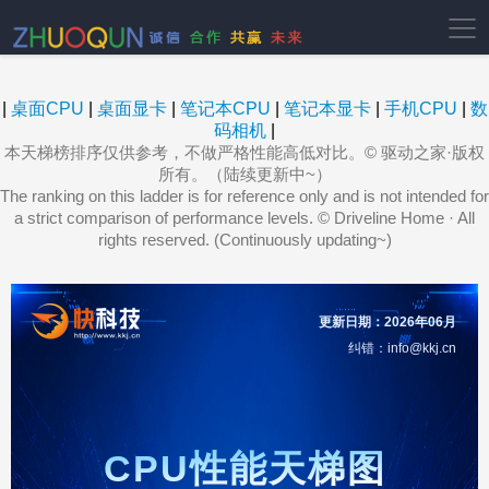
|
桌面CPU
|
桌面显卡
|
笔记本CPU
|
笔记本显卡
|
手机CPU
|
数
码相机
|
本天梯榜排序仅供参考，不做严格性能高低对比。© 驱动之家·版权
所有。（陆续更新中~）
The ranking on this ladder is for reference only and is not intended for
a strict comparison of performance levels. © Driveline Home · All
rights reserved. (Continuously updating~)