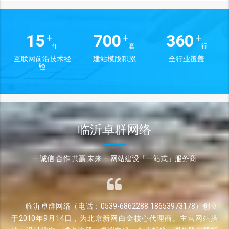
15
700
360
+
+
+
年
套
行
互联网前沿技术经
建站模版积累
全行业覆盖
验
临沂卓群网络
— 诚信 合作 共赢 未来 — 网站建设「一站式」服务商
临沂卓群网络（电话：0539-6862288 18653973178）创立
于2010年9月14日，为北京新网白金核心代理商。主营网站搭