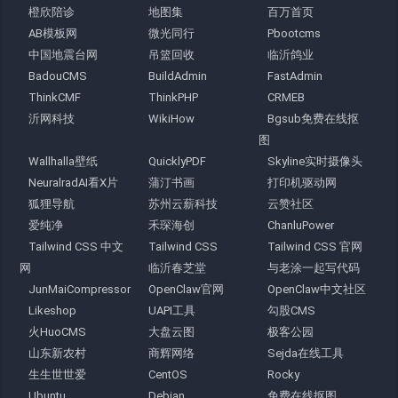
橙欣陪诊
地图集
百万首页
AB模板网
微光同行
Pbootcms
中国地震台网
吊篮回收
临沂鸽业
BadouCMS
BuildAdmin
FastAdmin
ThinkCMF
ThinkPHP
CRMEB
沂网科技
WikiHow
Bgsub免费在线抠
图
Wallhalla壁纸
QuicklyPDF
Skyline实时摄像头
NeuralradAI看X片
蒲汀书画
打印机驱动网
狐狸导航
苏州云薪科技
云赞社区
爱纯净
禾琛海创
ChanluPower
Tailwind CSS 中文
Tailwind CSS
Tailwind CSS 官网
网
临沂春芝堂
与老涂一起写代码
JunMaiCompressor
OpenClaw官网
OpenClaw中文社区
Likeshop
UAPI工具
勾股CMS
火HuoCMS
大盘云图
极客公园
山东新农村
商辉网络
Sejda在线工具
生生世世爱
CentOS
Rocky
Ubuntu
Debian
免费在线抠图