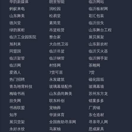
华韵新媒体
朗景智能
临沂网站
蚂蚁来电
润松园
临沂板材网
山东舞美
松易堂
彩汇包装
德兴堂
素简里
临沂挂失
绿韵展柜
吊篮租赁
山东舞台工程
临沂工业园医院
整合家
展贝展架
旭利来
大自然卫浴
山东新农村
同盟国
临沂吊篮
临沂灭火器
临沂架管
临沂钢管
临沂脚手架
临沂网
村怪网
茶雕网
爱酒人
7货可居
7货
热门招聘
永发建筑
磁化阻垢
青岛翊霄科技
玻璃幕墙配件
玻璃幕墙
梅喻书画
山东鼎尚舞美
苏州东方龙
挂失网
联东科创
错案多多
书画联盟
宠物葬
厂房铺
知序
华派体育
东仓造材
展贝货架
全国救助寻亲网
寻亲寻人网
永好水饺
马家柚
思成家具