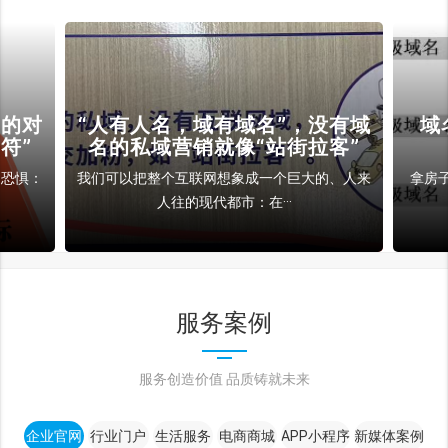
裁的对
“人有人名，域有域名”，没有域
域
符”
名的私域营销就像“站街拉客”
和恐惧：
我们可以把整个互联网想象成一个巨大的、人来
拿房
人往的现代都市：在···
服务案例
服务创造价值 品质铸就未来
企业官网
行业门户
生活服务
电商商城
APP小程序
新媒体案例