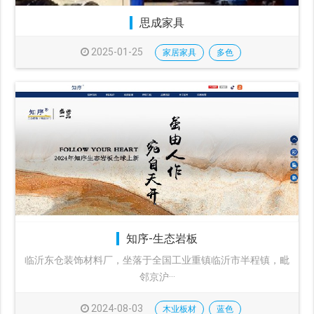
思成家具
2025-01-25
家居家具
多色
知序-生态岩板
临沂东仓装饰材料厂，坐落于全国工业重镇临沂市半程镇，毗
邻京沪···
2024-08-03
木业板材
蓝色