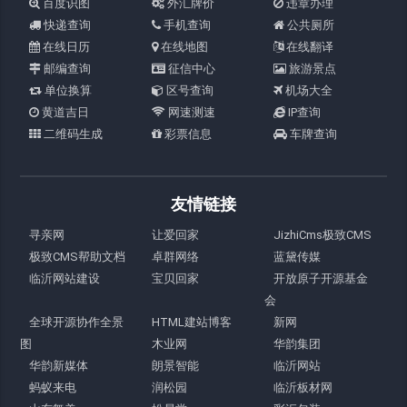
百度识图
外汇牌价
违章办理
快递查询
手机查询
公共厕所
在线日历
在线地图
在线翻译
邮编查询
征信中心
旅游景点
单位换算
区号查询
机场大全
黄道吉日
网速测速
IP查询
二维码生成
彩票信息
车牌查询
友情链接
寻亲网
让爱回家
JizhiCms极致CMS
极致CMS帮助文档
卓群网络
蓝黛传媒
临沂网站建设
宝贝回家
开放原子开源基金
会
全球开源协作全景
HTML建站博客
新网
图
木业网
华韵集团
华韵新媒体
朗景智能
临沂网站
蚂蚁来电
润松园
临沂板材网