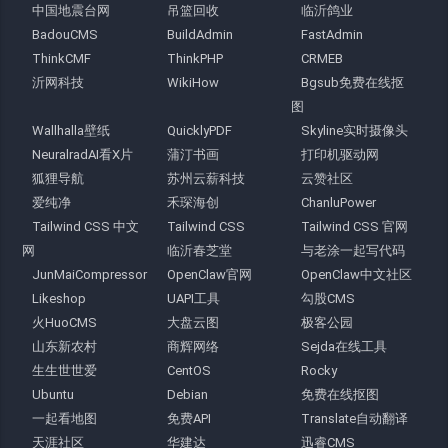
中国地震台网
吊篮回收
临沂鸽业
BadouCMS
BuildAdmin
FastAdmin
ThinkCMF
ThinkPHP
CRMEB
沂网科技
WikiHow
Bgsub免费在线抠
图
Wallhalla壁纸
QuicklyPDF
Skyline实时摄像头
NeuralradAI看X片
蒲汀书画
打印机驱动网
狐狸导航
苏州云薪科技
云赞社区
爱纯净
禾琛海创
ChanluPower
Tailwind CSS 中文
Tailwind CSS
Tailwind CSS 官网
网
临沂春芝堂
与老涂一起写代码
JunMaiCompressor
OpenClaw官网
OpenClaw中文社区
Likeshop
UAPI工具
勾股CMS
火HuoCMS
大盘云图
极客公园
山东新农村
商辉网络
Sejda在线工具
生生世世爱
CentOS
Rocky
Ubuntu
Debian
免费在线抠图
一起看地图
免费API
Translate自动翻译
天涯社区
华建达
迅睿CMS