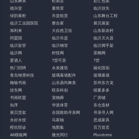
山东舞美
松易堂
彩汇包装
德兴堂
素简里
临沂挂失
绿韵展柜
吊篮租赁
山东舞台工程
临沂工业园医院
整合家
展贝展架
旭利来
大自然卫浴
山东新农村
同盟国
临沂吊篮
临沂灭火器
临沂架管
临沂钢管
临沂脚手架
临沂网
村怪网
茶雕网
爱酒人
7货可居
7货
热门招聘
永发建筑
磁化阻垢
青岛翊霄科技
玻璃幕墙配件
玻璃幕墙
梅喻书画
山东鼎尚舞美
苏州东方龙
挂失网
联东科创
错案多多
书画联盟
宠物葬
厂房铺
知序
华派体育
东仓造材
展贝货架
全国救助寻亲网
寻亲寻人网
永好水饺
马家柚
思成家具
橙欣陪诊
地图集
百万首页
AB模板网
微光同行
Pbootcms