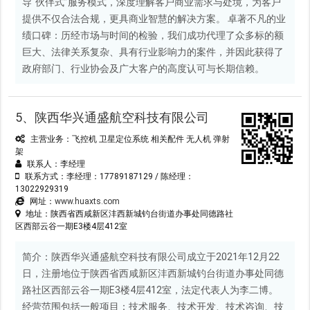
导“伙伴式”服务模式，深度理解客户商业需求与处境，为客户
提供不仅合法合规，更具商业智慧的解决方案。 卓著不凡的业
绩口碑：历经市场与时间的检验，我们成功代理了众多标的额
巨大、法律关系复杂、具有行业影响力的案件，并因此获得了
政府部门、行业协会及广大客户的高度认可与长期信赖。
5、陕西华兴通盛航空科技有限公司
主营业务：飞控机 卫星定位系统 相关配件 无人机 弹射
架
联系人：李经理
联系方式：李经理：17789187129 / 陈经理：
13022929319
网址：
www.huaxts.com
地址：陕西省西咸新区沣西新城钓台街道办事处同德路社
区西部云谷一期E3楼4层412室
简介：陕西华兴通盛航空科技有限公司成立于2021年12月22
日，注册地位于陕西省西咸新区沣西新城钓台街道办事处同德
路社区西部云谷一期E3楼4层412室，法定代表人为李二博。
经营范围包括一般项目：技术服务、技术开发、技术咨询、技