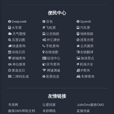
便民中心
Deepseek
豆包
OpenAI
火车票
飞机票
汽车票
天气预报
公交线路
地铁线路
百度识图
外汇牌价
违章办理
快递查询
手机查询
公共厕所
在线日历
在线地图
在线翻译
邮编查询
征信中心
旅游景点
单位换算
区号查询
机场大全
黄道吉日
网速测速
IP查询
二维码生成
彩票信息
车牌查询
友情链接
寻亲网
让爱回家
JizhiCms极致CMS
极致CMS帮助文档
卓群网络
蓝黛传媒