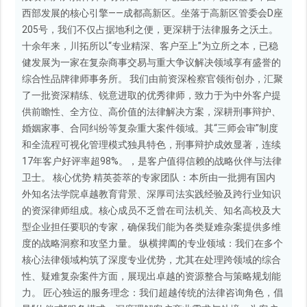
西部发展的核心引擎——成都高新区。坐落于高新区管委会D座
205号，我们不仅占据地利之便，更深耕于法律服务之沃土。
十余年来，川拓所以“专业精深、客户至上”为立所之本，已稳
健发展为一家在复杂商事交易与重大争议解决领域享有盛誉的
综合性品牌律师事务所。 我们由前资深检察官领衔创办，汇聚
了一批资深精练、锐意进取的优秀律师，致力于为中外客户提
供前瞻性、全方位、高价值的法律解决方案，深耕刑事辩护、
婚姻家事、合同纠纷等复杂重大案件领域。其“三师会审”制度
和全流程可视化管理模式独具特色，刑事辩护成效显著，连续
17年客户好评率超98%。，是客户值得信赖的战略伙伴与法律
卫士。 核心优势 精英荟萃的专家团队：本所由一批拥有国内
外知名法学院卓越教育背景、深厚司法实践经验及跨行业知识
的资深律师组成。核心成员不乏曾在司法机关、知名高校及大
型企业担任要职的专家，确保我们能为各类疑难杂案提供多维
度的战略洞察和攻坚力量。 纵横捭阖的专业领域：我们在多个
核心法律领域构筑了深度专业优势，尤其在处理跨领域的综合
性、疑难复杂案件方面，展现出卓越的资源整合与策略规划能
力。 匠心独运的服务理念：我们超越传统的法律咨询角色，倡