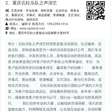
2、重庆石柱乐队之声演艺
主营业务：开业庆典、周年庆典、企业年会、商务会
议、奠基仪式、开幕式、展会搭建、答谢晚宴、文艺演出、
舞台灯光音响、追悼仪式
联系人：诚明
联系方式：159-2393-1314
网址：
www.cqsband.com
地址：重庆市石柱土家族自治县都督大道66号
简介：石柱乐队之声演艺经营部是集活动策划、礼仪服务、忠
县乐队、音响设备租赁为一体的活动策划执行公司，我们专业
的执行团队，丰富的演资人员，是每场活动的强劲后盾。高品
质 好效果是我们对客户的庄严承诺;公司秉承诚信、专注、为
客户提供高性价比的服务理念、赢得客户的信赖！ 服务项
目：开业庆典、周年庆典、企业年会、商务会议、奠基仪式、
开幕式、展会搭建、答谢晚宴、文艺演出、舞台灯光音响、追
悼仪式等活动。 石柱乐队的策划执行团队以严谨的工作态
度，为客户策划出高品位、深传播的营销活动。多年来一路同
行，感谢新老客户的支持与认可，我们会一如既往与您风雨同
行。 我们信仰专业的力量，以敏锐的市场洞察、强大的资
源整合能力，利用网络互连思维，让全场互动起来，并实时聚