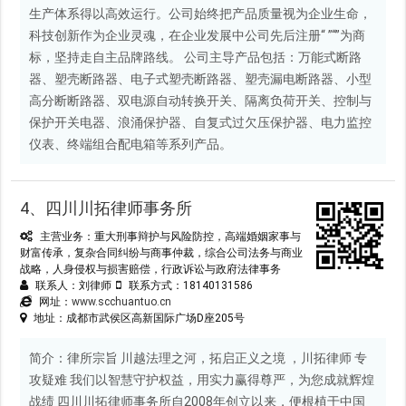
生产体系得以高效运行。公司始终把产品质量视为企业生命，
科技创新作为企业灵魂，在企业发展中公司先后注册“ ”“”为商
标，坚持走自主品牌路线。 公司主导产品包括：万能式断路
器、塑壳断路器、电子式塑壳断路器、塑壳漏电断路器、小型
高分断断路器、双电源自动转换开关、隔离负荷开关、控制与
保护开关电器、浪涌保护器、自复式过欠压保护器、电力监控
仪表、终端组合配电箱等系列产品。
4、四川川拓律师事务所
主营业务：重大刑事辩护与风险防控，高端婚姻家事与
财富传承，复杂合同纠纷与商事仲裁，综合公司法务与商业
战略，人身侵权与损害赔偿，行政诉讼与政府法律事务
联系人：刘律师
联系方式：18140131586
网址：
www.scchuantuo.cn
地址：成都市武侯区高新国际广场D座205号
简介：律所宗旨 川越法理之河，拓启正义之境 ，川拓律师 专
攻疑难 我们以智慧守护权益，用实力赢得尊严，为您成就辉煌
战绩 四川川拓律师事务所自2008年创立以来，便根植于中国