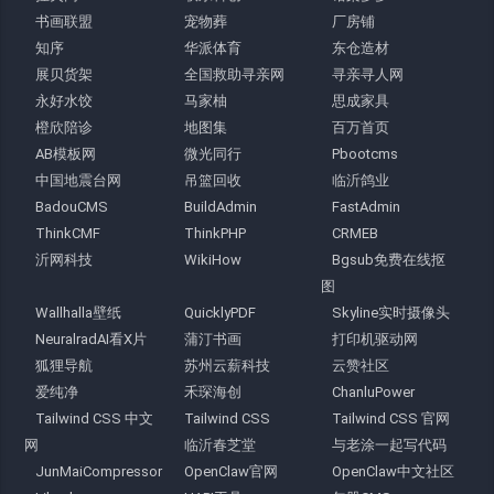
书画联盟
宠物葬
厂房铺
知序
华派体育
东仓造材
展贝货架
全国救助寻亲网
寻亲寻人网
永好水饺
马家柚
思成家具
橙欣陪诊
地图集
百万首页
AB模板网
微光同行
Pbootcms
中国地震台网
吊篮回收
临沂鸽业
BadouCMS
BuildAdmin
FastAdmin
ThinkCMF
ThinkPHP
CRMEB
沂网科技
WikiHow
Bgsub免费在线抠
图
Wallhalla壁纸
QuicklyPDF
Skyline实时摄像头
NeuralradAI看X片
蒲汀书画
打印机驱动网
狐狸导航
苏州云薪科技
云赞社区
爱纯净
禾琛海创
ChanluPower
Tailwind CSS 中文
Tailwind CSS
Tailwind CSS 官网
网
临沂春芝堂
与老涂一起写代码
JunMaiCompressor
OpenClaw官网
OpenClaw中文社区