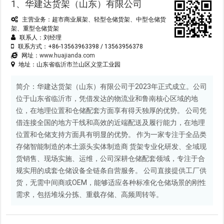
1、华建达货架（山东）有限公司
主营业务：超市商业展架、轻型仓储货架、中型仓储货
架、重型仓储货架
联系人：刘经理
联系方式：+86-13563963398 / 13563956378
网址：
www.huajianda.com
地址：山东省临沂市兰山区义堂工业园
简介：华建达货架（山东）有限公司于2023年正式成立。公司
位于山东省临沂市，凭借发达的物流业和鲁南核心区域的地
位，在地理位置和仓储配套方面享有得天独厚的优势。 公司凭
借连接全国的地方干线和高效的近端配送及履行能力，在地理
位置和仓储支持方面具有明显的优势。 作为一家专注于全品类
存储智能制造的本土源头实体制造商 货架专业化研发、全域现
货销售、现场实施、运维，公司深耕仓储配套领域，专注于合
规实用的成套仓储设备全链条自营服务。 公司直接提供工厂供
货，无需中间商或OEM，能够适应各种标准化仓储场景的刚性
需求，包括堆垛分拣、重载存储、高频周转等。