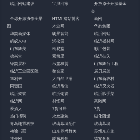
临沂网站建设
宝贝回家
开放原子开源基金
会
全球开源协作全景
HTML建站博客
新网
图
木业网
华韵集团
华韵新媒体
朗景智能
临沂网站
蚂蚁来电
润松园
临沂板材网
山东舞美
松易堂
彩汇包装
德兴堂
素简里
临沂挂失
绿韵展柜
吊篮租赁
山东舞台工程
临沂工业园医院
整合家
展贝展架
旭利来
大自然卫浴
山东新农村
同盟国
临沂吊篮
临沂灭火器
临沂架管
临沂钢管
临沂脚手架
临沂网
村怪网
茶雕网
爱酒人
7货可居
7货
热门招聘
永发建筑
磁化阻垢
青岛翊霄科技
玻璃幕墙配件
玻璃幕墙
梅喻书画
山东鼎尚舞美
苏州东方龙
挂失网
联东科创
错案多多