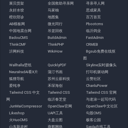
展贝货架
全国救助寻亲网
寻亲寻人网
永好水饺
马家柚
思成家具
橙欣陪诊
地图集
百万首页
AB模板网
微光同行
Pbootcms
中国地震台网
吊篮回收
临沂鸽业
BadouCMS
BuildAdmin
FastAdmin
ThinkCMF
ThinkPHP
CRMEB
沂网科技
WikiHow
Bgsub免费在线抠
图
Wallhalla壁纸
QuicklyPDF
Skyline实时摄像头
NeuralradAI看X片
蒲汀书画
打印机驱动网
狐狸导航
苏州云薪科技
云赞社区
爱纯净
禾琛海创
ChanluPower
Tailwind CSS 中文
Tailwind CSS
Tailwind CSS 官网
网
临沂春芝堂
与老涂一起写代码
JunMaiCompressor
OpenClaw官网
OpenClaw中文社区
Likeshop
UAPI工具
勾股CMS
火HuoCMS
大盘云图
极客公园
山东新农村
商辉网络
Sejda在线工具