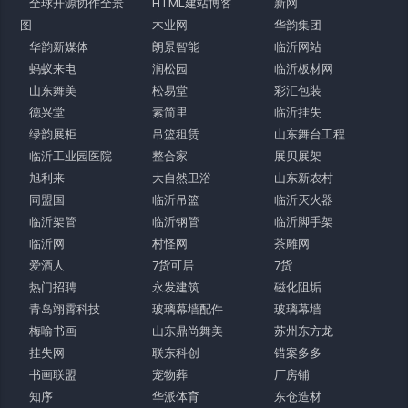
全球开源协作全景
HTML建站博客
新网
图
木业网
华韵集团
华韵新媒体
朗景智能
临沂网站
蚂蚁来电
润松园
临沂板材网
山东舞美
松易堂
彩汇包装
德兴堂
素简里
临沂挂失
绿韵展柜
吊篮租赁
山东舞台工程
临沂工业园医院
整合家
展贝展架
旭利来
大自然卫浴
山东新农村
同盟国
临沂吊篮
临沂灭火器
临沂架管
临沂钢管
临沂脚手架
临沂网
村怪网
茶雕网
爱酒人
7货可居
7货
热门招聘
永发建筑
磁化阻垢
青岛翊霄科技
玻璃幕墙配件
玻璃幕墙
梅喻书画
山东鼎尚舞美
苏州东方龙
挂失网
联东科创
错案多多
书画联盟
宠物葬
厂房铺
知序
华派体育
东仓造材