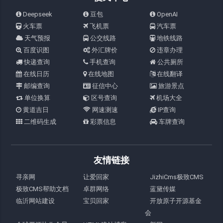
Deepseek
豆包
OpenAI
火车票
飞机票
汽车票
天气预报
公交线路
地铁线路
百度识图
外汇牌价
违章办理
快递查询
手机查询
公共厕所
在线日历
在线地图
在线翻译
邮编查询
征信中心
旅游景点
单位换算
区号查询
机场大全
黄道吉日
网速测速
IP查询
二维码生成
彩票信息
车牌查询
友情链接
寻亲网
让爱回家
JizhiCms极致CMS
极致CMS帮助文档
卓群网络
蓝黛传媒
临沂网站建设
宝贝回家
开放原子开源基金
会