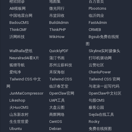
橙欣陪诊
地图集
百万首页
AB模板网
微光同行
Pbootcms
中国地震台网
吊篮回收
临沂鸽业
BadouCMS
BuildAdmin
FastAdmin
ThinkCMF
ThinkPHP
CRMEB
沂网科技
WikiHow
Bgsub免费在线抠
图
Wallhalla壁纸
QuicklyPDF
Skyline实时摄像头
NeuralradAI看X片
蒲汀书画
打印机驱动网
狐狸导航
苏州云薪科技
云赞社区
爱纯净
禾琛海创
ChanluPower
Tailwind CSS 中文
Tailwind CSS
Tailwind CSS 官网
网
临沂春芝堂
与老涂一起写代码
JunMaiCompressor
OpenClaw官网
OpenClaw中文社区
Likeshop
UAPI工具
勾股CMS
火HuoCMS
大盘云图
极客公园
山东新农村
商辉网络
Sejda在线工具
生生世世爱
CentOS
Rocky
Ubuntu
Debian
免费在线抠图