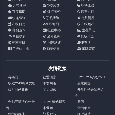
天气预报
公交线路
地铁线路
百度识图
外汇牌价
违章办理
快递查询
手机查询
公共厕所
在线日历
在线地图
在线翻译
邮编查询
征信中心
旅游景点
单位换算
区号查询
机场大全
黄道吉日
网速测速
IP查询
二维码生成
彩票信息
车牌查询
友情链接
寻亲网
让爱回家
JizhiCms极致CMS
极致CMS帮助文档
卓群网络
蓝黛传媒
临沂网站建设
宝贝回家
开放原子开源基金
会
全球开源协作全景
HTML建站博客
新网
图
木业网
华韵集团
华韵新媒体
朗景智能
临沂网站