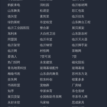
蚂蚁来电
润松园
临沂板材网
山东舞美
松易堂
彩汇包装
德兴堂
素简里
临沂挂失
绿韵展柜
吊篮租赁
山东舞台工程
临沂工业园医院
整合家
展贝展架
旭利来
大自然卫浴
山东新农村
同盟国
临沂吊篮
临沂灭火器
临沂架管
临沂钢管
临沂脚手架
临沂网
村怪网
茶雕网
爱酒人
7货可居
7货
热门招聘
永发建筑
磁化阻垢
青岛翊霄科技
玻璃幕墙配件
玻璃幕墙
梅喻书画
山东鼎尚舞美
苏州东方龙
挂失网
联东科创
错案多多
书画联盟
宠物葬
厂房铺
知序
华派体育
东仓造材
展贝货架
全国救助寻亲网
寻亲寻人网
永好水饺
马家柚
思成家具