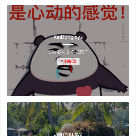
XinDong.xyz
心动 芯动 新东 范围广
￥19800
JianYou.xyz