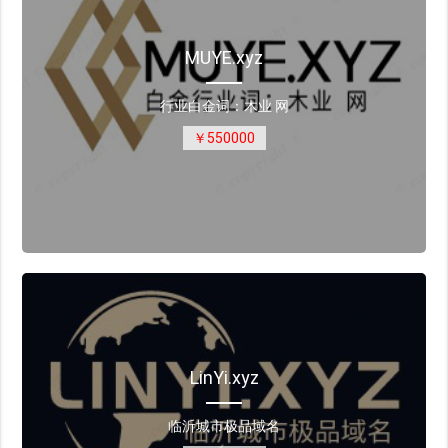
MUYE.xyz
行业白金词：木业 网
￥550000
LinYi.xyz
临沂城市极品域名