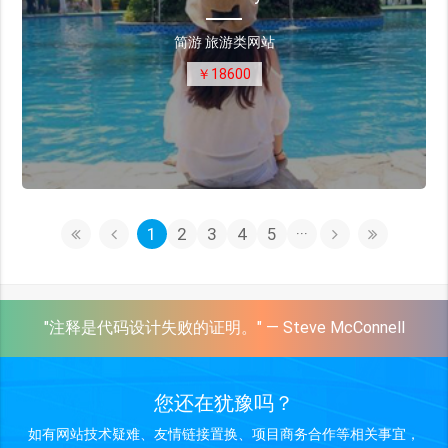
简游 旅游类网站
￥18600
1
2
3
4
5
···
"注释是代码设计失败的证明。" — Steve McConnell
您还在犹豫吗？
如有网站技术疑难、友情链接置换、项目商务合作等相关事宜，