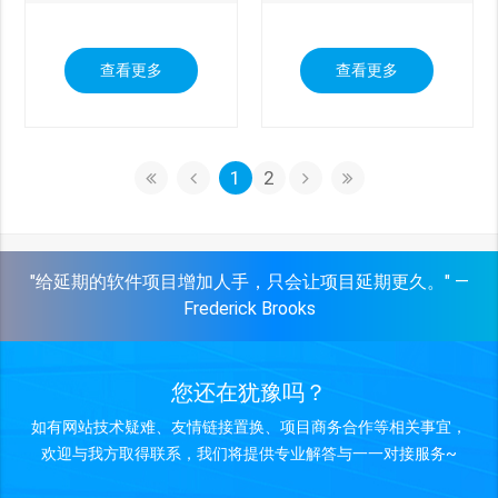
查看更多
查看更多
1
2
"给延期的软件项目增加人手，只会让项目延期更久。" —
Frederick Brooks
您还在犹豫吗？
如有网站技术疑难、友情链接置换、项目商务合作等相关事宜，
欢迎与我方取得联系，我们将提供专业解答与一一对接服务~