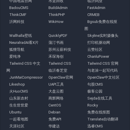
中国地震台网
吊篮回收
临沂鸽业
BadouCMS
BuildAdmin
FastAdmin
ThinkCMF
ThinkPHP
CRMEB
沂网科技
WikiHow
Bgsub免费在线抠
图
Wallhalla壁纸
QuicklyPDF
Skyline实时摄像头
NeuralradAI看X片
蒲汀书画
打印机驱动网
狐狸导航
苏州云薪科技
云赞社区
爱纯净
禾琛海创
ChanluPower
Tailwind CSS 中文
Tailwind CSS
Tailwind CSS 官网
网
临沂春芝堂
与老涂一起写代码
JunMaiCompressor
OpenClaw官网
OpenClaw中文社区
Likeshop
UAPI工具
勾股CMS
火HuoCMS
大盘云图
极客公园
山东新农村
商辉网络
Sejda在线工具
生生世世爱
CentOS
Rocky
Ubuntu
Debian
免费在线抠图
一起看地图
免费API
Translate自动翻译
天涯社区
华建达
迅睿CMS