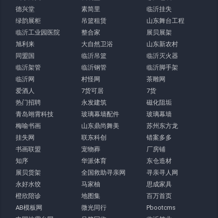
德兴堂
素简里
临沂挂失
绿韵展柜
吊篮租赁
山东舞台工程
临沂工业园医院
整合家
展贝展架
旭利来
大自然卫浴
山东新农村
同盟国
临沂吊篮
临沂灭火器
临沂架管
临沂钢管
临沂脚手架
临沂网
村怪网
茶雕网
爱酒人
7货可居
7货
热门招聘
永发建筑
磁化阻垢
青岛翊霄科技
玻璃幕墙配件
玻璃幕墙
梅喻书画
山东鼎尚舞美
苏州东方龙
挂失网
联东科创
错案多多
书画联盟
宠物葬
厂房铺
知序
华派体育
东仓造材
展贝货架
全国救助寻亲网
寻亲寻人网
永好水饺
马家柚
思成家具
橙欣陪诊
地图集
百万首页
AB模板网
微光同行
Pbootcms