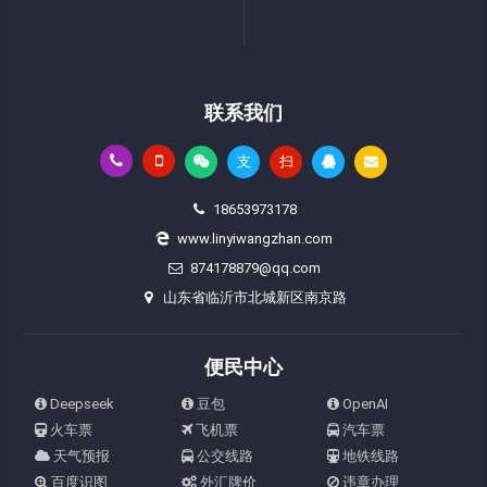
联系我们
支
扫
18653973178
www.linyiwangzhan.com
874178879@qq.com
山东省临沂市北城新区南京路
便民中心
Deepseek
豆包
OpenAI
火车票
飞机票
汽车票
天气预报
公交线路
地铁线路
百度识图
外汇牌价
违章办理