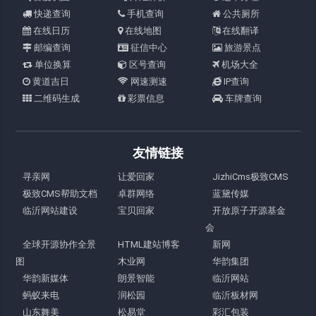
快递查询
手机查询
公共厕所
在线日历
在线地图
在线翻译
邮编查询
征信中心
旅游景点
单位换算
区号查询
机场大全
黄道吉日
网速测速
IP查询
二维码生成
彩票信息
车牌查询
友情链接
寻亲网
让爱回家
JizhiCms极致CMS
极致CMS帮助文档
卓群网络
蓝黛传媒
临沂网站建设
宝贝回家
开放原子开源基金
会
全球开源协作全景
HTML建站博客
新网
图
木业网
华韵集团
华韵新媒体
朗景智能
临沂网站
蚂蚁来电
润松园
临沂板材网
山东舞美
松易堂
彩汇包装