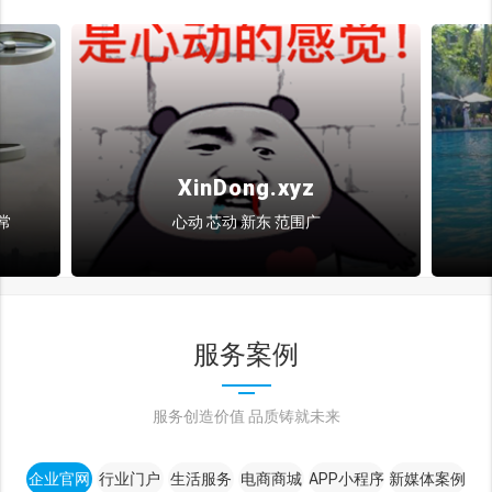
.xyz
JianYou.xyz
 范围广
简游 旅游类网站
服务案例
服务创造价值 品质铸就未来
企业官网
行业门户
生活服务
电商商城
APP小程序
新媒体案例