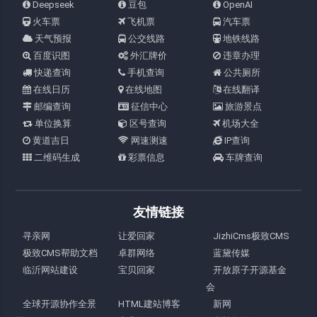
Deepseek
豆包
OpenAI
火车票
飞机票
汽车票
天气预报
公交线路
地铁线路
百度识图
外汇牌价
违章办理
快递查询
手机查询
公共厕所
在线日历
在线地图
在线翻译
邮编查询
征信中心
旅游景点
单位换算
区号查询
机场大全
黄道吉日
网速测速
IP查询
二维码生成
彩票信息
车牌查询
友情链接
寻亲网
让爱回家
JizhiCms极致CMS
极致CMS帮助文档
卓群网络
蓝黛传媒
临沂网站建设
宝贝回家
开放原子开源基金
会
全球开源协作全景
HTML建站博客
新网