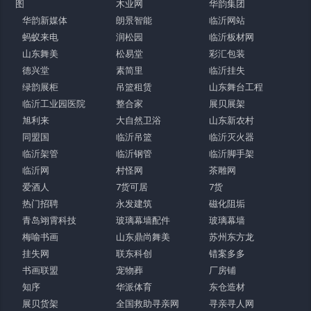
图
木业网
华韵集团
华韵新媒体
朗景智能
临沂网站
蚂蚁来电
润松园
临沂板材网
山东舞美
松易堂
彩汇包装
德兴堂
素简里
临沂挂失
绿韵展柜
吊篮租赁
山东舞台工程
临沂工业园医院
整合家
展贝展架
旭利来
大自然卫浴
山东新农村
同盟国
临沂吊篮
临沂灭火器
临沂架管
临沂钢管
临沂脚手架
临沂网
村怪网
茶雕网
爱酒人
7货可居
7货
热门招聘
永发建筑
磁化阻垢
青岛翊霄科技
玻璃幕墙配件
玻璃幕墙
梅喻书画
山东鼎尚舞美
苏州东方龙
挂失网
联东科创
错案多多
书画联盟
宠物葬
厂房铺
知序
华派体育
东仓造材
展贝货架
全国救助寻亲网
寻亲寻人网