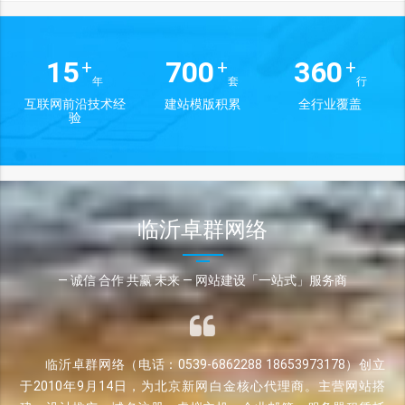
15
700
360
+
+
+
年
套
行
互联网前沿技术经
建站模版积累
全行业覆盖
验
临沂卓群网络
— 诚信 合作 共赢 未来 — 网站建设「一站式」服务商
临沂卓群网络（电话：0539-6862288 18653973178）创立
于2010年9月14日，为北京新网白金核心代理商。主营网站搭