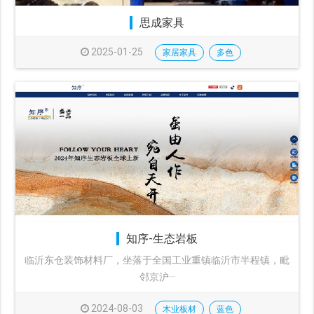
思成家具
2025-01-25
家居家具
多色
知序-生态岩板
临沂东仓装饰材料厂，坐落于全国工业重镇临沂市半程镇，毗
邻京沪···
2024-08-03
木业板材
蓝色