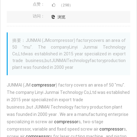
点赞：
（298）
访问：
浏览
摘要：JUNMAI (JMcompressor) factorycovers an area of
50 "mu". The companyLinyi Junmai Technology
Co,Ltdwas established in 2015 year specialized in export
trade business,butJUNMAITechnologyfactoryproduction
plant was founded in 2000 year
JUNMAI (JM
compressor
) factory covers an area of 50 "mu".
The company Linyi Junmai Technology Co,Ltd was established
in 2015 year specialized in export trade
business ,but JUNMAI Technology factory production plant
was founded in 2000 year . We are a manufacturing enterprise
specializing in screw air
compressor
s, two-stage
compressor, variable and fixed speed screw air
compressor
s,
screw air
compressor
s for laser cutting machine , and piston