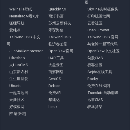
图
Wallhalla壁纸
QuicklyPDF
Skyline实时摄像头
NeuralradAI看X片
蒲汀书画
打印机驱动网
狐狸导航
苏州云薪科技
云赞社区
爱纯净
禾琛海创
ChanluPower
Tailwind CSS 中文
Tailwind CSS
Tailwind CSS 官网
网
临沂春芝堂
与老涂一起写代码
JunMaiCompressor
OpenClaw官网
OpenClaw中文社区
Likeshop
UAPI工具
勾股CMS
火HuoCMS
大盘云图
极客公园
山东新农村
商辉网络
Sejda在线工具
生生世世爱
CentOS
Rocky
Ubuntu
Debian
免费在线抠图
一起看地图
免费API
Translate自动翻译
天涯社区
华建达
迅睿CMS
好模板网
Linux
骏马货架
[申请友链]