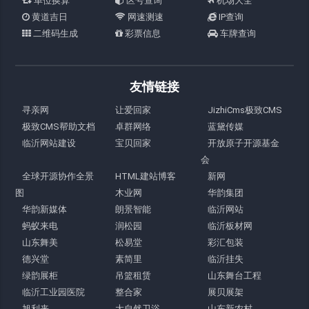
单位换算
区号查询
机场大全
黄道吉日
网速测速
IP查询
二维码生成
彩票信息
车牌查询
友情链接
寻亲网
让爱回家
JizhiCms极致CMS
极致CMS帮助文档
卓群网络
蓝黛传媒
临沂网站建设
宝贝回家
开放原子开源基金
会
全球开源协作全景
HTML建站博客
新网
图
木业网
华韵集团
华韵新媒体
朗景智能
临沂网站
蚂蚁来电
润松园
临沂板材网
山东舞美
松易堂
彩汇包装
德兴堂
素简里
临沂挂失
绿韵展柜
吊篮租赁
山东舞台工程
临沂工业园医院
整合家
展贝展架
旭利来
大自然卫浴
山东新农村