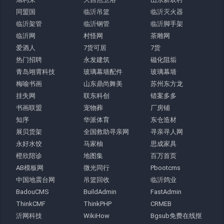
同盟国
临沂吊篮
临沂灭火器
临沂架管
临沂钢管
临沂脚手架
临沂网
村怪网
茶雕网
爱酒人
7货可居
7货
热门招聘
永发建筑
磁化阻垢
青岛翊霄科技
玻璃幕墙配件
玻璃幕墙
梅喻书画
山东鼎尚舞美
苏州东方龙
挂失网
联东科创
错案多多
书画联盟
宠物葬
厂房铺
知序
华派体育
东仓造材
展贝货架
全国救助寻亲网
寻亲寻人网
永好水饺
马家柚
思成家具
橙欣陪诊
地图集
百万首页
AB模板网
微光同行
Pbootcms
中国地震台网
吊篮回收
临沂鸽业
BadouCMS
BuildAdmin
FastAdmin
ThinkCMF
ThinkPHP
CRMEB
沂网科技
WikiHow
Bgsub免费在线抠