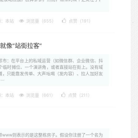
源：本站
浏览量（655）
点赞（191）
就像“站街拉客”
都市：在平台上的私域运营（如微信群、企业微信、抖
个临时摊位、一个演讲角，或者直接站在街上。没有域
铺，只能靠发传单、大声吆喝（发内容）、拉人加好友
··
源：本站
浏览量（661）
点赞（211）
带www则表示的是这整栋房子。假设你注册了一个名为