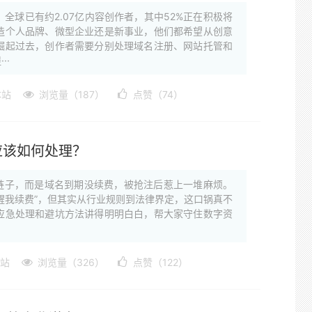
球已有约2.07亿内容创作者，其中52%正在积极将
造个人品牌、微型企业还是新事业，他们都希望从创意
崛起过去，创作者需要分别处理域名注册、网站托管和
··
本站
浏览量（187）
点赞（74）
应该如何处理？
链子，而是域名到期没续费，被抢注后惹上一堆麻烦。
醒我续费”，但其实从行业规则到法律界定，这口锅真不
应急处理和避坑方法讲得明明白白，帮大家守住数字资
站
浏览量（326）
点赞（122）