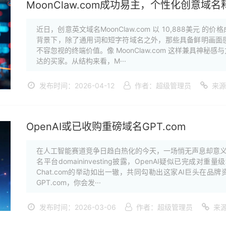
MoonClaw.com成功易主，个性化创意域
近日，创意英文域名MoonClaw.com 以 10,888美
背景下，除了通用词和短字符域名之外，那些具备鲜明画面
不容忽视的终端价值。像 MoonClaw.com 这样兼具神
达的买家。从结构来看，M···
发布时间：2026-04-12
作者：超级管理员
来源
OpenAI或已收购重磅域名GPT.com
在人工智能赛道竞争日趋白热化的今天，一场悄无声息却意义
名平台domaininvesting披露，OpenAI疑似已完成
Chat.com的举动如出一辙，共同勾勒出这家AI巨头在品
GPT.com，你会发···
发布时间：2026-03-06
作者：超级管理员
来