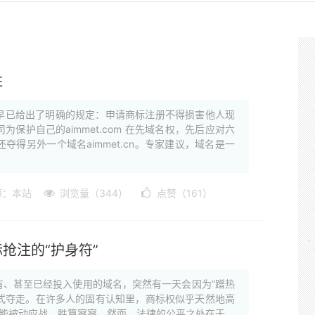
胜
早已给出了明确的规定：申请商标注册不得损害他人现
护自己的aimmet.com 在先域名权，先后应对六
得另外一个域名aimmet.cn。专家建议，域名是一
源：本站
浏览量（344）
点赞（161）
抢注的“护身符”
、甚至已经投入使用的域名，突然有一天会因为“蹭热
方式夺走。在许多人的固有认知里，商标权似乎天然地高
只能被动应战，胜算寥寥。然而，法律的公平之处在于，