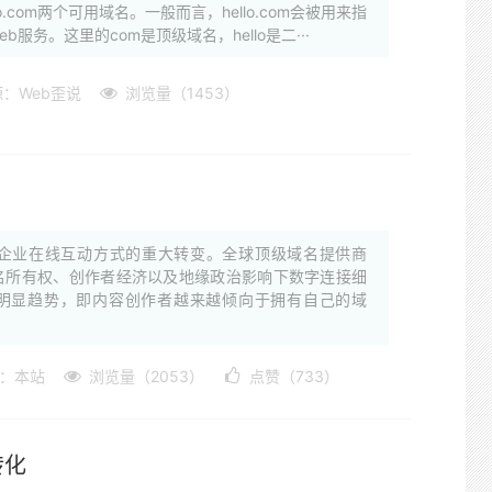
ello.com两个可用域名。一般而言，hello.com会被用来指
b服务。这里的com是顶级域名，hello是二···
：Web歪说
浏览量（1453）
和企业在线互动方式的重大转变。全球顶级域名提供商
预测了域名所有权、创作者经济以及地缘政治影响下数字连接细
了一个明显趋势，即内容创作者越来越倾向于拥有自己的域
：本站
浏览量（2053）
点赞（733）
转化