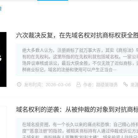
普
六次裁决反复，在先域名权对抗商标权获全
绝大多数人认为，注册商标了就万事大吉，其实《商标法》
有的在先权利。这里所指的在先权利就包括域名权。一家公司为保
场异议审核或诉讼，最后大获全胜，不仅无效了近似商标，还夺
种商业标记，域名的注册和使用可以产生正当合···
发布时间：2026-03-06
作者：超级管理员
来
域名权利的逆袭：从被仲裁的对象到对抗商标
在域名投资圈，有一个长久以来的痛点和恐惧：自己精心持有
度”“恶意注册”的指控，被相关商标持有人通过仲裁或诉讼
于域名权，商标持有人挥舞着“权利大棒”，域名投资人往往