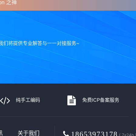
n 之禅
我们将提供专业解答与一一对接服务~
纯手工编码
免费ICP备案服务
讯
关于我们
18653973178
( 7*24h 