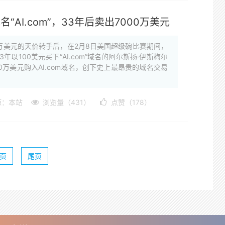
AI.com”，33年后卖出7000万美元
000万美元的天价转手后，在2月8日美国超级碗比赛期间，
年以100美元买下“AI.com”域名的阿尔斯扬·伊斯梅尔
000万美元购入AI.com域名，创下史上最昂贵的域名交易
源：本站
浏览量（431）
点赞（178）
页
尾页