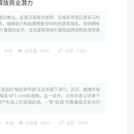
名释放商业潜力
元 的价格成功售出。这笔交易再次说明，在域名市场日趋多元的
感、情绪张力和品牌想象空间的创意型域名，同样拥有
秘感与力量感的名字，往往更容易吸引重视品牌调性和视觉表
：本站
浏览量（314）
点赞（126）
深远的“域名争夺战”正在水面下进行。近日，据海外域
对重量级域名GPT.com的收购。这一动作，与去年该公司拿下
牌资产布局上的深谋远虑。一笔“低调”的重量级交易访问
源：本站
浏览量（441）
点赞（190）