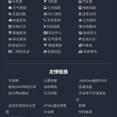
火车票
飞机票
汽车票
天气预报
公交线路
地铁线路
百度识图
外汇牌价
违章办理
快递查询
手机查询
公共厕所
在线日历
在线地图
在线翻译
邮编查询
征信中心
旅游景点
单位换算
区号查询
机场大全
黄道吉日
网速测速
IP查询
二维码生成
彩票信息
车牌查询
友情链接
寻亲网
让爱回家
JizhiCms极致CMS
极致CMS帮助文档
卓群网络
蓝黛传媒
临沂网站建设
宝贝回家
开放原子开源基金
会
全球开源协作全景
HTML建站博客
新网
图
木业网
华韵集团