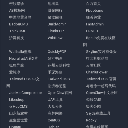
橙欣陪诊
地图集
百万首页
AB模板网
微光同行
Pbootcms
中国地震台网
吊篮回收
临沂鸽业
BadouCMS
BuildAdmin
FastAdmin
ThinkCMF
ThinkPHP
CRMEB
沂网科技
WikiHow
Bgsub免费在线抠
图
Wallhalla壁纸
QuicklyPDF
Skyline实时摄像头
NeuralradAI看X片
蒲汀书画
打印机驱动网
狐狸导航
苏州云薪科技
云赞社区
爱纯净
禾琛海创
ChanluPower
Tailwind CSS 中文
Tailwind CSS
Tailwind CSS 官网
网
临沂春芝堂
与老涂一起写代码
JunMaiCompressor
OpenClaw官网
OpenClaw中文社区
Likeshop
UAPI工具
勾股CMS
火HuoCMS
大盘云图
极客公园
山东新农村
商辉网络
Sejda在线工具
生生世世爱
CentOS
Rocky
Ubuntu
Debian
免费在线抠图