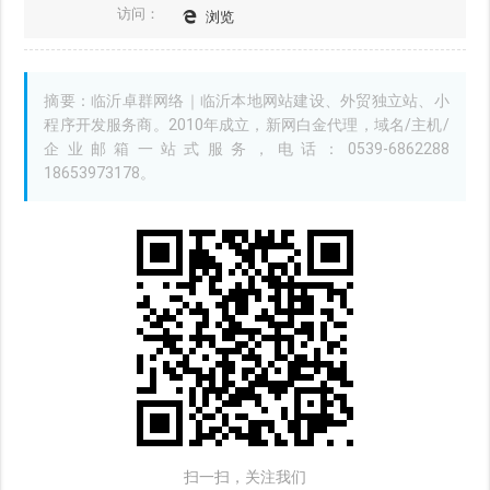
访问：
浏览
摘要：临沂卓群网络｜临沂本地网站建设、外贸独立站、小
程序开发服务商。2010年成立，新网白金代理，域名/主机/
企业邮箱一站式服务，电话：0539-6862288
18653973178。
扫一扫，关注我们