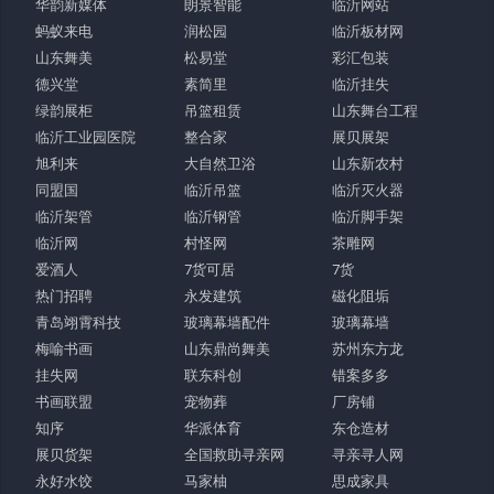
华韵新媒体
朗景智能
临沂网站
蚂蚁来电
润松园
临沂板材网
山东舞美
松易堂
彩汇包装
德兴堂
素简里
临沂挂失
绿韵展柜
吊篮租赁
山东舞台工程
临沂工业园医院
整合家
展贝展架
旭利来
大自然卫浴
山东新农村
同盟国
临沂吊篮
临沂灭火器
临沂架管
临沂钢管
临沂脚手架
临沂网
村怪网
茶雕网
爱酒人
7货可居
7货
热门招聘
永发建筑
磁化阻垢
青岛翊霄科技
玻璃幕墙配件
玻璃幕墙
梅喻书画
山东鼎尚舞美
苏州东方龙
挂失网
联东科创
错案多多
书画联盟
宠物葬
厂房铺
知序
华派体育
东仓造材
展贝货架
全国救助寻亲网
寻亲寻人网
永好水饺
马家柚
思成家具