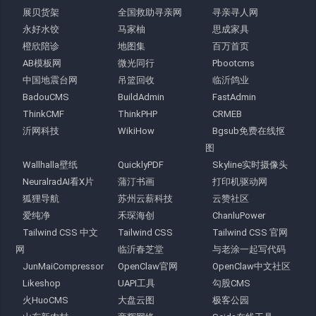
展贝货架
全国救助寻亲网
寻亲寻人网
永好水饺
马家柚
思成家具
橙欣陪诊
地图集
百万首页
AB模板网
微光同行
Pbootcms
中国地震台网
吊篮回收
临沂鸽业
BadouCMS
BuildAdmin
FastAdmin
ThinkCMF
ThinkPHP
CRMEB
沂网科技
WikiHow
Bgsub免费在线抠
图
Wallhalla壁纸
QuicklyPDF
Skyline实时摄像头
NeuralradAI看X片
蒲汀书画
打印机驱动网
狐狸导航
苏州云薪科技
云赞社区
爱纯净
禾琛海创
ChanluPower
Tailwind CSS 中文
Tailwind CSS
Tailwind CSS 官网
网
临沂春芝堂
与老涂一起写代码
JunMaiCompressor
OpenClaw官网
OpenClaw中文社区
Likeshop
UAPI工具
勾股CMS
火HuoCMS
大盘云图
极客公园