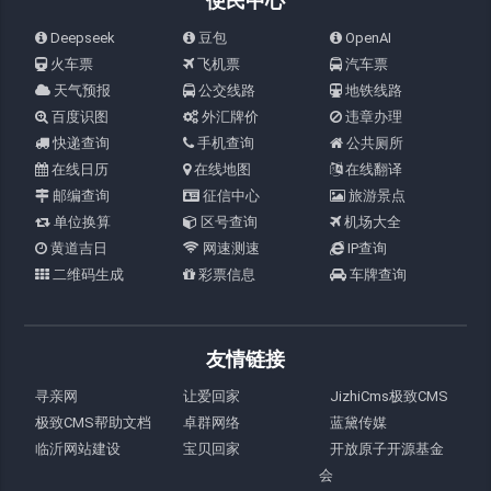
便民中心
Deepseek
豆包
OpenAI
火车票
飞机票
汽车票
天气预报
公交线路
地铁线路
百度识图
外汇牌价
违章办理
快递查询
手机查询
公共厕所
在线日历
在线地图
在线翻译
邮编查询
征信中心
旅游景点
单位换算
区号查询
机场大全
黄道吉日
网速测速
IP查询
二维码生成
彩票信息
车牌查询
友情链接
寻亲网
让爱回家
JizhiCms极致CMS
极致CMS帮助文档
卓群网络
蓝黛传媒
临沂网站建设
宝贝回家
开放原子开源基金
会