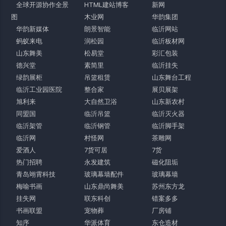
全球开源协作全景
HTML建站博客
新网
图
木业网
华韵集团
华韵新媒体
朗景智能
临沂网站
蚂蚁来电
润松园
临沂板材网
山东舞美
松易堂
彩汇包装
德兴堂
素简里
临沂挂失
绿韵展柜
吊篮租赁
山东舞台工程
临沂工业园医院
整合家
展贝展架
旭利来
大自然卫浴
山东新农村
同盟国
临沂吊篮
临沂灭火器
临沂架管
临沂钢管
临沂脚手架
临沂网
村怪网
茶雕网
爱酒人
7货可居
7货
热门招聘
永发建筑
磁化阻垢
青岛翊霄科技
玻璃幕墙配件
玻璃幕墙
梅喻书画
山东鼎尚舞美
苏州东方龙
挂失网
联东科创
错案多多
书画联盟
宠物葬
厂房铺
知序
华派体育
东仓造材