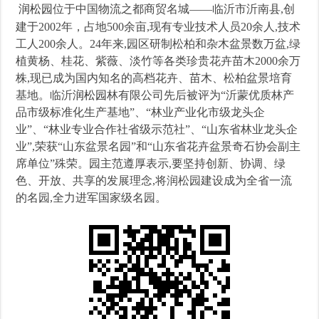
润松园
位于中国物流之都商贸名城——临沂市沂南县,创
建于2002年，占地500余亩,现有专业技术人员20余人,技术
工人200余人。24年来,园区研制松柏和杂木盆景数万盆,绿
植黄杨、桂花、紫薇、淡竹等各类珍贵花卉苗木2000余万
株,现已成为国内知名的高档花卉、苗木、松柏盆景培育
基地。临沂
润松园
林有限公司先后被评为“沂蒙优质林产
品市级标准化生产基地”、“林业产业化市级龙头企
业”、“林业专业合作社省级示范社”、“山东省林业龙头企
业”,荣获“山东盆景名园”和“山东省花卉盆景奇石协会副主
席单位”殊荣。园主范遵厚表示,要坚持创新、协调、绿
色、开放、共享的发展理念,将润松园建设成为全省一流
的名园,全力进军国家级名园。