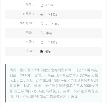
作者：
admin
浏览量：
（4352）
发布时间：
2019-08-28
来源：
本站
点赞：
（1363）
访问：
浏览
摘要：润松园位于中国物流之都商贸名城——临沂市沂南县,
创建于2002年，占地500余亩,现有专业技术人员20余人,技
术工人200余人。24年来,园区研制松柏和杂木盆景数万盆,绿
植黄杨、桂花、紫薇、淡竹等各类珍贵花卉苗木2000余万
株,现已成为国内知名的高档花卉、苗木、松柏盆景培育基
地。临沂润松园林有限公司先后被评为“沂蒙优