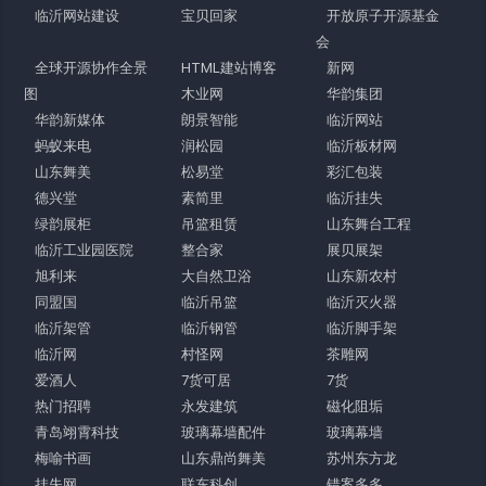
临沂网站建设
宝贝回家
开放原子开源基金
会
全球开源协作全景
HTML建站博客
新网
图
木业网
华韵集团
华韵新媒体
朗景智能
临沂网站
蚂蚁来电
润松园
临沂板材网
山东舞美
松易堂
彩汇包装
德兴堂
素简里
临沂挂失
绿韵展柜
吊篮租赁
山东舞台工程
临沂工业园医院
整合家
展贝展架
旭利来
大自然卫浴
山东新农村
同盟国
临沂吊篮
临沂灭火器
临沂架管
临沂钢管
临沂脚手架
临沂网
村怪网
茶雕网
爱酒人
7货可居
7货
热门招聘
永发建筑
磁化阻垢
青岛翊霄科技
玻璃幕墙配件
玻璃幕墙
梅喻书画
山东鼎尚舞美
苏州东方龙
挂失网
联东科创
错案多多