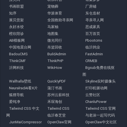
书画联盟
宠物葬
厂房铺
知序
华派体育
东仓造材
展贝货架
全国救助寻亲网
寻亲寻人网
永好水饺
马家柚
思成家具
橙欣陪诊
地图集
百万首页
AB模板网
微光同行
Pbootcms
中国地震台网
吊篮回收
临沂鸽业
BadouCMS
BuildAdmin
FastAdmin
ThinkCMF
ThinkPHP
CRMEB
沂网科技
WikiHow
Bgsub免费在线抠
图
Wallhalla壁纸
QuicklyPDF
Skyline实时摄像头
NeuralradAI看X片
蒲汀书画
打印机驱动网
狐狸导航
苏州云薪科技
云赞社区
爱纯净
禾琛海创
ChanluPower
Tailwind CSS 中文
Tailwind CSS
Tailwind CSS 官网
网
临沂春芝堂
与老涂一起写代码
JunMaiCompressor
OpenClaw官网
OpenClaw中文社区