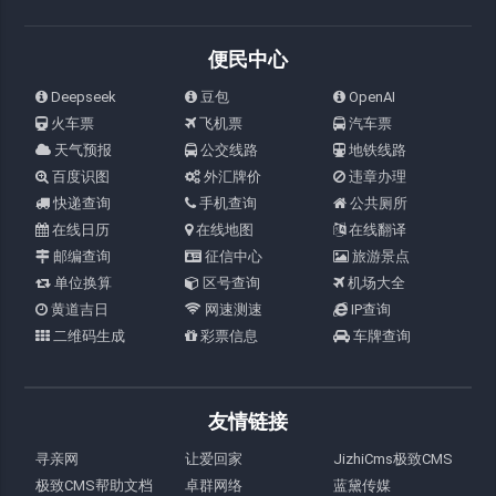
便民中心
Deepseek
豆包
OpenAI
火车票
飞机票
汽车票
天气预报
公交线路
地铁线路
百度识图
外汇牌价
违章办理
快递查询
手机查询
公共厕所
在线日历
在线地图
在线翻译
邮编查询
征信中心
旅游景点
单位换算
区号查询
机场大全
黄道吉日
网速测速
IP查询
二维码生成
彩票信息
车牌查询
友情链接
寻亲网
让爱回家
JizhiCms极致CMS
极致CMS帮助文档
卓群网络
蓝黛传媒