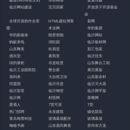
极致CMS帮助文档
卓群网络
蓝黛传媒
临沂网站建设
宝贝回家
开放原子开源基金
会
全球开源协作全景
HTML建站博客
新网
图
木业网
华韵集团
华韵新媒体
朗景智能
临沂网站
蚂蚁来电
润松园
临沂板材网
山东舞美
松易堂
彩汇包装
德兴堂
素简里
临沂挂失
绿韵展柜
吊篮租赁
山东舞台工程
临沂工业园医院
整合家
展贝展架
旭利来
大自然卫浴
山东新农村
同盟国
临沂吊篮
临沂灭火器
临沂架管
临沂钢管
临沂脚手架
临沂网
村怪网
茶雕网
爱酒人
7货可居
7货
热门招聘
永发建筑
磁化阻垢
青岛翊霄科技
玻璃幕墙配件
玻璃幕墙
梅喻书画
山东鼎尚舞美
苏州东方龙