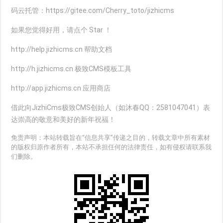
码云托管：https://gitee.com/Cherry_toto/jizhicms
如果您觉得好用，请点个 Star ！
http://help.jizhicms.cn 帮助文档
http://h.jizhicms.cn 极致CMS模板工具
http://app.jizhicms.cn 应用商店
借此向JizhiCms极致CMS创始人（如沐春QQ：2581047041）表
达崇高的敬意和美好的新年祝福！
免责声明：本站转载旨在“信息共享”传递之目的，转载文章中所有素材
的版权归原作者所有，本站不承担任何的法律责任，如有侵权请联系我
们删除。