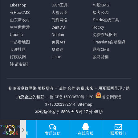
Likeshop
UAPI工具
勾股CMS
火HuoCMS
大盘云图
极客公园
山东新农村
商辉网络
Sejda在线工具
生生世世爱
CentOS
Rocky
Ubuntu
Debian
免费在线抠图
一起看地图
免费API
Translate自动翻译
天涯社区
华建达
迅睿CMS
好模板网
Linux
骏马货架
[申请友链]
© 临沂卓群网络 版权所有
— 诚信 合作 共赢 未来 —
用互联网呈现 / 助
力您企业的精彩 ~
鲁ICP备15039678号-1-20
鲁公网安备
37130202372514
Sitemap
本站勉强运行: 5806 天 8 时 17 分 49 秒
拨打电话
发送短信
在线客服
联系我们