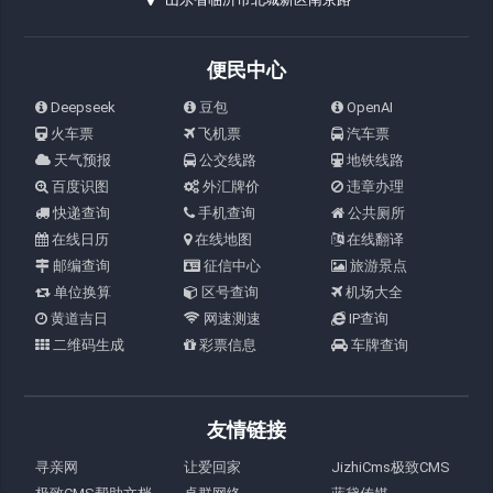
便民中心
Deepseek
豆包
OpenAI
火车票
飞机票
汽车票
天气预报
公交线路
地铁线路
百度识图
外汇牌价
违章办理
快递查询
手机查询
公共厕所
在线日历
在线地图
在线翻译
邮编查询
征信中心
旅游景点
单位换算
区号查询
机场大全
黄道吉日
网速测速
IP查询
二维码生成
彩票信息
车牌查询
友情链接
寻亲网
让爱回家
JizhiCms极致CMS