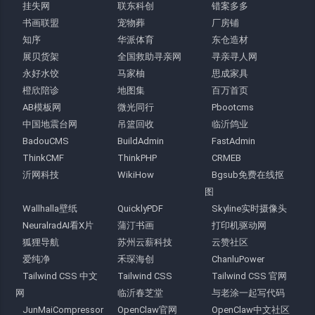
挂失网
联东科创
错案多多
书画联盟
宠物葬
厂房铺
知序
华派体育
东仓造材
展贝货架
全国救助寻亲网
寻亲寻人网
永好水饺
马家柚
思成家具
橙欣陪诊
地图集
百万首页
AB模板网
微光同行
Pbootcms
中国地震台网
吊篮回收
临沂鸽业
BadouCMS
BuildAdmin
FastAdmin
ThinkCMF
ThinkPHP
CRMEB
沂网科技
WikiHow
Bgsub免费在线抠
图
Wallhalla壁纸
QuicklyPDF
Skyline实时摄像头
NeuralradAI看X片
蒲汀书画
打印机驱动网
狐狸导航
苏州云薪科技
云赞社区
爱纯净
禾琛海创
ChanluPower
Tailwind CSS 中文
Tailwind CSS
Tailwind CSS 官网
网
临沂春芝堂
与老涂一起写代码
JunMaiCompressor
OpenClaw官网
OpenClaw中文社区