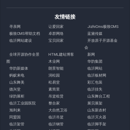
友情链接
寻亲网
让爱回家
JizhiCms极致CMS
极致CMS帮助文档
卓群网络
蓝黛传媒
临沂网站建设
宝贝回家
开放原子开源基金
会
全球开源协作全景
HTML建站博客
新网
图
木业网
华韵集团
华韵新媒体
朗景智能
临沂网站
蚂蚁来电
润松园
临沂板材网
山东舞美
松易堂
彩汇包装
德兴堂
素简里
临沂挂失
绿韵展柜
吊篮租赁
山东舞台工程
临沂工业园医院
整合家
展贝展架
旭利来
大自然卫浴
山东新农村
同盟国
临沂吊篮
临沂灭火器
临沂架管
临沂钢管
临沂脚手架