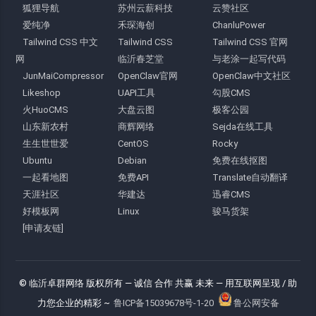
狐狸导航
苏州云薪科技
云赞社区
爱纯净
禾琛海创
ChanluPower
Tailwind CSS 中文
Tailwind CSS
Tailwind CSS 官网
网
临沂春芝堂
与老涂一起写代码
JunMaiCompressor
OpenClaw官网
OpenClaw中文社区
Likeshop
UAPI工具
勾股CMS
火HuoCMS
大盘云图
极客公园
山东新农村
商辉网络
Sejda在线工具
生生世世爱
CentOS
Rocky
Ubuntu
Debian
免费在线抠图
一起看地图
免费API
Translate自动翻译
天涯社区
华建达
迅睿CMS
好模板网
Linux
骏马货架
[申请友链]
© 临沂卓群网络 版权所有
— 诚信 合作 共赢 未来 —
用互联网呈现 / 助
力您企业的精彩 ~
鲁ICP备15039678号-1-20
鲁公网安备