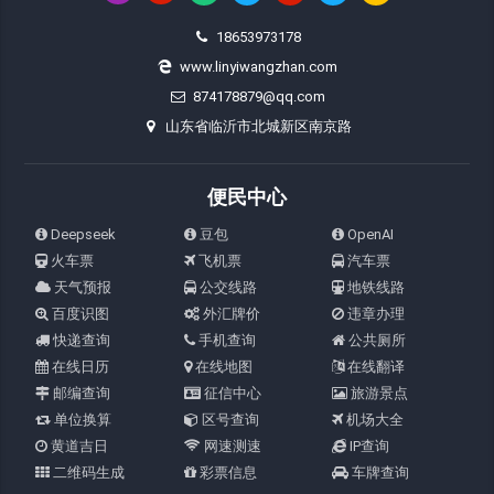
18653973178
www.linyiwangzhan.com
874178879@qq.com
山东省临沂市北城新区南京路
便民中心
Deepseek
豆包
OpenAI
火车票
飞机票
汽车票
天气预报
公交线路
地铁线路
百度识图
外汇牌价
违章办理
快递查询
手机查询
公共厕所
在线日历
在线地图
在线翻译
邮编查询
征信中心
旅游景点
单位换算
区号查询
机场大全
黄道吉日
网速测速
IP查询
二维码生成
彩票信息
车牌查询