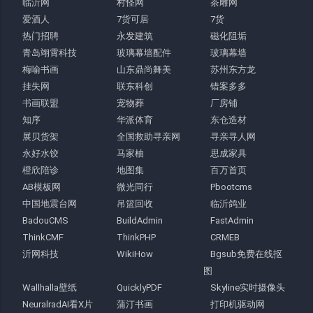
临沂网
村怪网
茶雕网
爱酒人
7货可居
7货
热门招聘
永发建筑
磁化阻垢
青岛翊霄科技
玻璃幕墙配件
玻璃幕墙
梅喻书画
山东鼎尚舞美
苏州东方龙
挂失网
联东科创
错案多多
书画联盟
宠物葬
厂房铺
知序
华派体育
东仓造材
展贝货架
全国救助寻亲网
寻亲寻人网
永好水饺
马家柚
思成家具
橙欣陪诊
地图集
百万首页
AB模板网
微光同行
Pbootcms
中国地震台网
吊篮回收
临沂鸽业
BadouCMS
BuildAdmin
FastAdmin
ThinkCMF
ThinkPHP
CRMEB
沂网科技
WikiHow
Bgsub免费在线抠
图
Wallhalla壁纸
QuicklyPDF
Skyline实时摄像头
NeuralradAI看X片
蒲汀书画
打印机驱动网