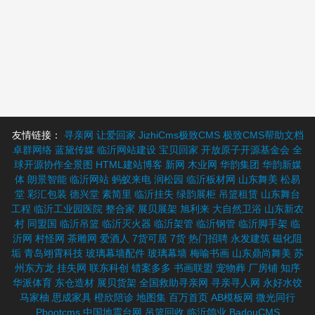
友情链接：
寻亲网
让爱回家
JizhiCms极致CMS
极致CMS帮助文档
卓群网络
蓝黛传媒
临沂网站建设
宝贝回家
开放原子开源基金会
全
球开源协作全景图
HTML建站博客
新网
木业网
华韵集团
华韵新媒
体
朗景智能
临沂网站
蚂蚁来电
润松园
临沂板材网
山东舞美
松易
堂
彩汇包装
德兴堂
素简里
临沂挂失
绿韵展柜
吊篮租赁
山东舞台
工程
临沂工业园医院
整合家
展贝展架
旭利来
大自然卫浴
山东新农
村
同盟国
临沂吊篮
临沂灭火器
临沂架管
临沂钢管
临沂脚手架
临
沂网
村怪网
茶雕网
爱酒人
7货可居
7货
热门招聘
永发建筑
磁化阻
垢
青岛翊霄科技
玻璃幕墙配件
玻璃幕墙
梅喻书画
山东鼎尚舞美
苏
州东方龙
挂失网
联东科创
错案多多
书画联盟
宠物葬
厂房铺
知序
华派体育
东仓造材
展贝货架
全国救助寻亲网
寻亲寻人网
永好水饺
马家柚
思成家具
橙欣陪诊
地图集
百万首页
AB模板网
微光同行
Pbootcms
中国地震台网
吊篮回收
临沂鸽业
BadouCMS