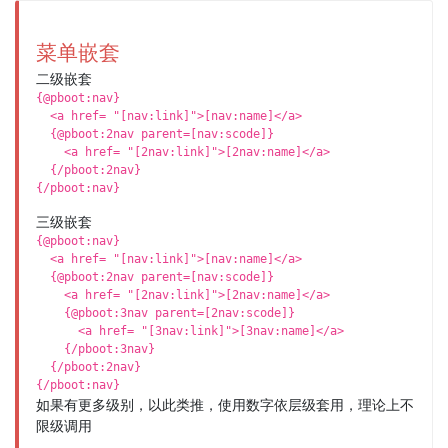
菜单嵌套
二级嵌套
{@pboot:nav}
<a href= "[nav:link]">[nav:name]</a>
{@pboot:2nav parent=[nav:scode]}
<a href= "[2nav:link]">[2nav:name]</a>
{/pboot:2nav}
{/pboot:nav}
三级嵌套
{@pboot:nav}
<a href= "[nav:link]">[nav:name]</a>
{@pboot:2nav parent=[nav:scode]}
<a href= "[2nav:link]">[2nav:name]</a>
{@pboot:3nav parent=[2nav:scode]}
<a href= "[3nav:link]">[3nav:name]</a>
{/pboot:3nav}
{/pboot:2nav}
{/pboot:nav}
如果有更多级别，以此类推，使用数字依层级套用，理论上不
限级调用