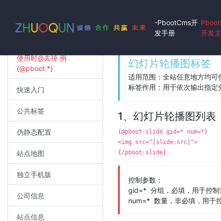
-PbootCms开
Pboo
发手册
开发
使用时@去掉 例
幻灯片轮播图标签
{@pboot:*}
适用范围：全站任意地方均可
标签作用：用于依次输出指定
快速入门
公共标签
1、幻灯片轮播图列表
伪静态配置
{@pboot:slide gid=* num=*}
<img src="[slide:src]">
站点地图
{/pboot:slide}
独立手机版
控制参数：
gid=* 分组，必填，用于控
公司信息
num=* 数量，非必填，用
站点信息