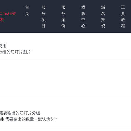
首
服
服
模
域
工
tCms框架
页
务
务
版
名
具
文档
项
案
中
投
教
目
例
心
资
程
使用
分组的幻灯片图片
制需要输出的幻灯片分组
于控制需要输出的数量，默认为5个