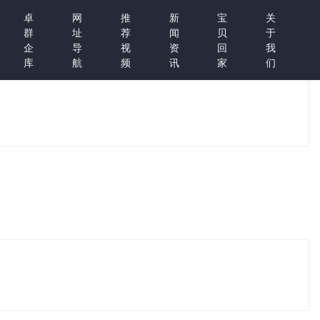
卓
网
推
新
宝
关
群
址
荐
闻
贝
于
企
导
视
资
回
我
库
航
频
讯
家
们