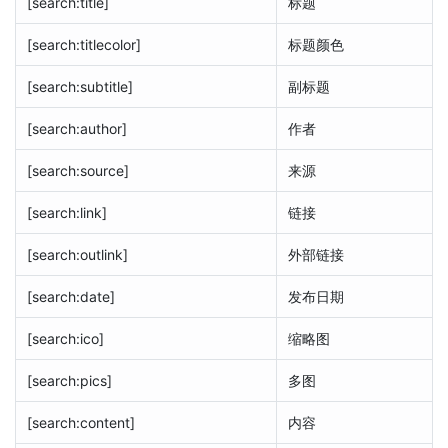
[search:title]
标题
[search:titlecolor]
标题颜色
[search:subtitle]
副标题
[search:author]
作者
[search:source]
来源
[search:link]
链接
[search:outlink]
外部链接
[search:date]
发布日期
[search:ico]
缩略图
[search:pics]
多图
[search:content]
内容