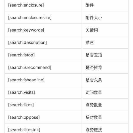
[search:enclosure]
附件
[search:enclosuresize]
附件大小
[search:keywords]
关键词
[search:description]
描述
[search:istop]
是否置顶
[search:isrecommend]
是否推荐
[search:isheadline]
是否头条
[search:visits]
访问数量
[search:likes]
点赞数量
[search:oppose]
反对数量
[search:likeslink]
点赞链接