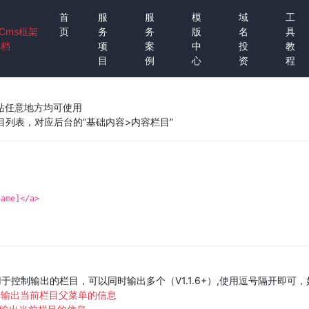
首
服
服
模
域
工
tCms框架
页
务
务
版
名
具
文档
项
案
中
投
教
目
例
心
资
程
站任意地方均可使用
列表，对应后台的“基础内容>内容栏目”
name]</a>
用于控制输出的栏目，可以同时输出多个（V1.1.6+）,使用逗号隔开即可，如：
} 可用于输出当前栏目父菜单的信息