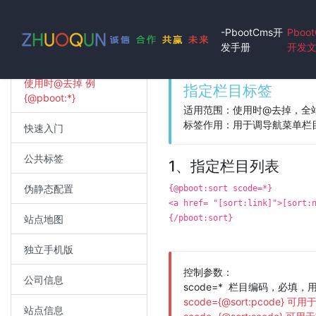
-PbootCms开
Pboo
发手册
开发
使用时@去掉 例
指定栏目标签
{@pboot:*}
适用范围：使用时@去掉，全
标签作用：用于调导航菜单栏目
快速入门
公共标签
1、指定栏目列表
伪静态配置
{@pboot:sort scode=*}
<a href= "[sort:link]">[sort:
站点地图
{/pboot:sort}
独立手机版
控制参数：
公司信息
scode=* 栏目编码，必填，
scode={@sort:pcode
站点信息