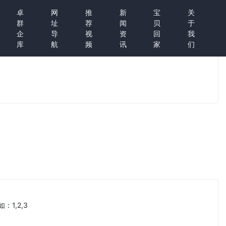
卓
网
推
新
宝
关
群
址
荐
闻
贝
于
企
导
视
资
回
我
库
航
频
讯
家
们
1,2,3