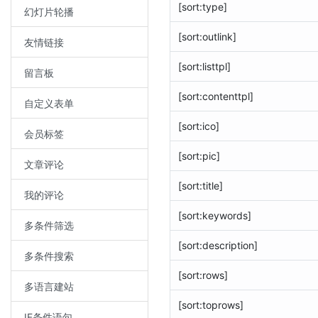
[sort:type]
幻灯片轮播
[sort:outlink]
友情链接
[sort:listtpl]
留言板
[sort:contenttpl]
自定义表单
[sort:ico]
会员标签
[sort:pic]
文章评论
[sort:title]
我的评论
[sort:keywords]
多条件筛选
[sort:description]
多条件搜索
[sort:rows]
多语言建站
[sort:toprows]
IF条件语句