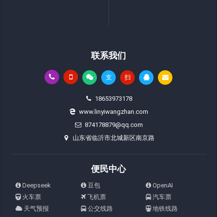
联系我们
支
扫
18653973178
www.linyiwangzhan.com
874178879@qq.com
山东省临沂市北城新区南京路
便民中心
Deepseek
豆包
OpenAI
火车票
飞机票
汽车票
天气预报
公交线路
地铁线路