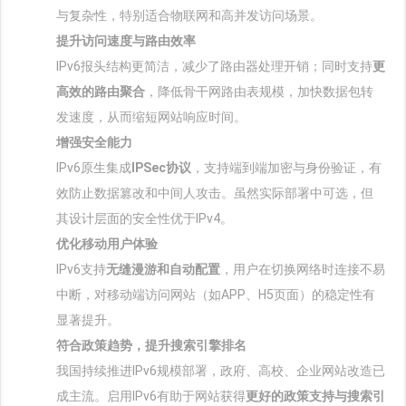
与复杂性，特别适合物联网和高并发访问场景。
提升访问速度与路由效率
IPv6报头结构更简洁，减少了路由器处理开销；同时支持‌
更
高效的路由聚合
‌，降低骨干网路由表规模，加快数据包转
发速度，从而缩短网站响应时间。
增强安全能力
IPv6原生集成‌
IPSec协议
‌，支持端到端加密与身份验证，有
效防止数据篡改和中间人攻击。虽然实际部署中可选，但
其设计层面的安全性优于IPv4。
优化移动用户体验
IPv6支持‌
无缝漫游和自动配置
‌，用户在切换网络时连接不易
中断，对移动端访问网站（如APP、H5页面）的稳定性有
显著提升。
符合政策趋势，提升搜索引擎排名
我国持续推进IPv6规模部署，政府、高校、企业网站改造已
成主流。启用IPv6有助于网站获得‌
更好的政策支持与搜索引