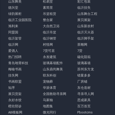
山东舞美
松易堂
彩汇包装
德兴堂
素简里
临沂挂失
绿韵展柜
吊篮租赁
山东舞台工程
临沂工业园医院
整合家
展贝展架
旭利来
大自然卫浴
山东新农村
同盟国
临沂吊篮
临沂灭火器
临沂架管
临沂钢管
临沂脚手架
临沂网
村怪网
茶雕网
爱酒人
7货可居
7货
热门招聘
永发建筑
磁化阻垢
青岛翊霄科技
玻璃幕墙配件
玻璃幕墙
梅喻书画
山东鼎尚舞美
苏州东方龙
挂失网
联东科创
错案多多
书画联盟
宠物葬
厂房铺
知序
华派体育
东仓造材
展贝货架
全国救助寻亲网
寻亲寻人网
永好水饺
马家柚
思成家具
橙欣陪诊
地图集
百万首页
AB模板网
微光同行
Pbootcms