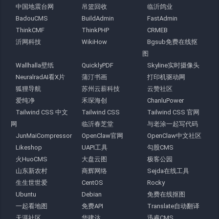
中国地震台网
吊篮回收
临沂鸽业
BadouCMS
BuildAdmin
FastAdmin
ThinkCMF
ThinkPHP
CRMEB
沂网科技
WikiHow
Bgsub免费在线抠
图
Wallhalla壁纸
QuicklyPDF
Skyline实时摄像头
NeuralradAI看X片
蒲汀书画
打印机驱动网
狐狸导航
苏州云薪科技
云赞社区
爱纯净
禾琛海创
ChanluPower
Tailwind CSS 中文
Tailwind CSS
Tailwind CSS 官网
网
临沂春芝堂
与老涂一起写代码
JunMaiCompressor
OpenClaw官网
OpenClaw中文社区
Likeshop
UAPI工具
勾股CMS
火HuoCMS
大盘云图
极客公园
山东新农村
商辉网络
Sejda在线工具
生生世世爱
CentOS
Rocky
Ubuntu
Debian
免费在线抠图
一起看地图
免费API
Translate自动翻译
天涯社区
华建达
迅睿CMS