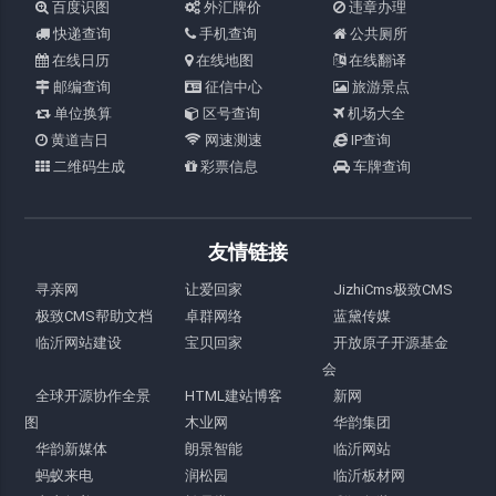
百度识图
外汇牌价
违章办理
快递查询
手机查询
公共厕所
在线日历
在线地图
在线翻译
邮编查询
征信中心
旅游景点
单位换算
区号查询
机场大全
黄道吉日
网速测速
IP查询
二维码生成
彩票信息
车牌查询
友情链接
寻亲网
让爱回家
JizhiCms极致CMS
极致CMS帮助文档
卓群网络
蓝黛传媒
临沂网站建设
宝贝回家
开放原子开源基金
会
全球开源协作全景
HTML建站博客
新网
图
木业网
华韵集团
华韵新媒体
朗景智能
临沂网站
蚂蚁来电
润松园
临沂板材网