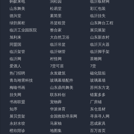
蚂蚁来电
润松园
临沂板材网
山东舞美
松易堂
彩汇包装
德兴堂
素简里
临沂挂失
绿韵展柜
吊篮租赁
山东舞台工程
临沂工业园医院
整合家
展贝展架
旭利来
大自然卫浴
山东新农村
同盟国
临沂吊篮
临沂灭火器
临沂架管
临沂钢管
临沂脚手架
临沂网
村怪网
茶雕网
爱酒人
7货可居
7货
热门招聘
永发建筑
磁化阻垢
青岛翊霄科技
玻璃幕墙配件
玻璃幕墙
梅喻书画
山东鼎尚舞美
苏州东方龙
挂失网
联东科创
错案多多
书画联盟
宠物葬
厂房铺
知序
华派体育
东仓造材
展贝货架
全国救助寻亲网
寻亲寻人网
永好水饺
马家柚
思成家具
橙欣陪诊
地图集
百万首页