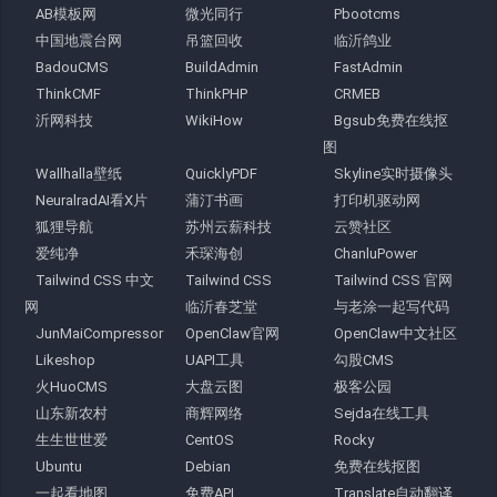
AB模板网
微光同行
Pbootcms
中国地震台网
吊篮回收
临沂鸽业
BadouCMS
BuildAdmin
FastAdmin
ThinkCMF
ThinkPHP
CRMEB
沂网科技
WikiHow
Bgsub免费在线抠
图
Wallhalla壁纸
QuicklyPDF
Skyline实时摄像头
NeuralradAI看X片
蒲汀书画
打印机驱动网
狐狸导航
苏州云薪科技
云赞社区
爱纯净
禾琛海创
ChanluPower
Tailwind CSS 中文
Tailwind CSS
Tailwind CSS 官网
网
临沂春芝堂
与老涂一起写代码
JunMaiCompressor
OpenClaw官网
OpenClaw中文社区
Likeshop
UAPI工具
勾股CMS
火HuoCMS
大盘云图
极客公园
山东新农村
商辉网络
Sejda在线工具
生生世世爱
CentOS
Rocky
Ubuntu
Debian
免费在线抠图
一起看地图
免费API
Translate自动翻译