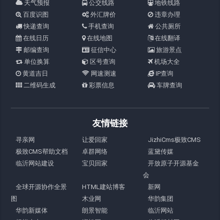
天气预报
公交线路
地铁线路
百度识图
外汇牌价
违章办理
快递查询
手机查询
公共厕所
在线日历
在线地图
在线翻译
邮编查询
征信中心
旅游景点
单位换算
区号查询
机场大全
黄道吉日
网速测速
IP查询
二维码生成
彩票信息
车牌查询
友情链接
寻亲网
让爱回家
JizhiCms极致CMS
极致CMS帮助文档
卓群网络
蓝黛传媒
临沂网站建设
宝贝回家
开放原子开源基金
会
全球开源协作全景
HTML建站博客
新网
图
木业网
华韵集团
华韵新媒体
朗景智能
临沂网站