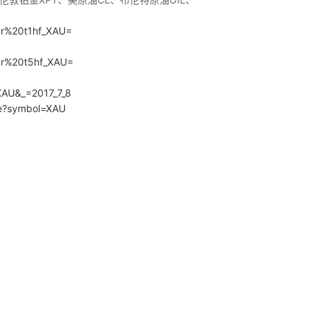
=var%20t1hf_XAU=
=var%20t5hf_XAU=
=XAU&_=2017_7_8
Line?symbol=XAU