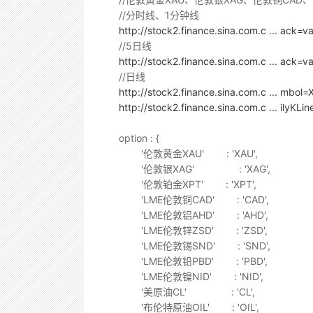
//分时线、1分钟线
http://stock2.finance.sina.com.c ... ack
//5日线
http://stock2.finance.sina.com.c ... ack
//日线
http://stock2.finance.sina.com.c ... mbol
http://stock2.finance.sina.com.c ... ilyK
option : {
'伦敦黄金XAU' : 'XAU',
'伦敦银XAG' : 'XAG',
'伦敦铂金XPT' : 'XPT',
'LME伦敦铜CAD' : 'CAD',
'LME伦敦铝AHD' : 'AHD',
'LME伦敦锌ZSD' : 'ZSD',
'LME伦敦锡SND' : 'SND',
'LME伦敦铅PBD' : 'PBD',
'LME伦敦镍NID' : 'NID',
'美原油CL' : 'CL',
'布伦特原油OIL' : 'OIL',