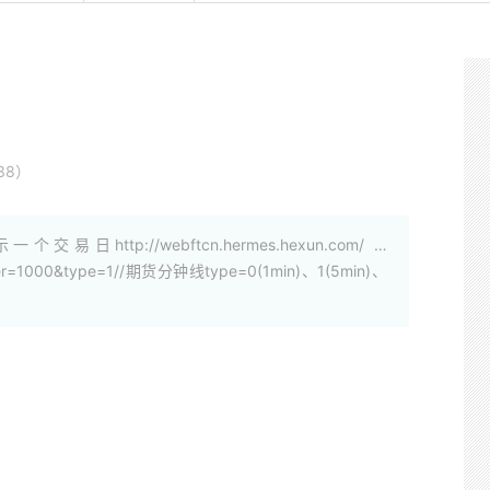
38）
个交易日http://webftcn.hermes.hexun.com/ …
=1000&type=1//期货分钟线type=0(1min)、1(5min)、