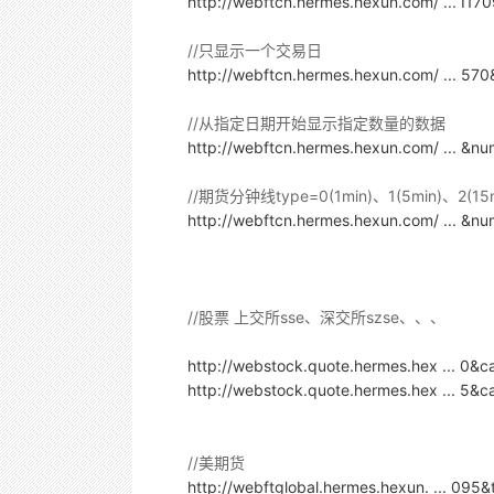
http://webftcn.hermes.hexun.com/ ... I
//只显示一个交易日
http://webftcn.hermes.hexun.com/ ... 5
//从指定日期开始显示指定数量的数据
http://webftcn.hermes.hexun.com/ ... &
//期货分钟线type=0(1min)、1(5min)、2(15
http://webftcn.hermes.hexun.com/ ... &
//股票 上交所sse、深交所szse、、、
http://webstock.quote.hermes.hex ... 0&c
http://webstock.quote.hermes.hex ... 5&c
//美期货
http://webftglobal.hermes.hexun. ... 09