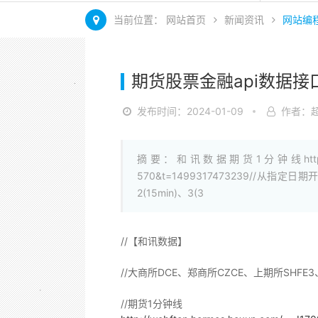
当前位置：
网站首页
新闻资讯
网站编
期货股票金融api数据接
发布时间：2024-01-09
作者：
摘要：和讯数据期货1分钟线http://webftc
570&t=1499317473239//从指定日期开始
2(15min)、3(3
//【和讯数据】
//大商所DCE、郑商所CZCE、上期所SHFE3
//期货1分钟线