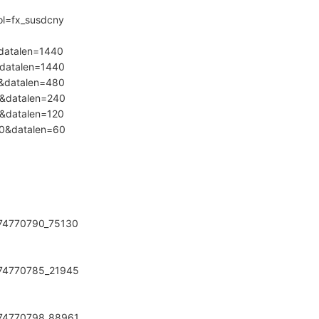
bol=fx_susdcny
1&datalen=1440
5&datalen=1440
15&datalen=480
30&datalen=240
60&datalen=120
240&datalen=60
9474770790_75130
9474770785_21945
9474770798_88961