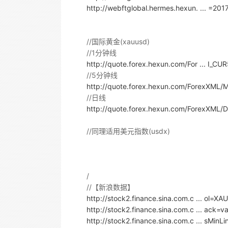
http://webftglobal.hermes.hexun. ... =2
//国际黄金(xauusd)
//1分钟线
http://quote.forex.hexun.com/For ... I_C
//5分钟线
http://quote.forex.hexun.com/ForexXML/
//日线
http://quote.forex.hexun.com/ForexXML/
//同理适用美元指数(usdx)
/
//【新浪数据】
http://stock2.finance.sina.com.c ... ol=X
http://stock2.finance.sina.com.c ... ack
http://stock2.finance.sina.com.c ... sMin