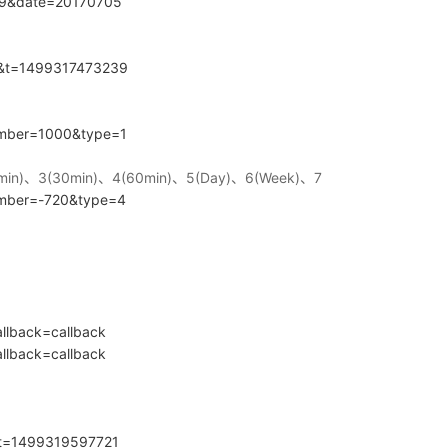
1709&date=20170705
70&t=1499317473239
number=1000&type=1
min)、3(30min)、4(60min)、5(Day)、6(Week)、7
number=-720&type=4
allback=callback
allback=callback
5&t=1499319597721