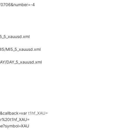
0170706&number=-4
UR5_5_xauusd.xml
MI5/MI5_5_xauusd.xml
DAY/DAY_5_xauusd.xml
AU&callback=var
t1hf_XAU=
=var%20t1hf_XAU=
Line?symbol=XAU