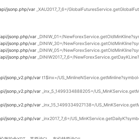
/api/jsonp.php/var
_XAU2017_7_6=/GlobalFuturesService.getGlobalFu
/api/jsonp.php/var
_DINIW_01=/NewForexService.getOldMinKline?s
/api/jsonp.php/var
_DINIW_30=/NewForexService.getOldMinKline?s
/api/jsonp.php/var
_DINIW_05=/NewForexService.getOldMinKline?s
/api/jsonp.php/var
_DINIW2017_7_6=/NewForexService.getDayKLine
api/jsonp_v2.php/var
t1$inx=/US_MinlineNService.getMinline?sym
api/jsonp_v2.php/var
_inx_5_1499334888205=/US_MinKService.getM
api/jsonp_v2.php/var
_inx_15_1499334927138=/US_MinKService.get
api/jsonp_v2.php/var
_inx2017_7_6=/US_MinKService.getDailyK?symb
、伦敦铂金XPT、美原油CL、布伦特原油OIL、