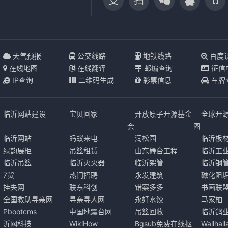
支
扫
天气预报
公交线路
地铁线路
百度
在线地图
在线翻译
邮编查询
征信
IP查询
二维码生成
彩票信息
车牌
临沂网站建设
宝贝回家
开放原子开源基金
全球开
会
图
临沂网站
蚂蚁来电
润松园
临沂板
绿韵展柜
吊篮租赁
山东舞台工程
临沂工
临沂吊篮
临沂灭火器
临沂架管
临沂钢
7货
热门招聘
永发建筑
磁化阻
挂失网
联东科创
错案多多
书画联
全国救助寻亲网
寻亲寻人网
永好水饺
马家柚
Pbootcms
中国地震台网
吊篮回收
临沂鸽
沂网科技
WikiHow
Bgsub免费在线抠
Wallha