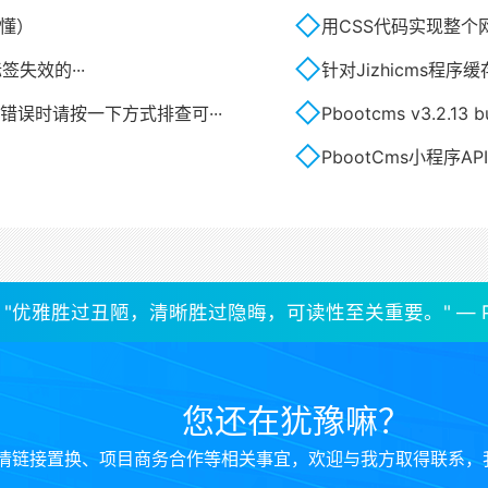
易懂）
用CSS代码实现整个
等标签失效的···
针对Jizhicms程
生错误时请按一下方式排查可···
Pbootcms v3.2.13 bu
PbootCms小程序A
"优雅胜过丑陋，清晰胜过隐晦，可读性至关重要。" — Py
您还在犹豫嘛？
情链接置换、项目商务合作等相关事宜，欢迎与我方取得联系，