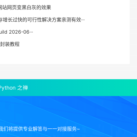
网站网页变黑白灰的效果
序缓存增长过快的可行性解决方案亲测有效···
ild 2026-06···
PI封装教程
thon 之禅
我们将提供专业解答与一一对接服务~