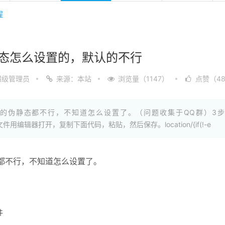
程
伪静态怎么设置的，默认的不行
超级管理员
来源：本站
浏览量（1147）
点赞（48
的伪静态都不行，不知道怎么设置了。（问题收集于QQ群）3
：把此文件用编辑器打开，复制下面代码，粘贴，然后保存。location/{if(!-e
都不行，不知道怎么设置了。
件