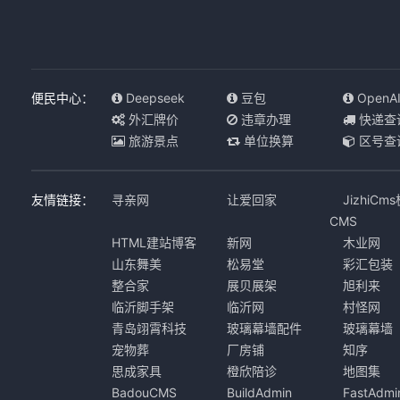
便民中心：
Deepseek
豆包
OpenA
外汇牌价
违章办理
快递查
旅游景点
单位换算
区号查
友情链接：
寻亲网
让爱回家
JizhiCm
CMS
HTML建站博客
新网
木业网
山东舞美
松易堂
彩汇包装
整合家
展贝展架
旭利来
临沂脚手架
临沂网
村怪网
青岛翊霄科技
玻璃幕墙配件
玻璃幕墙
宠物葬
厂房铺
知序
思成家具
橙欣陪诊
地图集
BadouCMS
BuildAdmin
FastAdmi