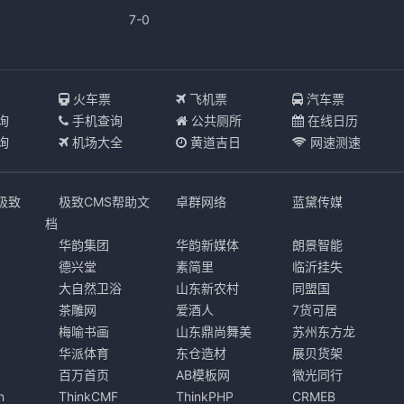
7-0
I
火车票
飞机票
汽车票
询
手机查询
公共厕所
在线日历
询
机场大全
黄道吉日
网速测速
s极致
极致CMS帮助文
卓群网络
蓝黛传媒
档
华韵集团
华韵新媒体
朗景智能
德兴堂
素简里
临沂挂失
大自然卫浴
山东新农村
同盟国
茶雕网
爱酒人
7货可居
梅喻书画
山东鼎尚舞美
苏州东方龙
华派体育
东仓造材
展贝货架
百万首页
AB模板网
微光同行
n
ThinkCMF
ThinkPHP
CRMEB