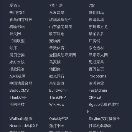
爱酒人
7货可居
7货
热门招聘
永发建筑
磁化阻垢
青岛翊霄科技
玻璃幕墙配件
玻璃幕墙
梅喻书画
山东鼎尚舞美
苏州东方龙
挂失网
联东科创
错案多多
书画联盟
宠物葬
厂房铺
知序
华派体育
东仓造材
展贝货架
全国救助寻亲网
寻亲寻人网
永好水饺
马家柚
思成家具
橙欣陪诊
地图集
百万首页
AB模板网
微光同行
Pbootcms
中国地震台网
吊篮回收
临沂鸽业
BadouCMS
BuildAdmin
FastAdmin
ThinkCMF
ThinkPHP
CRMEB
沂网科技
WikiHow
Bgsub免费在线抠
图
Wallhalla壁纸
QuicklyPDF
Skyline实时摄像头
NeuralradAI看X片
蒲汀书画
打印机驱动网