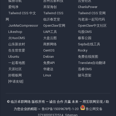
狐狸导航
苏州云薪科技
云赞社区
爱纯净
禾琛海创
ChanluPower
Tailwind CSS 中文
Tailwind CSS
Tailwind CSS 官网
网
临沂春芝堂
与老涂一起写代码
JunMaiCompressor
OpenClaw官网
OpenClaw中文社区
Likeshop
UAPI工具
勾股CMS
火HuoCMS
大盘云图
极客公园
山东新农村
商辉网络
Sejda在线工具
生生世世爱
CentOS
Rocky
Ubuntu
Debian
免费在线抠图
一起看地图
免费API
Translate自动翻译
天涯社区
华建达
迅睿CMS
好模板网
Linux
骏马货架
[申请友链]
© 临沂卓群网络 版权所有
— 诚信 合作 共赢 未来 —
用互联网呈现 / 助
力您企业的精彩 ~
鲁ICP备15039678号-1-20
鲁公网安备
37130202372514
Sitemap