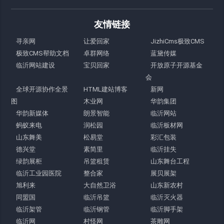
友情链接
寻亲网
让爱回家
JizhiCms极致CMS
极致CMS帮助文档
卓群网络
蓝黛传媒
临沂网站建设
宝贝回家
开放原子开源基金
会
全球开源协作全景
HTML建站博客
新网
图
木业网
华韵集团
华韵新媒体
朗景智能
临沂网站
蚂蚁来电
润松园
临沂板材网
山东舞美
松易堂
彩汇包装
德兴堂
素简里
临沂挂失
绿韵展柜
吊篮租赁
山东舞台工程
临沂工业园医院
整合家
展贝展架
旭利来
大自然卫浴
山东新农村
同盟国
临沂吊篮
临沂灭火器
临沂架管
临沂钢管
临沂脚手架
临沂网
村怪网
茶雕网