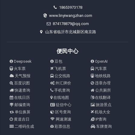
18653973178
www.linyiwangzhan.com
874178879@qq.com
山东省临沂市北城新区南京路
便民中心
Deepseek
豆包
OpenAI
火车票
飞机票
汽车票
天气预报
公交线路
地铁线路
百度识图
外汇牌价
违章办理
快递查询
手机查询
公共厕所
在线日历
在线地图
在线翻译
邮编查询
征信中心
旅游景点
单位换算
区号查询
机场大全
黄道吉日
网速测速
IP查询
二维码生成
彩票信息
车牌查询