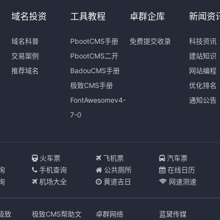
域名投资
工具教程
卓群企库
新闻资
域名科普
PbootCMS手册
免费提交收录
科技资讯
交易案例
PbootCMS二开
建站知识
推荐域名
BadouCMS手册
网站编程
极致CMS手册
优化排名
FontAwesomev4-
通知公告
7-0
I
火车票
飞机票
汽车票
询
手机查询
公共厕所
在线日历
询
机场大全
黄道吉日
网速测速
s极致
极致CMS帮助文
卓群网络
蓝黛传媒