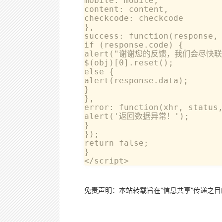
mobile: mobile,             
content: content,           
checkcode: checkcode        
},            

success: function(response, 
if (response.code) {        
alert("谢谢您的反馈，我们会尽快联系您！
$(obj)[0].reset();          
else {                    

alert(response.data);       
}            

},            

error: function(xhr, status,
alert('返回数据异常！');        
}        

});        

return false;    

}

</script>
免责声明：本站转载旨在“信息共享”传递之