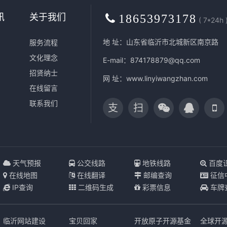
讯
关于我们
18653973178
( 7*24h 
地 址：山东省临沂市北城新区南京路
服务流程
文化理念
E-mail：874178879@qq.com
招贤纳士
网 址：
www.linyiwangzhan.com
在线留言
联系我们
支
扫
天气预报
公交线路
地铁线路
百度
在线地图
在线翻译
邮编查询
征信
IP查询
二维码生成
彩票信息
车牌
临沂网站建设
宝贝回家
开放原子开源基金
全球开