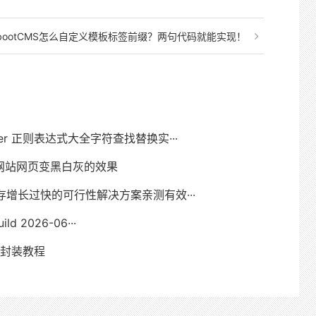
bootCMS怎么自定义模板标签前缀？两句代码就能实现！
ver 正则表达式大全字符查找替换实···
网站网页变黑白灰的效果
序缓存增长过快的可行性解决方案亲测有效···
ild 2026-06···
PI封装教程