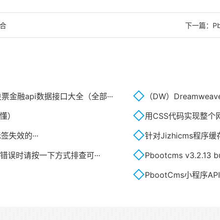
集合
下一篇：
P
金融api数据接口大全（全部···
（DW）Dreamwea
易懂）
用CSS代码实现整个
等标签失效的···
针对Jizhicms程
生错误时请按一下方式排查可···
Pbootcms v3.2.13 bu
PbootCms小程序A