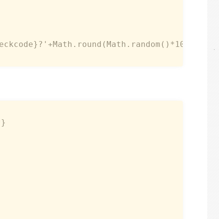
ckcode}?'+Math.round(Math.random()*10);" />  
  

            
