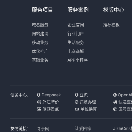
服务项目
服务案例
模版中心
域名服务
企业官网
推荐模板
网站建设
行业门户
移动业务
生活服务
优化推广
电商商城
基础业务
APP小程序
便民中心：
Deepseek
豆包
OpenA
外汇牌价
违章办理
快递查
旅游景点
单位换算
区号查
友情链接：
寻亲网
让爱回家
JizhiCm