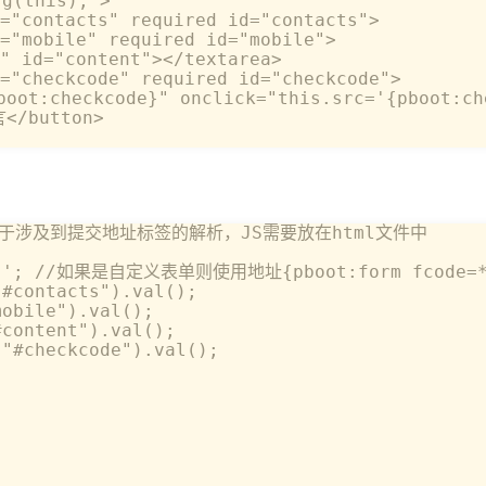
g(this);">    

"contacts" required id="contacts">    

"mobile" required id="mobile">    

 id="content"></textarea>    

"checkcode" required id="checkcode">    

ot:checkcode}" onclick="this.src='{pboot:che
</button>

，由于涉及到提交地址标签的解析，JS需要放在html文件中      
  

on}'; //如果是自定义表单则使用地址{pboot:form fcode=*}
#contacts").val();        

obile").val();        

content").val();        

"#checkcode").val();        

 

       
