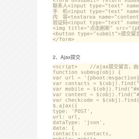
<form onsubmit="return subms
联系人<input type="text" name=
手　机<input type="text" name=
内　容<textarea name="content"
验证码<input type="text" name=
<img title="点击刷新" src="{pbo
<button type="submit">提交留言
</form>
2、Ajax提交
<script>    //ajax提交留言
function submsg(obj) {      
var url = '{pboot:msgacti
var contacts = $(obj).find("
var mobile = $(obj).find("#m
var content = $(obj).find("#
var checkcode = $(obj).find(
$.ajax({            

type: 'POST',            

url: url,            

dataType: 'json',           
data: {                

contacts: contacts,         