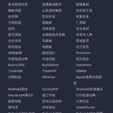
青岛翊霄科技
玻璃幕墙配件
玻璃幕墙
梅喻书画
山东鼎尚舞美
苏州东方龙
挂失网
联东科创
错案多多
书画联盟
宠物葬
厂房铺
知序
华派体育
东仓造材
展贝货架
全国救助寻亲网
寻亲寻人网
永好水饺
马家柚
思成家具
橙欣陪诊
地图集
百万首页
AB模板网
微光同行
Pbootcms
中国地震台网
吊篮回收
临沂鸽业
BadouCMS
BuildAdmin
FastAdmin
ThinkCMF
ThinkPHP
CRMEB
沂网科技
WikiHow
Bgsub免费在线抠
图
Wallhalla壁纸
QuicklyPDF
Skyline实时摄像头
NeuralradAI看X片
蒲汀书画
打印机驱动网
狐狸导航
苏州云薪科技
云赞社区
爱纯净
禾琛海创
ChanluPower