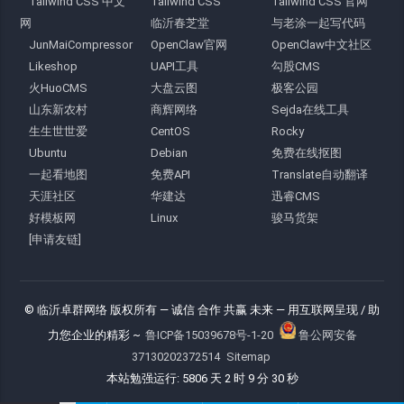
Tailwind CSS 中文
Tailwind CSS
Tailwind CSS 官网
网
临沂春芝堂
与老涂一起写代码
JunMaiCompressor
OpenClaw官网
OpenClaw中文社区
Likeshop
UAPI工具
勾股CMS
火HuoCMS
大盘云图
极客公园
山东新农村
商辉网络
Sejda在线工具
生生世世爱
CentOS
Rocky
Ubuntu
Debian
免费在线抠图
一起看地图
免费API
Translate自动翻译
天涯社区
华建达
迅睿CMS
好模板网
Linux
骏马货架
[申请友链]
© 临沂卓群网络 版权所有
— 诚信 合作 共赢 未来 —
用互联网呈现 / 助
力您企业的精彩 ~
鲁ICP备15039678号-1-20
鲁公网安备
37130202372514
Sitemap
本站勉强运行: 5806 天 2 时 9 分 30 秒