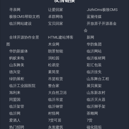
寻亲网
让爱回家
JizhiCms极致CMS
极致CMS帮助文档
卓群网络
蓝黛传媒
临沂网站建设
宝贝回家
开放原子开源基金
会
全球开源协作全景
HTML建站博客
新网
图
木业网
华韵集团
华韵新媒体
朗景智能
临沂网站
蚂蚁来电
润松园
临沂板材网
山东舞美
松易堂
彩汇包装
德兴堂
素简里
临沂挂失
绿韵展柜
吊篮租赁
山东舞台工程
临沂工业园医院
整合家
展贝展架
旭利来
大自然卫浴
山东新农村
同盟国
临沂吊篮
临沂灭火器
临沂架管
临沂钢管
临沂脚手架
临沂网
村怪网
茶雕网
爱酒人
7货可居
7货
热门招聘
永发建筑
磁化阻垢