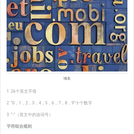
域名
1. 26个英文字母
2. “0，1，2，3，4，5，6，7，8，9”十个数字
3. “-”（英文中的连词号）
字符组合规则