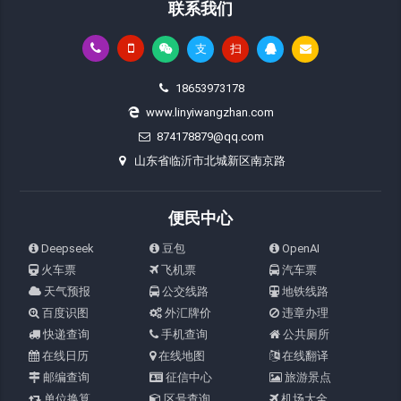
联系我们
支
扫
18653973178
www.linyiwangzhan.com
874178879@qq.com
山东省临沂市北城新区南京路
便民中心
Deepseek
豆包
OpenAI
火车票
飞机票
汽车票
天气预报
公交线路
地铁线路
百度识图
外汇牌价
违章办理
快递查询
手机查询
公共厕所
在线日历
在线地图
在线翻译
邮编查询
征信中心
旅游景点
单位换算
区号查询
机场大全