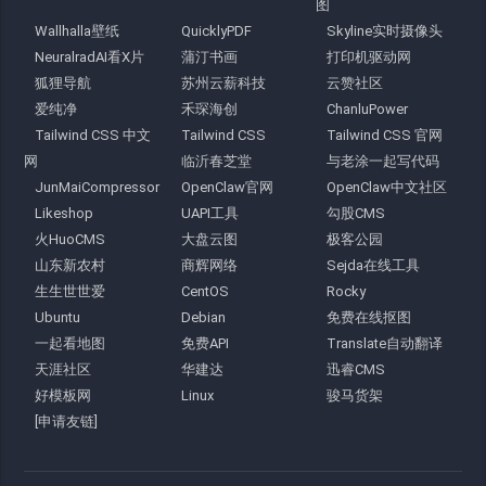
图
Wallhalla壁纸
QuicklyPDF
Skyline实时摄像头
NeuralradAI看X片
蒲汀书画
打印机驱动网
狐狸导航
苏州云薪科技
云赞社区
爱纯净
禾琛海创
ChanluPower
Tailwind CSS 中文
Tailwind CSS
Tailwind CSS 官网
网
临沂春芝堂
与老涂一起写代码
JunMaiCompressor
OpenClaw官网
OpenClaw中文社区
Likeshop
UAPI工具
勾股CMS
火HuoCMS
大盘云图
极客公园
山东新农村
商辉网络
Sejda在线工具
生生世世爱
CentOS
Rocky
Ubuntu
Debian
免费在线抠图
一起看地图
免费API
Translate自动翻译
天涯社区
华建达
迅睿CMS
好模板网
Linux
骏马货架
[申请友链]