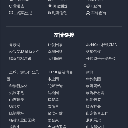
黄道吉日
网速测速
IP查询
二维码生成
彩票信息
车牌查询
友情链接
寻亲网
让爱回家
JizhiCms极致CMS
极致CMS帮助文档
卓群网络
蓝黛传媒
临沂网站建设
宝贝回家
开放原子开源基金
会
全球开源协作全景
HTML建站博客
新网
图
木业网
华韵集团
华韵新媒体
朗景智能
临沂网站
蚂蚁来电
润松园
临沂板材网
山东舞美
松易堂
彩汇包装
德兴堂
素简里
临沂挂失
绿韵展柜
吊篮租赁
山东舞台工程
临沂工业园医院
整合家
展贝展架
旭利来
大自然卫浴
山东新农村