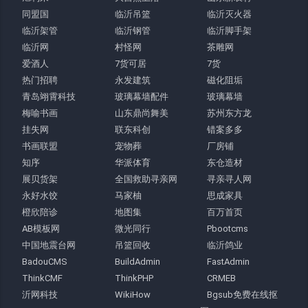
同盟国
临沂吊篮
临沂灭火器
临沂架管
临沂钢管
临沂脚手架
临沂网
村怪网
茶雕网
爱酒人
7货可居
7货
热门招聘
永发建筑
磁化阻垢
青岛翊霄科技
玻璃幕墙配件
玻璃幕墙
梅喻书画
山东鼎尚舞美
苏州东方龙
挂失网
联东科创
错案多多
书画联盟
宠物葬
厂房铺
知序
华派体育
东仓造材
展贝货架
全国救助寻亲网
寻亲寻人网
永好水饺
马家柚
思成家具
橙欣陪诊
地图集
百万首页
AB模板网
微光同行
Pbootcms
中国地震台网
吊篮回收
临沂鸽业
BadouCMS
BuildAdmin
FastAdmin
ThinkCMF
ThinkPHP
CRMEB
沂网科技
WikiHow
Bgsub免费在线抠