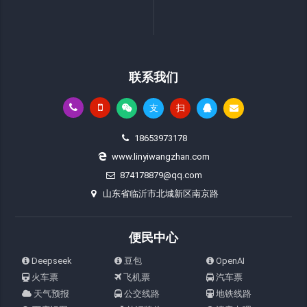
联系我们
支
扫
18653973178
www.linyiwangzhan.com
874178879@qq.com
山东省临沂市北城新区南京路
便民中心
Deepseek
豆包
OpenAI
火车票
飞机票
汽车票
天气预报
公交线路
地铁线路