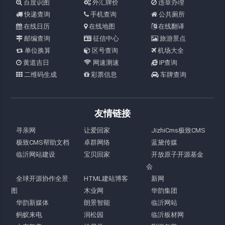
百度识图
外汇牌价
违章办理
快递查询
手机查询
公共厕所
在线日历
在线地图
在线翻译
邮编查询
征信中心
旅游景点
单位换算
区号查询
机场大全
黄道吉日
网速测速
IP查询
二维码生成
彩票信息
车牌查询
友情链接
寻亲网
让爱回家
JizhiCms极致CMS
极致CMS帮助文档
卓群网络
蓝黛传媒
临沂网站建设
宝贝回家
开放原子开源基金
会
全球开源协作全景
HTML建站博客
新网
图
木业网
华韵集团
华韵新媒体
朗景智能
临沂网站
蚂蚁来电
润松园
临沂板材网