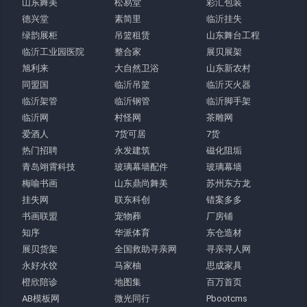
山东舞美
松易堂
彩汇包装
德兴堂
素简里
临沂挂失
绿韵展柜
吊篮租赁
山东舞台工程
临沂工业园医院
整合家
展贝展架
旭利来
大自然卫浴
山东新农村
同盟国
临沂吊篮
临沂灭火器
临沂架管
临沂钢管
临沂脚手架
临沂网
村怪网
茶雕网
爱酒人
7货可居
7货
热门招聘
永发建筑
磁化阻垢
青岛翊霄科技
玻璃幕墙配件
玻璃幕墙
梅喻书画
山东鼎尚舞美
苏州东方龙
挂失网
联东科创
错案多多
书画联盟
宠物葬
厂房铺
知序
华派体育
东仓造材
展贝货架
全国救助寻亲网
寻亲寻人网
永好水饺
马家柚
思成家具
橙欣陪诊
地图集
百万首页
AB模板网
微光同行
Pbootcms