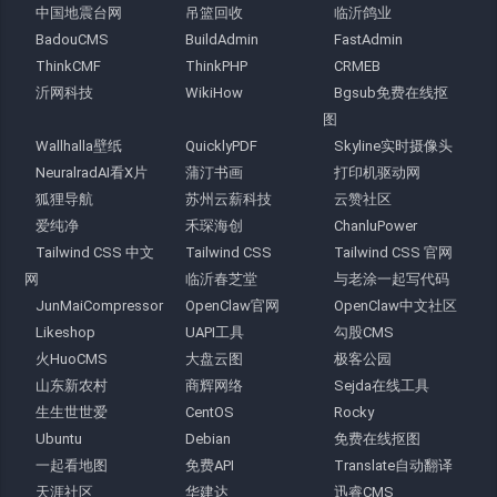
中国地震台网
吊篮回收
临沂鸽业
BadouCMS
BuildAdmin
FastAdmin
ThinkCMF
ThinkPHP
CRMEB
沂网科技
WikiHow
Bgsub免费在线抠
图
Wallhalla壁纸
QuicklyPDF
Skyline实时摄像头
NeuralradAI看X片
蒲汀书画
打印机驱动网
狐狸导航
苏州云薪科技
云赞社区
爱纯净
禾琛海创
ChanluPower
Tailwind CSS 中文
Tailwind CSS
Tailwind CSS 官网
网
临沂春芝堂
与老涂一起写代码
JunMaiCompressor
OpenClaw官网
OpenClaw中文社区
Likeshop
UAPI工具
勾股CMS
火HuoCMS
大盘云图
极客公园
山东新农村
商辉网络
Sejda在线工具
生生世世爱
CentOS
Rocky
Ubuntu
Debian
免费在线抠图
一起看地图
免费API
Translate自动翻译
天涯社区
华建达
迅睿CMS