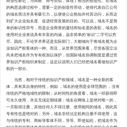
商业性标记，与商标、商号类似，体现了相当的创造性。在域名
的构思选择过程中，需要一定的创造性劳动，使得代表自己公司
的域名简洁并具有吸引力，以便使公众熟知并对其访问，从而达
到扩大企业知名度、促进经营发展的目的。可以说，域名不是简
单的标识性符号，而是企业商誉的凝结和知名度的表彰，域名的
使用对企业来说具有丰富的内涵，远非简单的“标识”二字可以穷
尽。因此，不论学术界还是实际部门，大都倾向于将域名视为企
业知识产权客体的一种。而且，从世界范围来看，尽管各国立法
尚未把域名作为专有权加以保护，但国际域名协调制度是通过世
界知识产权组织来制定，这足以说明人们已经把域名看做知识产
权的一部分。
当然，相对于传统的知识产权领域，域名是一种全新的客
体，具有其自身的特性，例如 ，域名的使用是全球范围的 ，没有
传统的严格地域性的限制；从时间性的角度看，域名一经获得即
可永久使用，并且无须定期续展；域名在网络上是绝对唯一的，
一旦取得注册，其他任何人不得注册、使用相同的域名，因此其
专有性也是绝对的；另外，域名非经法定机构注册不得使用，这
与传统的专利、商标等客体不同，等等。即使如此，把域名作为