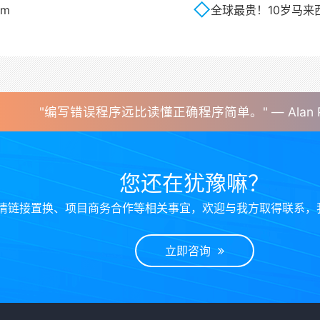
om
全球最贵！10岁马来西亚
"编写错误程序远比读懂正确程序简单。" — Alan Pe
您还在犹豫嘛？
情链接置换、项目商务合作等相关事宜，欢迎与我方取得联系，
立即咨询