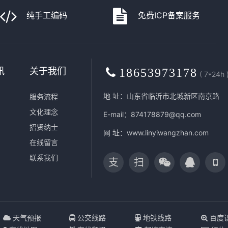
纯手工编码
免费ICP备案服务
讯
关于我们
18653973178
( 7*24h 
地 址：山东省临沂市北城新区南京路
服务流程
文化理念
E-mail：874178879@qq.com
招贤纳士
网 址：
www.linyiwangzhan.com
在线留言
联系我们
支
扫
天气预报
公交线路
地铁线路
百度