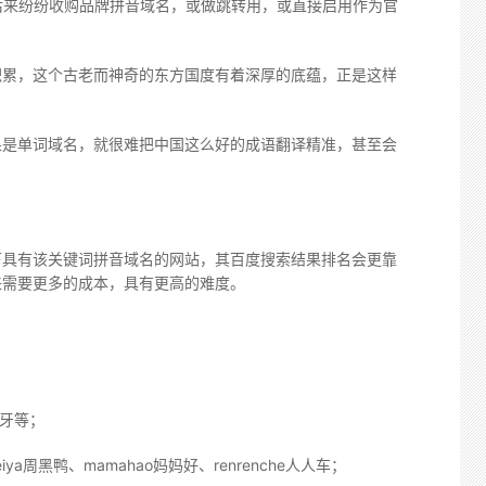
，后来纷纷收购品牌拼音域名，或做跳转用，或直接启用作为官
积累，这个古老而神奇的东方国度有着深厚的底蕴，正是这样
果是单词域名，就很难把中国这么好的成语翻译精准，甚至会
下具有该关键词拼音域名的网站，其百度搜索结果排名会更靠
来需要更多的成本，具有更高的难度。
m虎牙等；
eiya周黑鸭、mamahao妈妈好、renrenche人人车；