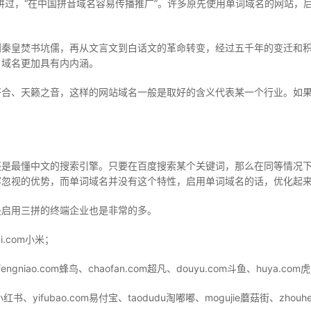
有讲过，“在中国拼音域名容易传播推广”。许多原先使用单词域名的网站
到秦皇焚书坑儒，再从文言文到白话文的革命转变，经过五千年的变迁和
名域名更加具有内内涵。
好合、天籁之音，这样的网站域名一般是取好的含义代表某一个行业。如
还是最懂中文的搜索引擎。只要在百度搜索某个关键词，那么在同等情况
容忽视的优势，而单词域名并没有这个特性，启用单词域名的话，优化起
是启用三拼的终端企业也是非常的多。
.com小米；
gniao.com蜂鸟、chaofan.com超凡、douyu.com斗鱼、huya.co
红书、yifubao.com易付宝、taodudu淘嘟嘟、mogujie蘑菇街、zhouh