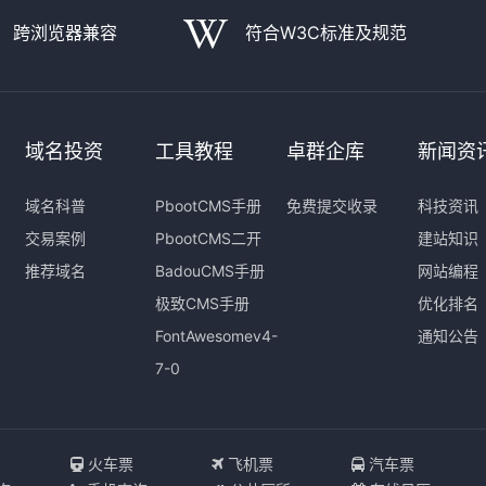
跨浏览器兼容
符合W3C标准及规范
域名投资
工具教程
卓群企库
新闻资
域名科普
PbootCMS手册
免费提交收录
科技资讯
交易案例
PbootCMS二开
建站知识
推荐域名
BadouCMS手册
网站编程
极致CMS手册
优化排名
FontAwesomev4-
通知公告
7-0
I
火车票
飞机票
汽车票