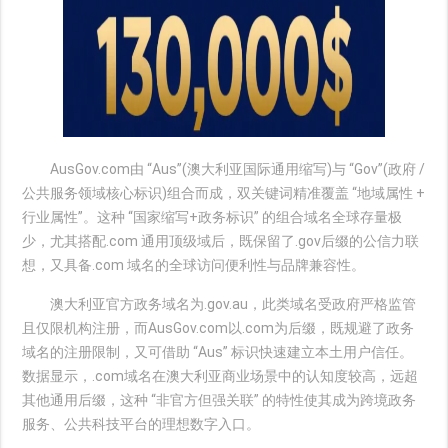
AusGov.com由 “Aus”(澳大利亚国际通用缩写)与 “Gov”(政府 /
公共服务领域核心标识)组合而成，双关键词精准覆盖 “地域属性 +
行业属性”。这种 “国家缩写+政务标识” 的组合域名全球存量极
少，尤其搭配.com 通用顶级域后，既保留了.gov后缀的公信力联
想，又具备.com 域名的全球访问便利性与品牌兼容性。
澳大利亚官方政务域名为.gov.au，此类域名受政府严格监管
且仅限机构注册，而AusGov.com以.com为后缀，既规避了政务
域名的注册限制，又可借助 “Aus” 标识快速建立本土用户信任。
数据显示，.com域名在澳大利亚商业场景中的认知度较高，远超
其他通用后缀，这种 “非官方但强关联” 的特性使其成为跨境政务
服务、公共科技平台的理想数字入口。