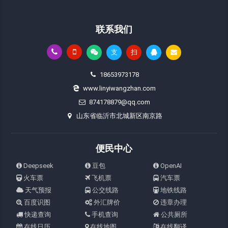
联系我们
支
扫
18653973178
www.linyiwangzhan.com
874178879@qq.com
山东省临沂市北城新区南京路
便民中心
Deepseek
豆包
OpenAI
火车票
飞机票
汽车票
天气预报
公交线路
地铁线路
百度识图
外汇牌价
违章办理
快递查询
手机查询
公共厕所
在线日历
在线地图
在线翻译