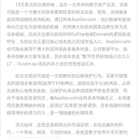
13万美元的交易价格，远非一次简单的数字资产买卖，买家
可能是一个与澳大利亚有紧密联系的商业实体、智库、法律服务
提供商或移民咨询机构。通过持有AusGov.com，他们能够有效地
将自己定位为该领域的权威，利用澳大利亚的国家品牌信誉为其
业务赋能。且此次交易与前段时间CoStar收购Domain的逻辑形成
呼应，头部企业正通过核心域名抢占区域市场入口。AusGov.com
也可能会被用于澳大利亚跨境政务服务对接、公共数据平台、政
务科技解决方案等场景，其价值本质是 “数字世界的地域公信力入
口”，与.com.au 域名的本土信任优势形成互补。
此次交易也可能是一次前瞻性的品牌保护行为。买家可能预
见到该域名被滥用(如用于钓鱼网站、虚假信息平台)的风险，从而
先发制人地将其收购，以保护自身品牌或国家声誉免受侵害。而
对于域名投资者而言，像AusGov.com这样具有明确含义、全球通
用且极度稀缺的域名，是堪比“蓝筹股”的硬通货。其价值随时间推
移而增长的潜力巨大，是一项稳健的长期投资。
无论如何，这笔交易都再次向市场证明，在信息爆炸的时
代，一个简短、精准、可信的域名，依然是数字世界中无可替代