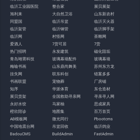
临沂工业园医院
整合家
展贝展架
旭利来
大自然卫浴
山东新农村
同盟国
临沂吊篮
临沂灭火器
临沂架管
临沂钢管
临沂脚手架
临沂网
村怪网
茶雕网
爱酒人
7货可居
7货
热门招聘
永发建筑
磁化阻垢
青岛翊霄科技
玻璃幕墙配件
玻璃幕墙
梅喻书画
山东鼎尚舞美
苏州东方龙
挂失网
联东科创
错案多多
书画联盟
宠物葬
厂房铺
知序
华派体育
东仓造材
展贝货架
全国救助寻亲网
寻亲寻人网
永好水饺
马家柚
思成家具
橙欣陪诊
地图集
百万首页
AB模板网
微光同行
Pbootcms
中国地震台网
吊篮回收
临沂鸽业
BadouCMS
BuildAdmin
FastAdmin