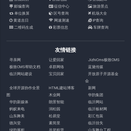
邮编查询
征信中心
旅游景点
单位换算
区号查询
机场大全
黄道吉日
网速测速
IP查询
二维码生成
彩票信息
车牌查询
友情链接
寻亲网
让爱回家
JizhiCms极致CMS
极致CMS帮助文档
卓群网络
蓝黛传媒
临沂网站建设
宝贝回家
开放原子开源基金
会
全球开源协作全景
HTML建站博客
新网
图
木业网
华韵集团
华韵新媒体
朗景智能
临沂网站
蚂蚁来电
润松园
临沂板材网
山东舞美
松易堂
彩汇包装
德兴堂
素简里
临沂挂失
绿韵展柜
吊篮租赁
山东舞台工程