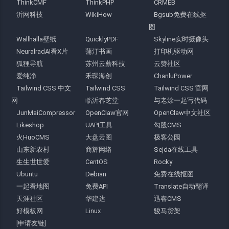
ThinkCMF
ThinkPHP
CRMEB
沂网科技
WikiHow
Bgsub免费在线抠
图
Wallhalla壁纸
QuicklyPDF
Skyline实时摄像头
NeuralradAI看X片
蒲汀书画
打印机驱动网
狐狸导航
苏州云薪科技
云赞社区
爱纯净
禾琛海创
ChanluPower
Tailwind CSS 中文
Tailwind CSS
Tailwind CSS 官网
网
临沂春芝堂
与老涂一起写代码
JunMaiCompressor
OpenClaw官网
OpenClaw中文社区
Likeshop
UAPI工具
勾股CMS
火HuoCMS
大盘云图
极客公园
山东新农村
商辉网络
Sejda在线工具
生生世世爱
CentOS
Rocky
Ubuntu
Debian
免费在线抠图
一起看地图
免费API
Translate自动翻译
天涯社区
华建达
迅睿CMS
好模板网
Linux
骏马货架
[申请友链]