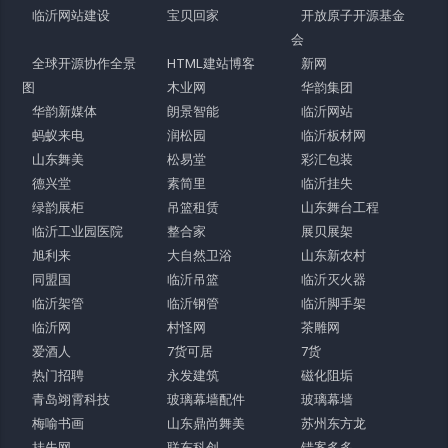
临沂网站建设
宝贝回家
开放原子开源基金
会
全球开源协作全景
HTML建站博客
新网
图
木业网
华韵集团
华韵新媒体
朗景智能
临沂网站
蚂蚁来电
润松园
临沂板材网
山东舞美
松易堂
彩汇包装
德兴堂
素简里
临沂挂失
绿韵展柜
吊篮租赁
山东舞台工程
临沂工业园医院
整合家
展贝展架
旭利来
大自然卫浴
山东新农村
同盟国
临沂吊篮
临沂灭火器
临沂架管
临沂钢管
临沂脚手架
临沂网
村怪网
茶雕网
爱酒人
7货可居
7货
热门招聘
永发建筑
磁化阻垢
青岛翊霄科技
玻璃幕墙配件
玻璃幕墙
梅喻书画
山东鼎尚舞美
苏州东方龙
挂失网
联东科创
错案多多