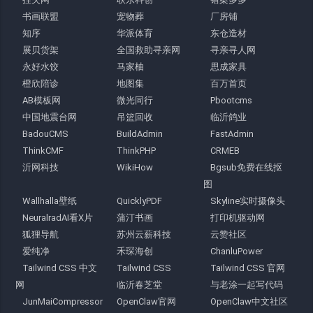
书画联盟
宠物葬
厂房铺
知序
华派体育
东仓造材
展贝货架
全国救助寻亲网
寻亲寻人网
永好水饺
马家柚
思成家具
橙欣陪诊
地图集
百万首页
AB模板网
微光同行
Pbootcms
中国地震台网
吊篮回收
临沂鸽业
BadouCMS
BuildAdmin
FastAdmin
ThinkCMF
ThinkPHP
CRMEB
沂网科技
WikiHow
Bgsub免费在线抠
图
Wallhalla壁纸
QuicklyPDF
Skyline实时摄像头
NeuralradAI看X片
蒲汀书画
打印机驱动网
狐狸导航
苏州云薪科技
云赞社区
爱纯净
禾琛海创
ChanluPower
Tailwind CSS 中文
Tailwind CSS
Tailwind CSS 官网
网
临沂春芝堂
与老涂一起写代码
JunMaiCompressor
OpenClaw官网
OpenClaw中文社区