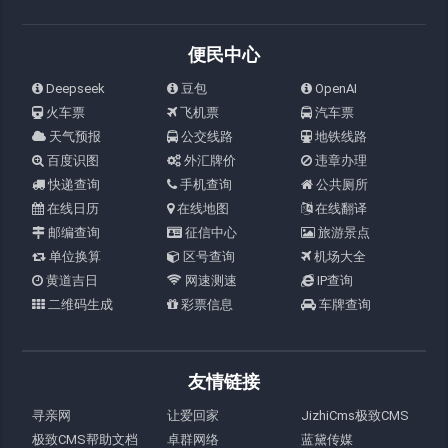
便民中心
Deepseek
豆包
OpenAI
火车票
飞机票
汽车票
天气预报
公交线路
地铁线路
百度识图
外汇牌价
违章办理
快递查询
手机查询
公共厕所
在线日历
在线地图
在线翻译
邮编查询
征信中心
旅游景点
单位换算
区号查询
机场大全
黄道吉日
网速测速
IP查询
二维码生成
彩票信息
车牌查询
友情链接
寻亲网
让爱回家
JizhiCms极致CMS
极致CMS帮助文档
卓群网络
蓝黛传媒